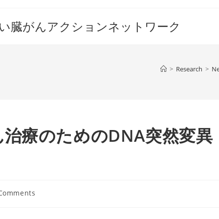
すい臓がんアクションネットワーク
>
Research
>
N
治療のためのDNA突然変異
 Comments
nts: