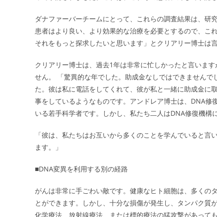
ダナファーバーチームにとって、これらの調査結果は、研究
患者はより良い、より効果的な治療を必要とするので、こ
それをもっと探求したいと思います」とクリアリー博士は言
クリアリー博士は、過去1年は非常に忙しかったと言います
せん。 「驚異的な年でした。助成金なしではできませんで
た。彼は私に電話をしてくれて、彼が私と一緒に助成金に
事をしているようなものです。アンドレア博士は、DNA修
いる若手科学者です。しかし、私たち二人はDNA修復機構
「彼は、私たちはお互いから多くのことを学んでいると言
ます。」
■DNA変異を利用する別の経路
がんは非常に手ごわい敵です。健康なヒト細胞は、多くのタ
とができます。しかし、十分な損傷が発生し、タンパク質
化学療法、放射線療法、または標的療法の猛攻撃があっても