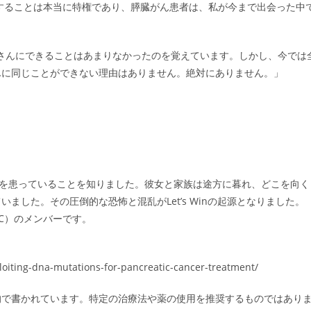
することは本当に特権であり、膵臓がん患者は、私が今まで出会った中
者さんにできることはあまりなかったのを覚えています。しかし、今では
んに同じことができない理由はありません。絶対にありません。」
がんを患っていることを知りました。彼女と家族は途方に暮れ、どこを向く
した。その圧倒的な恐怖と混乱がLet’s Winの起源となりました。
on（WPCC）のメンバーです。
loiting-dna-mutations-for-pancreatic-cancer-treatment/
的で書かれています。特定の治療法や薬の使用を推奨するものではあり