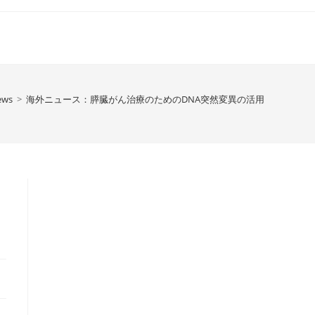
ews
>
海外ニュース：膵臓がん治療のためのDNA突然変異の活用