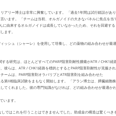
リアリー博士は非常に興奮しています。 「過去1年間は試行錯誤があり
言います。 「チームは当初、オルガノイドの大きなパネルに焦点を当
するがんに由来するオルガノイドは成長していなかったため、それを回避する
明します。
ディッシュ（シャーレ）を使用して培養し、どの薬物の組み合わせが最
る研究は、ほとんどすべてのPARP阻害剤耐性腫瘍がATR / CHK1経
らは、ATR / CHK1経路を標的とするとPARP阻害剤耐性が克服され
ームは、PARP阻害剤オラパリブとATR阻害剤を組み合わせた
れる第II相臨床試験をまもなく開始します。 「アラン博士は、膵臓細胞株
供してくれました。彼の専門知識がなければ、どの組み合わせが最適か
れています。
なしではこれを行うことはできませんでした。助成金の構造は驚くべき