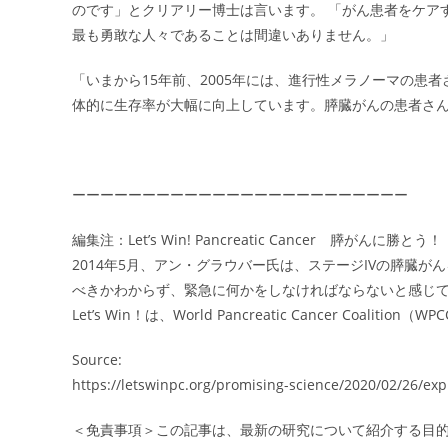
のです」とクリアリー博士は言います。 「がん患者をケア
最も勇敢な人々であることは間違いありません。」
「いまから15年前、2005年には、進行性メラノーマの患
体的に生存率が大幅に向上しています。膵臓がんの患者さ
ーーーーーーーーーーーーーーーーーーーーーーーー
編集注：Let’s Win! Pancreatic Cancer 膵がんに勝とう！
2014年5月、アン・グラウバー氏は、ステージIVの膵臓
べきかわからず、緊急に何かをしなければならないと感じていま
Let’s Win！は、World Pancreatic Cancer Coaliti
Source:
https://letswinpc.org/promising-science/2020/02/26/exp
＜免責事項＞この記事は、最新の研究について紹介する目