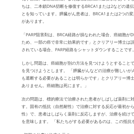
ちは、二本鎖DNA切断を修復するBRCA1または2などの
とを知っています。膵臓がん患者は、BRCA1または2つの変異
があります。
「PARP阻害剤は、BRCA経路が損なわれた場合、癌細胞が
ため、一部の癌で非常に効果的です」とクリアリー博士は説明
されている場合、PARP経路をシャットダウンすることで
しかし問題は、癌細胞が別の方法を見つけようとすることで
を見つけようとします。 「膵臓がんなどの治療が難しいが
も遮断する必要があることは明らかです」とクリアリー博士
ありません。癌細胞は死にます。」
次の問題は、標的療法で治療された患者がしばしば薬剤に対
す。固有の抵抗（自然耐性）で治療に対する反応が最初か
性）で、患者はしばらく薬剤に反応しますが、治療を続け
を意味します。 「私たちがする必要があるのは、この抵抗