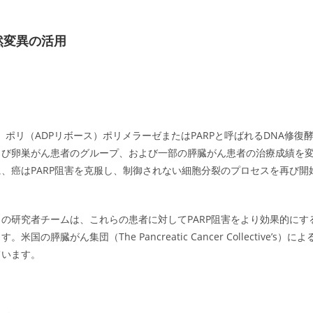
然変異の活用
ポリ（ADPリボース）ポリメラーゼまたはPARPと呼ばれるDNA修復
よび卵巣がん患者のグループ、および一部の膵臓がん患者の治療成績を
、癌はPARP阻害を克服し、制御されない細胞分裂のプロセスを再び開
の研究者チームは、これらの患者に対してPARP阻害をより効果的にす
がん集団（The Pancreatic Cancer Collective’s）によ
ています。