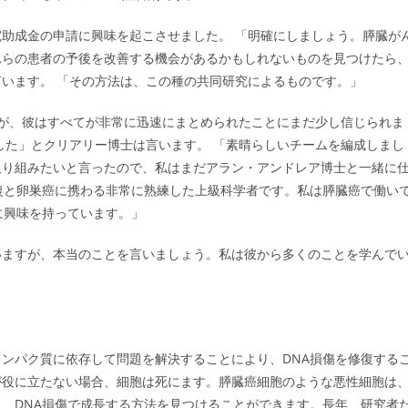
助成金の申請に興味を起こさせました。 「明確にしましょう。膵臓が
れらの患者の予後を改善する機会があるかもしれないものを見つけたら
います。 「その方法は、この種の共同研究によるものです。」
が、彼はすべてが非常に迅速にまとめられたことにまだ少し信じられま
した」とクリアリー博士は言います。 「素晴らしいチームを編成しまし
取り組みたいと言ったので、私はまだアラン・アンドレア博士と一緒に
復と卵巣癌に携わる非常に熟練した上級科学者です。私は膵臓癌で働い
に興味を持っています。」
いますが、本当のことを言いましょう。私は彼から多くのことを学んで
ンパク質に依存して問題を解決することにより、DNA損傷を修復する
が役に立たない場合、細胞は死にます。膵臓癌細胞のような悪性細胞は
、DNA損傷で成長する方法を見つけることができます。長年、研究者