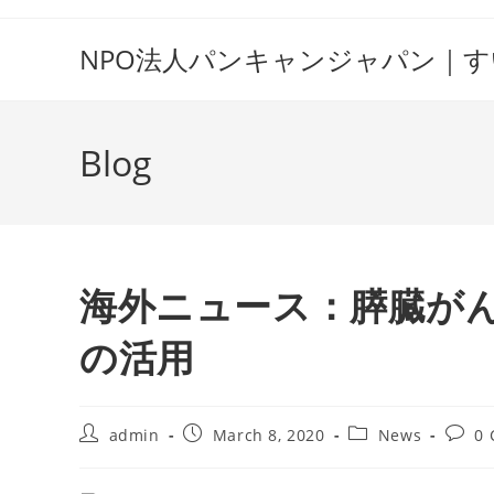
Skip
to
NPO法人パンキャンジャパン｜
content
Blog
海外ニュース：膵臓がん
の活用
Post
Post
Post
Post
admin
March 8, 2020
News
0
author:
published:
category:
comme