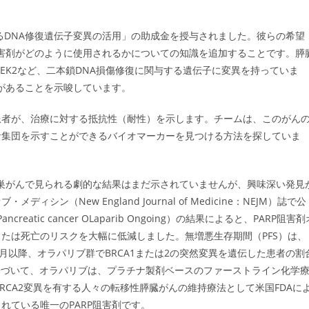
るDNA修復遺伝子変異の活用」の助成金を授与されました。彼らの希望
阻害剤がどのように使用されるかについての知識を追加することです。膵
M、CHEK2など、二本鎖DNA損傷修復に関与する遺伝子に変異を持っていま
性があることを示唆しています。
患者が、治療に対する抵抗性（耐性）を示します。チームは、このがん
者集団を示すことができるバイオマーカーを見つける方法を探していま
卵巣がんで見られる劇的な結果はまだ示されていませんが、興味深い発見
（New England Journal of Medicine：NEJM）誌で公
atic cancer OLaparib Ongoing）の結果によると、PARP阻害剤
たは死亡のリスクを大幅に低減しました。無増悪生存期間（PFS）は、
6か月以降、オラパリブ群でBRCA1または2の突然変異を遺伝した患者の割
果に基づいて、オラパリブは、プラチナ製剤ベースのファーストライン化学
RCA2変異を有する人々の転移性膵臓がんの維持療法として米国FDAに
れている唯一のPARP阻害剤です。