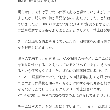
■初期の仕事は約束を示す
明らかに、それは手ごわい仕事であると認めていますが、ク
ましたが、明らかに何か重要なものにあたりました」と彼は
ていましたが、BRCA1および2およびPALB2変異を有
方法を理解する必要がありました」とクリアリー博士は説
チームは適切な構造を備えていたため、細胞株を細胞培養
かを把握し始めました。
彼らの要約では、研究者は、PARP耐性の分子メカニズムに関す
を過剰活性化することを示していると述べています。その後、彼
るという仮説を立てました。彼らの前臨床研究に基づいて、チ
POLAR（膵臓癌オラパリブおよびATR阻害剤試験）と呼ば
でどのように薬物を組み合わせるかに関する専門知識を提
からなかったでしょう」とクリアリー博士は言います。
POLAR試験は、POLO試験の成功の上に作られてますづか
チームは次のことを楽しみにしています。 「まず、助成金