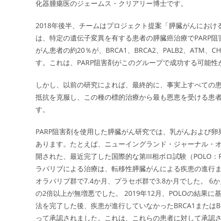
化器腫瘍医のジェームス・クリアリー博士です。
2018年後半、チームはプロジェクト提案「膵臓がんにおけ
は、特定の遺伝子変異を有する患者の膵臓癌治療でPARP
がん患者の約20％が、BRCA1、BRCA2、PALB2、AT
す。これは、PARP阻害剤がこのグループで成功する可能
しかし、以前の研究によれば、最終的に、事実上すべての
抵抗を克服し、この種の標的治療から最も恩恵を受ける患
す。
PARP阻害剤を使用した膵臓がん研究では、乳がんおよび
あります。たとえば、ニューイングランド・ジャーナル・オブ・メディシン
開された、最近完了した国際的な第III相ポロ試験（POLO：Pancre
ラパリブによる治療は、転移性膵臓がんによる疾患の進行ま
オラパリブ群で7.4か月、プラセボ群で3.8か月でした。 
の2倍以上が無増悪でした。 2019年12月、POLOの結
法を完了した後、疾患が進行していなかったBRCA1またはB
って承認されました。これは、これらの患者に対して承認さ