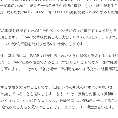
遺伝子変異のために、患者の一部の経路が適切に機能しない可能性があるこ
、ならびにPALB2、ATM、およびCHEK2経路の変異を保有する可能
DNA損傷を修復するためにPARPタンパク質に過度に依存するようになる
します。 「PARPの背後にある考え方は、BRCAが既にシャットダウ
す。これでがん細胞を死滅させるのに十分なはずです。」
す。基本的には、PARP経路が阻害されたときに損傷を修復する別の経
んでは、PARP経路を阻害できることはすばらしいことですが、別の経路
は言います。 「それができた場合、癌細胞を再生するための修復経路
する耐性を発現することです。抵抗は2つの形式のいずれかを取りま
ら欠如していることを意味します。もう一つは、獲得した抵抗（獲得耐
ていくうちにしだいに効かなくなり、最終的には治療効果が停止するこ
を逆転させる方法を見つけることです」とクリアリー博士は言います。