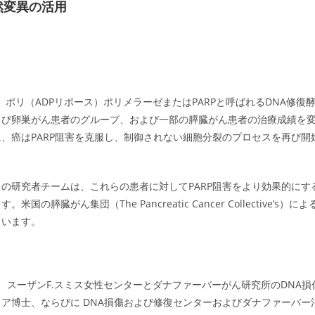
然変異の活用
ポリ（ADPリボース）ポリメラーゼまたはPARPと呼ばれるDNA修復
よび卵巣がん患者のグループ、および一部の膵臓がん患者の治療成績を
、癌はPARP阻害を克服し、制御されない細胞分裂のプロセスを再び開
の研究者チームは、これらの患者に対してPARP阻害をより効果的にす
がん集団（The Pancreatic Cancer Collective’s）によ
ています。
、スーザンF.スミス女性センターとダナファーバーがん研究所のDNA損
ア博士、ならびに DNA損傷および修復センターおよびダナファーバー