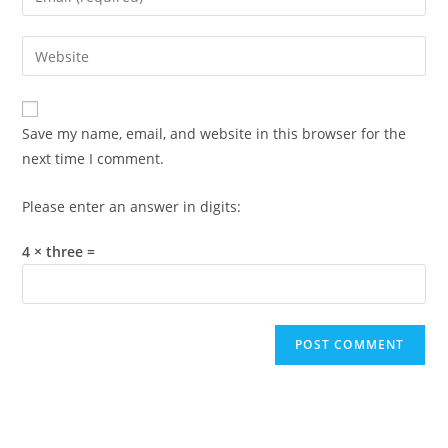
or
your
username
email
Enter
to
address
your
comment
to
website
comment
URL
Save my name, email, and website in this browser for the
(optional)
next time I comment.
Please enter an answer in digits:
4 × three =