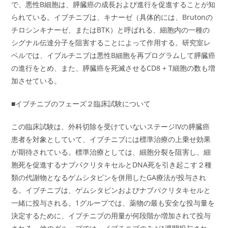
で、悪性B細胞は、膵臓癌の成長および進行を促進することが知
られている。イブチニブは、キナーゼ（具体的には、Brutonの
チロシンキナーゼ、またはBTK）と呼ばれる、細胞内の一種の
シグナル伝達分子を阻害することによって作用する。研究室レ
ベルでは、イブルチニブは悪性B細胞を再プログラムして膵臓癌
の進行をとめ、また、膵臓癌を死滅させるCD8 + T細胞の数も増
加させている。
■イブチニブのフェーズ２臨床試験について
この臨床試験は、外科切除を受けていないステージIVの膵臓癌
患者を対象としていて、イブチニブには標準治療の上乗せ効果
が期待されている。標準治療としては、細胞分裂を阻害し、細
胞死を促進するナブパクリタキセルとDNA死を引き起こす２種
類の代謝物となるゲムシタビンを併用したGA療法が投与され
る。イブチニブは、ゲムシタビンおよびナブパクリタキセルと
一緒に投与される。1グループでは、薬物の最も安全な投与量を
決定するために、イプチニブの用量が何段階か増加されて投与