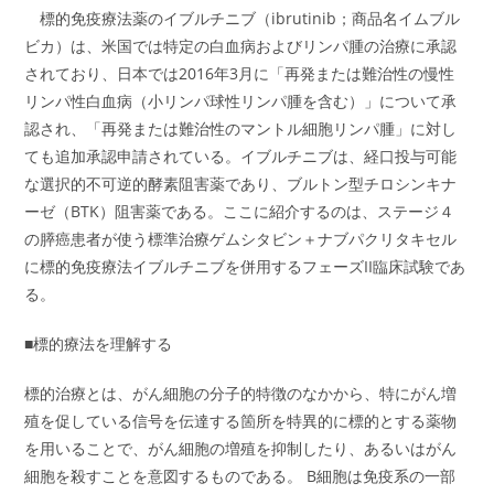
標的免疫療法薬のイブルチニブ（ibrutinib；商品名イムブル
ビカ）は、米国では特定の白血病およびリンパ腫の治療に承認
されており、日本では2016年3月に「再発または難治性の慢性
リンパ性白血病（小リンパ球性リンパ腫を含む）」について承
認され、「再発または難治性のマントル細胞リンパ腫」に対し
ても追加承認申請されている。イブルチニブは、経口投与可能
な選択的不可逆的酵素阻害薬であり、ブルトン型チロシンキナ
ーゼ（BTK）阻害薬である。ここに紹介するのは、ステージ４
の膵癌患者が使う標準治療ゲムシタビン＋ナブパクリタキセル
に標的免疫療法イブルチニブを併用するフェーズII臨床試験であ
る。
■標的療法を理解する
標的治療とは、がん細胞の分子的特徴のなかから、特にがん増
殖を促している信号を伝達する箇所を特異的に標的とする薬物
を用いることで、がん細胞の増殖を抑制したり、あるいはがん
細胞を殺すことを意図するものである。 B細胞は免疫系の一部