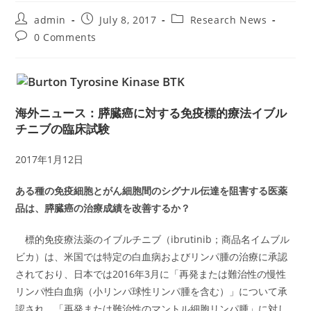
Post
Post
Post
admin
July 8, 2017
Research News
author:
published:
category:
Post
0 Comments
comments:
海外ニュース：膵臓癌に対する免疫標的療法イブル
チニブの臨床試験
2017年1月12日
ある種の免疫細胞とがん細胞間のシグナル伝達を阻害する医薬
品は、膵臓癌の治療成績を改善するか？
標的免疫療法薬のイブルチニブ（ibrutinib；商品名イムブル
ビカ）は、米国では特定の白血病およびリンパ腫の治療に承認
されており、日本では2016年3月に「再発または難治性の慢性
リンパ性白血病（小リンパ球性リンパ腫を含む）」について承
認され、「再発または難治性のマントル細胞リンパ腫」に対し