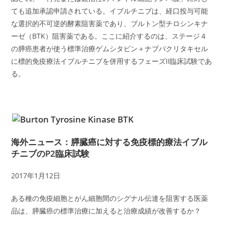
ても追加承認申請されている。イブルチニブは、経口投与可能
な選択的不可逆的酵素阻害薬であり、ブルトン型チロシンキナ
ーゼ（BTK）阻害薬である。ここに紹介するのは、ステージ４
の膵癌患者が使う標準治療ゲムシタビン＋ナブパクリタキセル
に標的免疫療法イブルチニブを併用するフェーズII臨床試験であ
る。
海外ニュース：膵臓癌に対する免疫標的療法イブル
チニブのP2臨床試験
2017年1月12日
ある種の免疫細胞とがん細胞間のシグナル伝達を阻害する医薬
品は、膵臓癌の標準治療に加えると治療成績が改善するか？