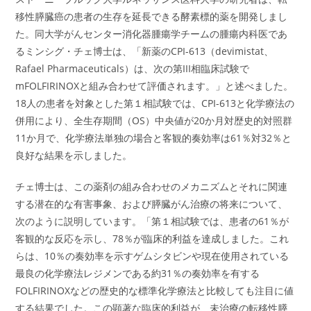
移性膵臓癌の患者の生存を延長できる酵素標的薬を開発しまし
た。同大学がんセンター消化器腫瘍学チームの腫瘍内科医であ
るミンシグ・チェ博士は、「新薬のCPI-613（devimistat、
Rafael Pharmaceuticals）は、次の第III相臨床試験で
mFOLFIRINOXと組み合わせて評価されます。」と述べました。
18人の患者を対象とした第１相試験では、CPI-613と化学療法の
併用により、全生存期間（OS）中央値が20か月対歴史的対照群
11か月で、化学療法単独の場合と客観的奏効率は61％対32％と
良好な結果を示しました。
チェ博士は、この薬剤の組み合わせのメカニズムとそれに関連
する潜在的な有害事象、および膵臓がん治療の将来について、
次のように説明しています。「第１相試験では、患者の61％が
客観的な反応を示し、78％が臨床的利益を達成しました。これ
らは、10％の奏効率を示すゲムシタビンや現在使用されている
最良の化学療法レジメンである約31％の奏効率を有する
FOLFIRINOXなどの歴史的な標準化学療法と比較しても注目に値
する結果でした。この顕著な臨床的利益が、未治療の転移性膵