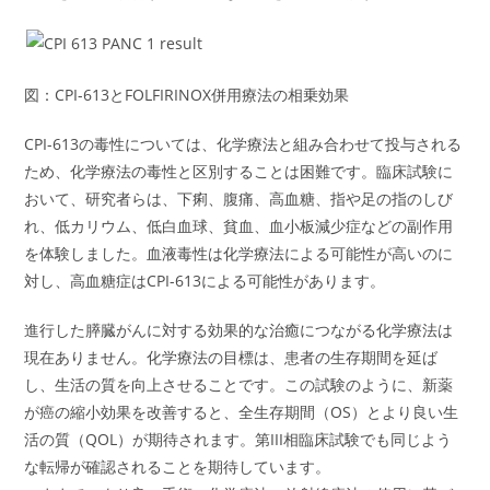
図：CPI-613とFOLFIRINOX併用療法の相乗効果
CPI-613の毒性については、化学療法と組み合わせて投与される
ため、化学療法の毒性と区別することは困難です。臨床試験に
おいて、研究者らは、下痢、腹痛、高血糖、指や足の指のしび
れ、低カリウム、低白血球、貧血、血小板減少症などの副作用
を体験しました。血液毒性は化学療法による可能性が高いのに
対し、高血糖症はCPI-613による可能性があります。
進行した膵臓がんに対する効果的な治癒につながる化学療法は
現在ありません。化学療法の目標は、患者の生存期間を延ば
し、生活の質を向上させることです。この試験のように、新薬
が癌の縮小効果を改善すると、全生存期間（OS）とより良い生
活の質（QOL）が期待されます。第III相臨床試験でも同じよう
な転帰が確認されることを期待しています。