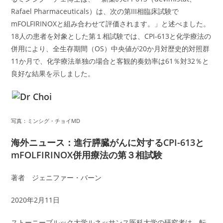
Rafael Pharmaceuticals）は、次の第III相臨床試験で
mFOLFIRINOXと組み合わせて評価されます。」と述べました。
18人の患者を対象とした第１相試験では、CPI-613と化学療法の
併用により、全生存期間（OS）中央値が20か月対歴史的対照群
11か月で、化学療法単独の場合と客観的奏効率は61％対32％と
良好な結果を示しました。
写真：ミンシグ・チョイMD
海外ニュース：進行膵臓がんに対するCPI-613と
mFOLFIRINOX併用療法の第３相試験
著者 ジェニファー・バーン
2020年2月11日
ストーニーブルック大学ルネッサンス医科大学の研究者は、転