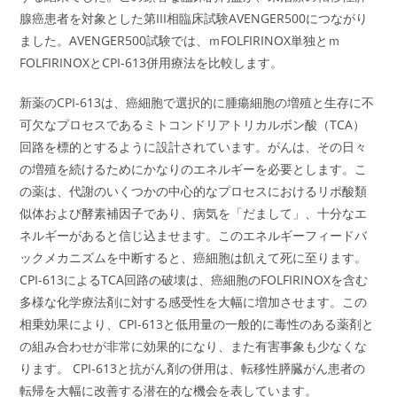
腺癌患者を対象とした第III相臨床試験AVENGER500につながり
ました。AVENGER500試験では、ｍFOLFIRINOX単独とｍ
FOLFIRINOXとCPI-613併用療法を比較します。
新薬のCPI-613は、癌細胞で選択的に腫瘍細胞の増殖と生存に不
可欠なプロセスであるミトコンドリアトリカルボン酸（TCA）
回路を標的とするように設計されています。がんは、その日々
の増殖を続けるためにかなりのエネルギーを必要とします。こ
の薬は、代謝のいくつかの中心的なプロセスにおけるリポ酸類
似体および酵素補因子であり、病気を「だまして」、十分なエ
ネルギーがあると信じ込ませます。このエネルギーフィードバ
ックメカニズムを中断すると、癌細胞は飢えて死に至ります。
CPI-613によるTCA回路の破壊は、癌細胞のFOLFIRINOXを含む
多様な化学療法剤に対する感受性を大幅に増加させます。この
相乗効果により、CPI-613と低用量の一般的に毒性のある薬剤と
の組み合わせが非常に効果的になり、また有害事象も少なくな
ります。 CPI-613と抗がん剤の併用は、転移性膵臓がん患者の
転帰を大幅に改善する潜在的な機会を表しています。