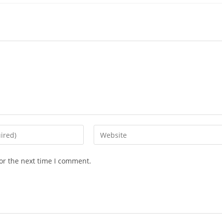
Enter
your
website
or the next time I comment.
URL
(optional)