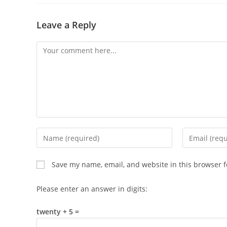
Leave a Reply
Comment
Enter
Enter
your
your
name
email
Save my name, email, and website in this browser f
or
address
username
to
Please enter an answer in digits:
to
comment
comment
twenty + 5 =