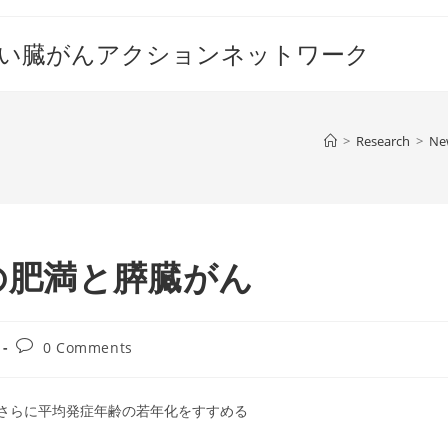
すい臓がんアクションネットワーク
>
Research
>
Ne
の肥満と膵臓がん
Post
0 Comments
comments:
さらに平均発症年齢の若年化をすすめる