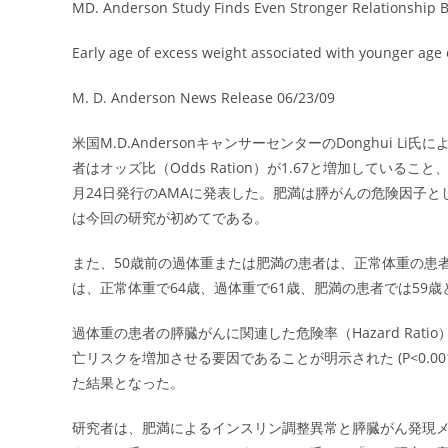
MD. Anderson Study Finds Even Stronger Relationship 
Early age of excess weight associated with younger age 
M. D. Anderson News Release 06/23/09
米国M.D.AndersonキャンサーセンターのDonghui L
者はオッズ比（Odds Ration）が1.67と増加していること、また
月24日発行のAMAに発表した。肥満は膵がんの危険因子
は今回の研究が初めてである。
また、50歳前の過体重または肥満の患者は、正常体重の患
は、正常体重で64歳、過体重で61歳、肥満の患者では59歳と報告
過体重の患者の膵臓がんに関連した危険率（Hazard Ratio）
亡リスクを増加させる要因であることが明示された (P<0.
た結果となった。
研究者は、肥満によるインスリン調整異常と膵臓がん発現