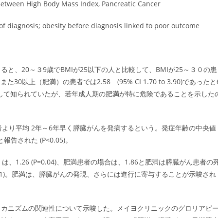
Between High Body Mass Index, Pancreatic Cancer
of diagnosis; obesity before diagnosis linked to poor outcome
i氏によると、20～３9歳でBMIが25以下の人と比較して、BMIが25～３０の患
30以上（肥満）の患者では2.58 (95% CI 1.70 to 3.90)であったと
として知られていたが、若年成人期の肥満が特に危険であることを示した
者より平均 2年～6年早く膵臓がんを発病するという。発症年齢の中央値
された (P<0.05)。
は、1.26 (P=0.04)、肥満患者の場合は、1.86と肥満は膵臓がん患者の
001)。肥満は、膵臓がんの発現、さらには進行に寄与することが示唆され
メカニズムの関連性について示唆した。メイヨクリニックのグロリアピ