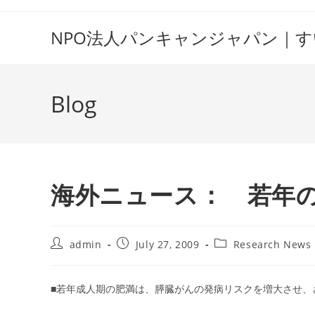
Skip
to
NPO法人パンキャンジャパン｜
content
Blog
海外ニュース： 若年
Post
Post
Post
admin
July 27, 2009
Research News
author:
published:
category:
■若年成人期の肥満は、膵臓がんの発病リスクを増大させ、