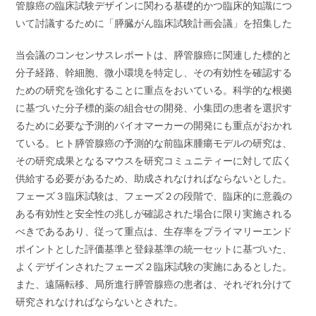
管腺癌の臨床試験デザインに関わる基礎的かつ臨床的知識につ
いて討議するために「膵臓がん臨床試験計画会議」を招集した
当会議のコンセンサスレポートは、膵管腺癌に関連した標的と
分子経路、幹細胞、微小環境を特定し、その有効性を確認する
ための研究を強化することに重点をおいている。科学的な根拠
に基づいた分子標的薬の組合せの開発、小集団の患者を選択す
るために必要な予測的バイオマーカーの開発にも重点がおかれ
ている。ヒト膵管腺癌の予測的な前臨床腫瘍モデルの研究は、
その研究成果となるマウスを研究コミュニティーに対して広く
供給する必要があるため、助成されなければならないとした。
フェーズ３臨床試験は、フェーズ２の段階で、臨床的に意義の
ある有効性と安全性の兆しが確認された場合に限り実施される
べきであるあり、従って重点は、生存率をプライマリーエンド
ポイントとした評価基準と登録基準の統一セットに基づいた、
よくデザインされたフェーズ２臨床試験の実施にあるとした。
また、遠隔転移、局所進行膵管腺癌の患者は、それぞれ分けて
研究されなければならないとされた。