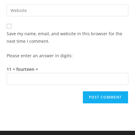
username
email
Enter
to
address
your
comment
to
website
comment
URL
Save my name, email, and website in this browser for the
(optional)
next time I comment.
Please enter an answer in digits:
11 + fourteen =