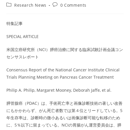
author:
published:
Post
Post
Research News
0 Comments
category:
comments:
特集記事
SPECIAL ARTICLE
米国立癌研究所（NCI）膵癌治療に関する臨床試験計画会議コン
センサスレポート
Consensus Report of the National Cancer Institute Clinical
Trials Planning Meeting on Pancreas Cancer Treatment
Philip A. Philip, Margaret Mooney, Deborah Jaffe, et al.
膵管腺癌（PDAC）は、手術死亡率と画像診断技術の著しい改善
にもかかわらず、がん死亡者数では第４位とリードしている。5
年生存率は、診断時の微小あるいは画像診断可能な転移のため
に、5％以下に留まっている。NCIの胃腸がん運営委員会は、膵