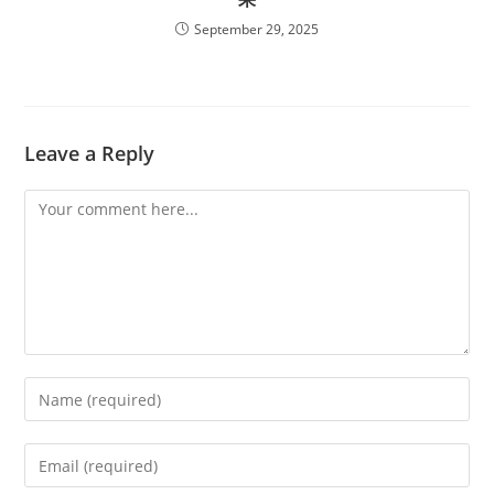
September 29, 2025
Leave a Reply
Comment
Enter
your
name
Enter
or
your