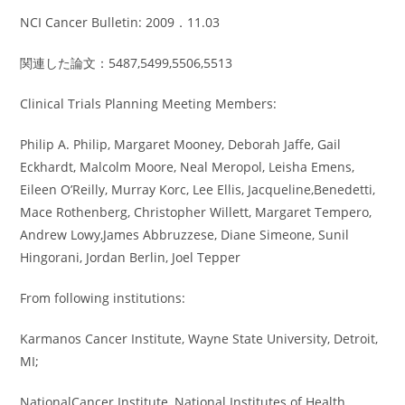
NCI Cancer Bulletin: 2009．11.03
関連した論文：5487,5499,5506,5513
Clinical Trials Planning Meeting Members:
Philip A. Philip, Margaret Mooney, Deborah Jaffe, Gail
Eckhardt, Malcolm Moore, Neal Meropol, Leisha Emens,
Eileen O’Reilly, Murray Korc, Lee Ellis, Jacqueline,Benedetti,
Mace Rothenberg, Christopher Willett, Margaret Tempero,
Andrew Lowy,James Abbruzzese, Diane Simeone, Sunil
Hingorani, Jordan Berlin, Joel Tepper
From following institutions:
Karmanos Cancer Institute, Wayne State University, Detroit,
MI;
NationalCancer Institute, National Institutes of Health,