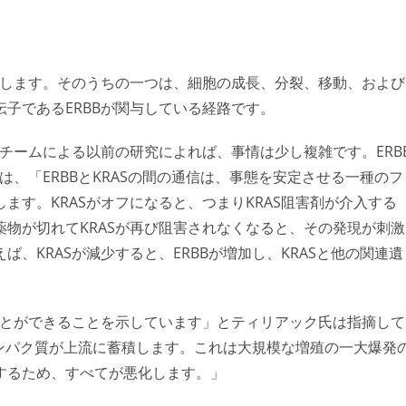
在します。そのうちの一つは、細胞の成長、分裂、移動、および
子であるERBBが関与している経路です。
のチームによる以前の研究によれば、事情は少し複雑です。ERB
は、「ERBBとKRASの間の通信は、事態を安定させる一種のフ
ます。KRASがオフになると、つまりKRAS阻害剤が介入する
物が切れてKRASが再び阻害されなくなると、その発現が刺激
、KRASが減少すると、ERBBが増加し、KRASと他の関連遺
ことができることを示しています」とティリアック氏は指摘して
Bタンパク質が上流に蓄積します。これは大規模な増殖の一大爆発
するため、すべてが悪化します。」