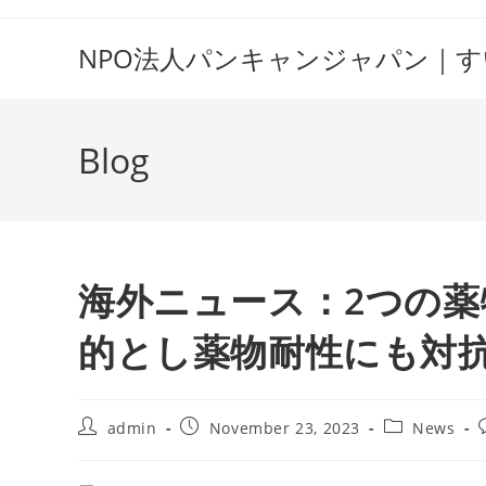
Skip
to
NPO法人パンキャンジャパン｜
content
Blog
海外ニュース：2つの薬
的とし薬物耐性にも対
Post
Post
Post
P
admin
November 23, 2023
News
author:
published:
category: