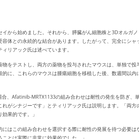
セイから始めました。それから、膵臓がん細胞株と3Dオルガノ
RBB受容体との永続的な結合があります。したがって、完全にシャ
ティリアック氏は述べています。
薬物をテストし、両方の薬物を投与されたマウスは、単独で投
般的に、これらのマウスは腫瘍細胞を移植した後、数週間以内
、Afatinib-MRTX1133の組み合わせは耐性の発生を防ぎ、
これがシナジーです」とティリアック氏は説明します。「両方
り効果的です。」
的にはこの組み合わせを選択する際に耐性の発展を待つ必要は
ることは実際に非常に効果的でした。」