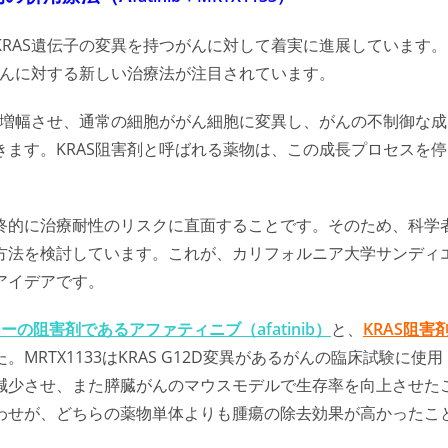
RAS遺伝子の変異を持つがんに対して着実に進展しています。
がんに対する新しい治療法が注目されています。
を増幅させ、通常の細胞ががん細胞に変異し、がんの不制御な成
ます。KRAS阻害剤と呼ばれる薬物は、この成長プロセスを停
終的に治療耐性のリスクに直面することです。そのため、科学
方法を検討しています。これが、カリフォルニア大学サンディ
アイデアです。
ーの阻害剤であるアファティニブ（afatinib）
と、
KRAS阻害
MRTX1133はKRAS G12D変異があるがんの臨床試験に使用
減少させ、また膵臓がんのマウスモデルで生存率を向上させた
わせが、どちらの薬物単体よりも腫瘍の除去効果が高かったこ