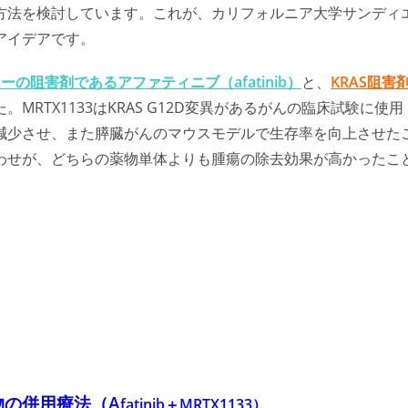
方法を検討しています。これが、カリフォルニア大学サンディ
アイデアです。
ーの阻害剤であるアファティニブ（afatinib）
と、
KRAS阻害
MRTX1133はKRAS G12D変異があるがんの臨床試験に使用
減少させ、また膵臓がんのマウスモデルで生存率を向上させた
わせが、どちらの薬物単体よりも腫瘍の除去効果が高かったこ
物の併用療法（A
fatinib＋MRTX1133）