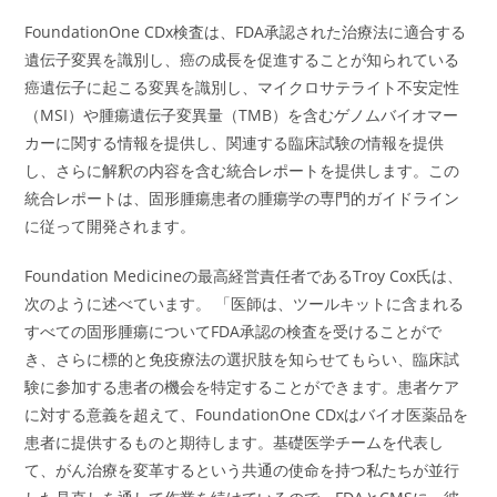
FoundationOne CDx検査は、FDA承認された治療法に適合する
遺伝子変異を識別し、癌の成長を促進することが知られている
癌遺伝子に起こる変異を識別し、マイクロサテライト不安定性
（MSI）や腫瘍遺伝子変異量（TMB）を含むゲノムバイオマー
カーに関する情報を提供し、関連する臨床試験の情報を提供
し、さらに解釈の内容を含む統合レポートを提供します。この
統合レポートは、固形腫瘍患者の腫瘍学の専門的ガイドライン
に従って開発されます。
Foundation Medicineの最高経営責任者であるTroy Cox氏は、
次のように述べています。 「医師は、ツールキットに含まれる
すべての固形腫瘍についてFDA承認の検査を受けることがで
き、さらに標的と免疫療法の選択肢を知らせてもらい、臨床試
験に参加する患者の機会を特定することができます。患者ケア
に対する意義を超えて、FoundationOne CDxはバイオ医薬品を
患者に提供するものと期待します。基礎医学チームを代表し
て、がん治療を変革するという共通の使命を持つ私たちが並行