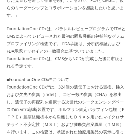
した見直しを通して作業を続けているので、FDAとCMSに、彼
らのリーダーシップとコラボレーションを感謝したいと思いま
す。」
FoundationOne CDxは、パラレルレビュープログラムでFDAと
CMSによってレビューされた最初の固形腫瘍の包括的なゲノム
プロファイリング検査です。 FDA承認は、分析的検証および
FDA承認アッセイとの一致研究に基づいていました。
FoundationOne CDxは、CMSからNCDが完成した後に市販さ
れる予定です。
■FoundationOne CDx™について
FoundationOne CDx™は、324個の遺伝子における置換、挿入
および欠失の変異（indel）、コピー数の変異（CNA）を検出
し、遺伝子の再配列を選択する次世代のシークエンシングベー
スのin vitro診断装置です。ホルマリン固定パラフィン包埋（Ｆ
ＦＰＥ）腫瘍組織標本から単離したＤＮＡを用いたマイクロサ
テライト不安定性（ＭＳＩ）および腫瘍突然変異量（ＴＭＢ）
を行います。この検査は、承認された治療用製品の表示に従っ