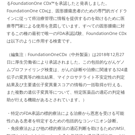
るFoundationOne CDx™を承認したと発表しました。
FoundationOne CDxは、固形腫瘍患者のための専門的ガイドラ
インに従って癌治療管理に情報を提供するのを助けるために医
療専門家による使用を意図しています。すべての固形腫瘍に対
するこの種の最初で唯一のFDA承認試験、FoundationOne CDx
は以下のように作用する検査です。
（編集注：FoundationOneCDx（中外製薬）は2018年12月27
日に厚生労働省により承認されました。この包括的ながんゲノ
ムプロファイリング検査は、がんの診断や治療に関連する324遺
伝子の変異等の検出結果、マイクロサテライト不安定性の判定
結果及び主要遺伝子変異量スコアの情報の一括取得が行える。
また複数の遺伝子変異等について、特定医薬品の適応の判定補
助が行える機能があるとされています。）
・特定のFDA承認の標的療法による治療から恩恵を受ける可能
性のある患者を特定するための包括的なコンパニオン診断。
・免疫療法および他の標的療法の適応判断を助けるためのMSI、