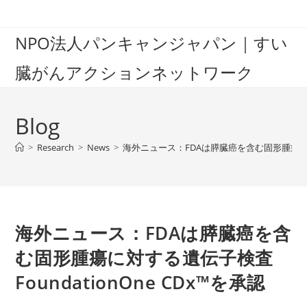
Skip
to
NPO法人パンキャンジャパン｜すい
content
臓がんアクションネットワーク
Blog
>
Research
>
News
>
海外ニュース：FDAは膵臓癌を含む固形腫瘍に対する
海外ニュース：FDAは膵臓癌を含
む固形腫瘍に対する遺伝子検査
FoundationOne CDx™を承認