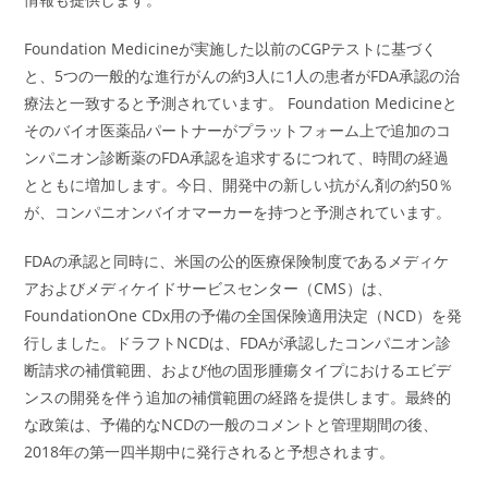
Foundation Medicineが実施した以前のCGPテストに基づく
と、5つの一般的な進行がんの約3人に1人の患者がFDA承認の治
療法と一致すると予測されています。 Foundation Medicineと
そのバイオ医薬品パートナーがプラットフォーム上で追加のコ
ンパニオン診断薬のFDA承認を追求するにつれて、時間の経過
とともに増加します。今日、開発中の新しい抗がん剤の約50％
が、コンパニオンバイオマーカーを持つと予測されています。
FDAの承認と同時に、米国の公的医療保険制度であるメディケ
アおよびメディケイドサービスセンター（CMS）は、
FoundationOne CDx用の予備の全国保険適用決定（NCD）を発
行しました。ドラフトNCDは、FDAが承認したコンパニオン診
断請求の補償範囲、および他の固形腫瘍タイプにおけるエビデ
ンスの開発を伴う追加の補償範囲の経路を提供します。最終的
な政策は、予備的なNCDの一般のコメントと管理期間の後、
2018年の第一四半期中に発行されると予想されます。