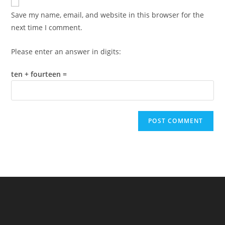
comment
URL
Save my name, email, and website in this browser for the
(optional)
next time I comment.
Please enter an answer in digits:
ten + fourteen =