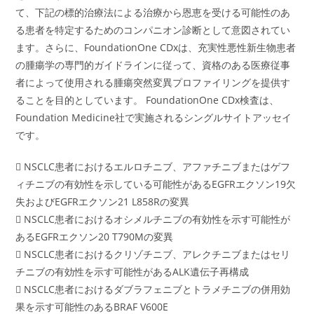
て、下記の標的治療法による治療から恩恵を受ける可能性のあ
る患者を特定するためのコンパニオン診断として意図されてい
ます。さらに、FoundationOne CDxは、充実性悪性新生物患者
の腫瘍学の専門的ガイドラインに従って、資格のある医療従事
者によって使用される腫瘍突然変異プロファイリングを提供す
ることを目的としています。 FoundationOne CDx検査は、
Foundation Medicine社で実施されるシングルサイトアッセイ
です。
 NSCLC患者におけるエルロチニブ、アファチニブまたはゲフ
ィチニブの有効性を示している可能性があるEGFRエクソン19欠
失およびEGFRエクソン21 L858Rの変異
 NSCLC患者におけるオシメルチニブの有効性を示す可能性が
あるEGFRエクソン20 T790Mの変異
 NSCLC患者におけるクリゾチニブ、アレクチニブまたはセリ
チニブの有効性を示す可能性があるALK遺伝子再構成
 NSCLC患者におけるダブラフェニブとトラメチニブの併用効
果を示す可能性のあるBRAF V600E