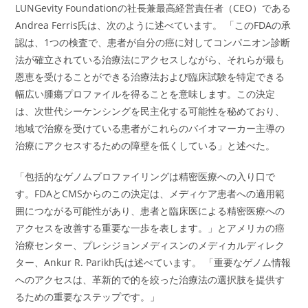
LUNGevity Foundationの社長兼最高経営責任者（CEO）である
Andrea Ferris氏は、次のように述べています。 「このFDAの承
認は、1つの検査で、患者が自分の癌に対してコンパニオン診断
法が確立されている治療法にアクセスしながら、それらが最も
恩恵を受けることができる治療法および臨床試験を特定できる
幅広い腫瘍プロファイルを得ることを意味します。この決定
は、次世代シーケンシングを民主化する可能性を秘めており、
地域で治療を受けている患者がこれらのバイオマーカー主導の
治療にアクセスするための障壁を低くしている」と述べた。
「包括的なゲノムプロファイリングは精密医療への入り口で
す。FDAとCMSからのこの決定は、メディケア患者への適用範
囲につながる可能性があり、患者と臨床医による精密医療への
アクセスを改善する重要な一歩を表します。」とアメリカの癌
治療センター、プレシジョンメディスンのメディカルディレク
ター、Ankur R. Parikh氏は述べています。 「重要なゲノム情報
へのアクセスは、革新的で的を絞った治療法の選択肢を提供す
るための重要なステップです。」