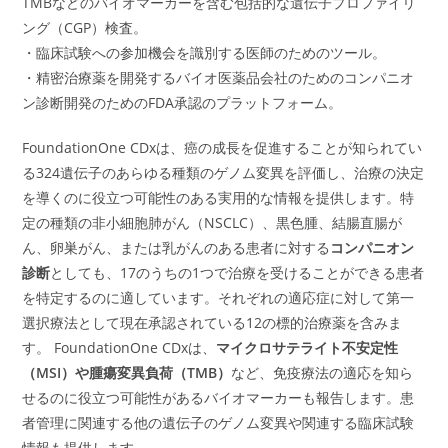
TMBなどのバイオマーカーを含む包括的な遺伝子プロファイリ
ング（CGP）検査。
・臨床試験への参加機会を識別する医師のためのツール。
・精密治療薬を開発するバイオ医薬品会社のためのコンパニオ
ン診断開発のためのFDA承認のプラットフォーム。
FoundationOne CDxは、癌の成長を促進することが知られてい
る324遺伝子のあらゆる種類のゲノム変異を評価し、治療の決定
を導くのに役立つ可能性のある実用的な情報を提供します。特
定の種類の非小細胞肺がん（NSCLC）、黒色腫、結腸直腸が
ん、卵巣がん、または乳がんのある患者に対する
コンパニオン
診断
としても、17のうちの1つで治療を受けることができる患者
を特定するのに適しています。それぞれの適応症に対して第一
選択療法として現在承認されている12の標的治療薬を含みま
す。 FoundationOne CDxは、
マイクロサテライト不安定性
（MSI）や腫瘍変異負荷（TMB）
など、免疫療法の適応を知ら
せるのに役立つ可能性があるバイオマーカーも報告します。患
者管理に関連する他の遺伝子のゲノム変異や関連する臨床試験
情報も提供します。