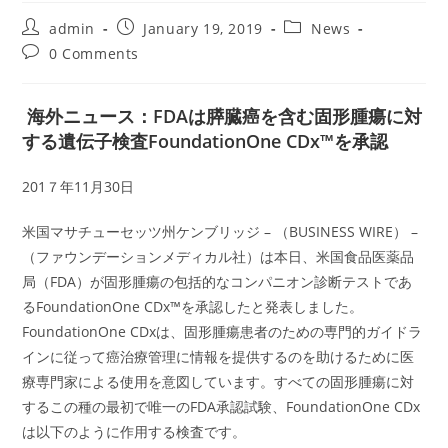
Post
Post
Post
admin
January 19, 2019
News
author:
published:
category:
Post
0 Comments
comments:
海外ニュース：FDAは膵臓癌を含む固形腫瘍に対
する遺伝子検査FoundationOne CDx™を承認
201７年11月30日
米国マサチューセッツ州ケンブリッジ – （BUSINESS WIRE） –
（ファウンデーションメディカル社）は本日、米国食品医薬品
局（FDA）が固形腫瘍の包括的なコンパニオン診断テストであ
るFoundationOne CDx™を承認したと発表しました。
FoundationOne CDxは、固形腫瘍患者のための専門的ガイドラ
インに従って癌治療管理に情報を提供するのを助けるために医
療専門家による使用を意図しています。すべての固形腫瘍に対
するこの種の最初で唯一のFDA承認試験、FoundationOne CDx
は以下のように作用する検査です。