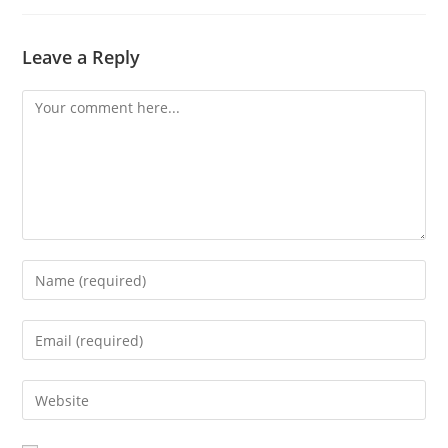
Leave a Reply
Comment
Enter
your
name
Enter
or
your
username
email
Enter
to
address
your
comment
to
website