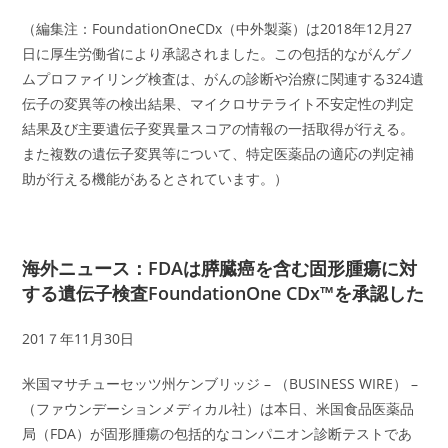
（編集注：FoundationOneCDx（中外製薬）は2018年12月27
日に厚生労働省により承認されました。この包括的ながんゲノ
ムプロファイリング検査は、がんの診断や治療に関連する324遺
伝子の変異等の検出結果、マイクロサテライト不安定性の判定
結果及び主要遺伝子変異量スコアの情報の一括取得が行える。
また複数の遺伝子変異等について、特定医薬品の適応の判定補
助が行える機能があるとされています。）
海外ニュース：FDAは膵臓癌を含む固形腫瘍に対
する遺伝子検査FoundationOne CDx™を承認した
201７年11月30日
米国マサチューセッツ州ケンブリッジ – （BUSINESS WIRE） –
（ファウンデーションメディカル社）は本日、米国食品医薬品
局（FDA）が固形腫瘍の包括的なコンパニオン診断テストであ