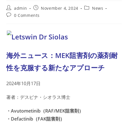
Post
Post
Post
admin
November 4, 2024
News
author:
published:
category:
Post
0 Comments
comments:
海外ニュース：MEK阻害剤の薬剤耐
性を克服する新たなアプローチ
2024年10月17日
著者：デスピナ・シオラス博士
・Avutometinib（RAF/MEK阻害剤）
・Defactinib（FAK阻害剤）