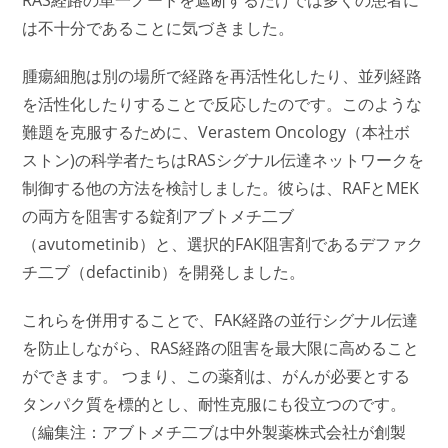
RAS経路の単一ノードを遮断するだけでは多くの患者に
は不十分であることに気づきました。
腫瘍細胞は別の場所で経路を再活性化したり、並列経路
を活性化したりすることで反応したのです。このような
難題を克服するために、Verastem Oncology（本社ボ
ストン)の科学者たちはRASシグナル伝達ネットワークを
制御する他の方法を検討しました。彼らは、RAFとMEK
の両方を阻害する錠剤アブトメチ二ブ
（avutometinib）と、選択的FAK阻害剤であるデファク
チ二ブ（defactinib）を開発しました。
これらを併用することで、FAK経路の並行シグナル伝達
を防止しながら、RAS経路の阻害を最大限に高めること
ができます。 つまり、この薬剤は、がんが必要とする
タンパク質を標的とし、耐性克服にも役立つのです。
（編集注：アブトメチ二ブは中外製薬株式会社が創製