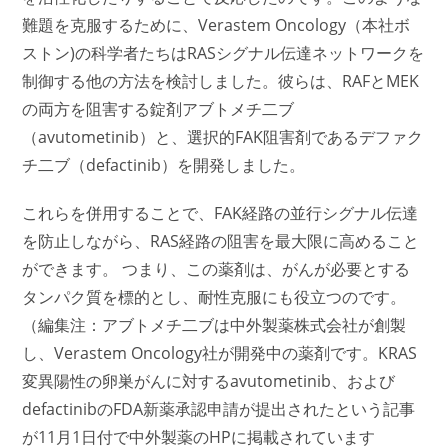
難題を克服するために、Verastem Oncology（本社ボ
ストン)の科学者たちはRASシグナル伝達ネットワークを
制御する他の方法を検討しました。彼らは、RAFとMEK
の両方を阻害する錠剤アブトメチ二ブ
（avutometinib）と、選択的FAK阻害剤であるデファク
チ二ブ（defactinib）を開発しました。
これらを併用することで、FAK経路の並行シグナル伝達
を防止しながら、RAS経路の阻害を最大限に高めること
ができます。 つまり、この薬剤は、がんが必要とする
タンパク質を標的とし、耐性克服にも役立つのです。
（編集注：アブトメチ二ブは中外製薬株式会社が創製
し、Verastem Oncology社が開発中の薬剤です。KRAS
変異陽性の卵巣がんに対するavutometinib、および
defactinibのFDA新薬承認申請が提出されたという記事
が11月1日付で中外製薬のHPに掲載されています