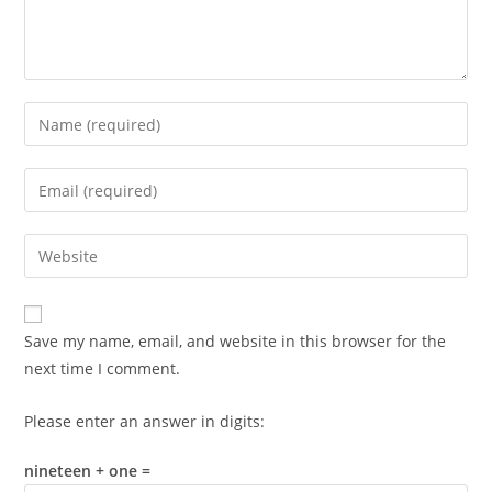
Enter
your
name
Enter
or
your
username
email
Enter
to
address
your
comment
to
website
comment
URL
Save my name, email, and website in this browser for the
(optional)
next time I comment.
Please enter an answer in digits:
nineteen + one =