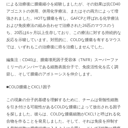
による治療後に腫瘍縮小を経験しましたが、その効果は抗CD40
アゴニストの併用、併用化学療法、またはその両方によって増
強されました。HOTな腫瘍を有し、GAFCPと呼ばれる化学療法
および免疫療法の組み合わせで治療された26匹のマウスのう
ち、20匹は6ヶ月以上生存しており、この療法に対する持続的な
反応を示唆しています。対照的に、COLDな腫瘍を有するマウス
では、いずれもこの治療後に癌を治癒しませんでした。
編集注：CD40は、腫瘍壊死因子受容体（TNFR）スーパーファ
ミリーのメンバーである細胞表面分子で、免疫活性化を広く調
節し、そして腫瘍のアポトーシスを仲介します。
■COLD腫瘍とCXCL1因子
この現象の分子的基礎を理解するために、チームは骨髄性細胞
を引き付ける可能性があるCOLDな腫瘍によって放出される因子
を探しました。彼らは、COLDな腫瘍細胞がCXCL1と呼ばれる化
合物を作ることを発見しました。そして、それは免疫を抑制す