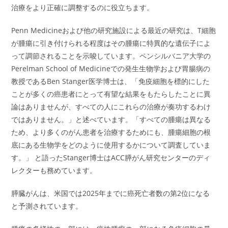
治療をより正確に調整するのに役立ちます。
Penn Medicineおよび他の研究施設による最近の研究は、T細胞
が腫瘍に引き付けられる程度はその腫瘍に特異的な遺伝子によ
って調節されることを示唆しています。ペンシルバニア大学の
Perelman School of Medicineでの発生生物学および胃腸病の
教授であるBen Stanger医学博士は、「免疫細胞を標的にした
ことが多くの癌患者にとって有望な結果をもたらしたことに異
論はありませんが、すべての人にこれらの治療が奏功するわけ
ではありません。」と述べています。「すべての腫瘍は異なる
ため、より多くのがん患者を治療するためにも、腫瘍細胞の根
底にある生物学をどのように使用するかについて調査していま
す。」 と語ったStanger博士はACC膵がん研究センターのディ
レクターも務めています。
膵臓がんは、米国では2025年までに癌死亡者数の第2位になる
と予測されています。