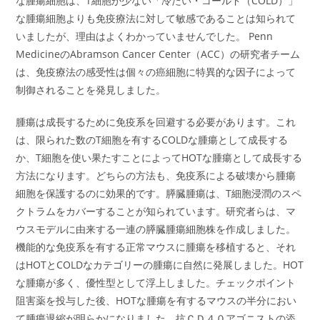
な腫瘍細胞は、T細胞が少ない「冷たい・コールド（COLD）」
な腫瘍細胞よりも免疫療法に対して敏感であることは知られて
いましたが、理由はよくわかっていませんでした。 Penn
MedicineのAbramson Cancer Center（ACC）の研究者チーム
は、免疫療法の感受性は個々の癌細胞に特異的な因子によって
制御されることを発見しました。
腫瘍は成長するために免疫系を回避する必要があります。これ
は、限られた数のT細胞を有するCOLDな腫瘍として成長する
か、T細胞を使い果たすことによってHOTな腫瘍として成長する
方法になります。どちらの方法も、免疫系による破壊から腫瘍
細胞を保護するのに効果的です。膵臓腫瘍は、T細胞浸潤のスペ
クトラムをカバーすることが知られています。研究者らは、マ
ウスモデルに由来する一連の膵臓腫瘍細胞株を作成しました。
機能的な免疫系を有する正常マウスに腫瘍を移植すると、それ
はHOTとCOLDなカテゴリーの腫瘍に自然に発展しました。HOT
な腫瘍が多く、優性型として浮上しました。チェックポイント
阻害薬を投与した後、HOTな腫瘍を有するマウスの半分におい
て腫瘍退縮が明らかになりました。抗ＣＤ４０アゴニストの添