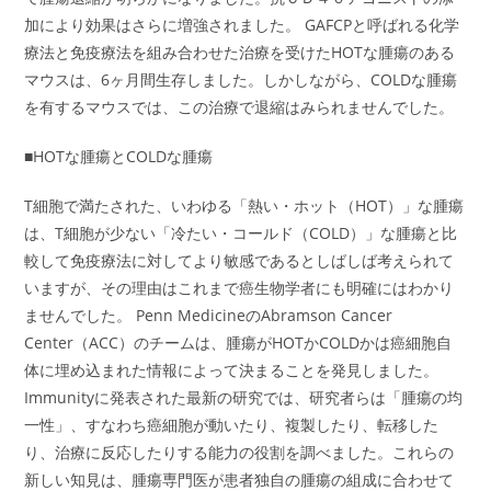
加により効果はさらに増強されました。 GAFCPと呼ばれる化学
療法と免疫療法を組み合わせた治療を受けたHOTな腫瘍のある
マウスは、6ヶ月間生存しました。しかしながら、COLDな腫瘍
を有するマウスでは、この治療で退縮はみられませんでした。
■HOTな腫瘍とCOLDな腫瘍
T細胞で満たされた、いわゆる「熱い・ホット（HOT）」な腫瘍
は、T細胞が少ない「冷たい・コールド（COLD）」な腫瘍と比
較して免疫療法に対してより敏感であるとしばしば考えられて
いますが、その理由はこれまで癌生物学者にも明確にはわかり
ませんでした。 Penn MedicineのAbramson Cancer
Center（ACC）のチームは、腫瘍がHOTかCOLDかは癌細胞自
体に埋め込まれた情報によって決まることを発見しました。
Immunityに発表された最新の研究では、研究者らは「腫瘍の均
一性」、すなわち癌細胞が動いたり、複製したり、転移した
り、治療に反応したりする能力の役割を調べました。これらの
新しい知見は、腫瘍専門医が患者独自の腫瘍の組成に合わせて