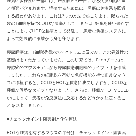
腫瘍の多様性の一部には、癌性腫瘤の一部になる免疫細胞の量
と種類が含まれます。増殖するためには、腫瘍は免疫系を回避
する必要があります。これは2つの方法で起こります。限られた
数のT細胞を持つCOLDな腫瘍として、またはT細胞を使い果たす
ことによってHOTな腫瘍として発達し、患者の免疫システムに
よって効果的に破壊から身を守ります。
膵臓腫瘍は、T細胞浸潤のスペクトラムに及ぶが、この異質性の
基礎はよくわかっていません。この研究では、Pennチームは、
膵腺癌のマウスモデルから膵臓腫瘍細胞株のライブラリを作成
しました。これらの細胞株を有効な免疫機能を持つ正常なマウ
スに移植すると、COLDとHOTな腫瘍に成長しますが、COLDな
腫瘍が優勢なタイプとなりました。さらに、腫瘍がHOTかCOLD
かによって、患者が免疫療法に反応するかどうかを決定するこ
とを見出しました。
■チェックポイント阻害剤と化学療法
HOTな腫瘍を有するマウスの半分は、チェックポイント阻害薬