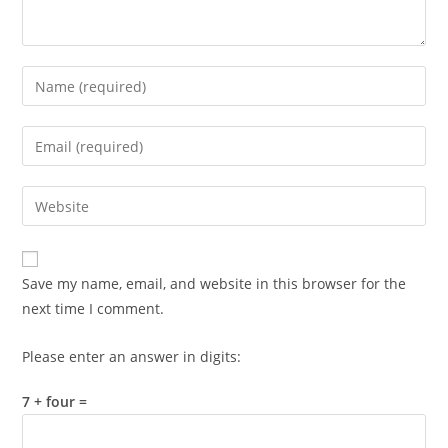
Enter
your
name
Enter
or
your
username
email
Enter
to
address
your
comment
to
website
comment
URL
Save my name, email, and website in this browser for the
(optional)
next time I comment.
Please enter an answer in digits:
7 + four =