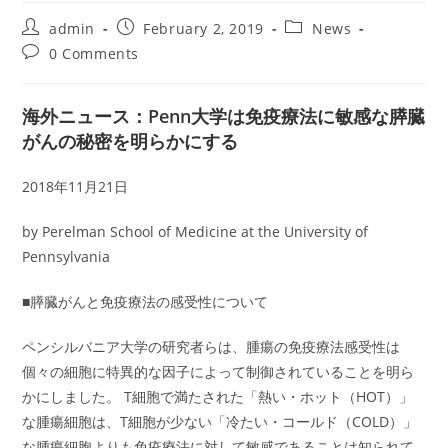
Post
Post
Post
admin
February 2, 2019
News
author:
published:
category:
Post
0 Comments
comments:
海外ニュース：Penn大学は免疫療法に敏感な膵臓
がんの秘密を明らかにする
2018年11月21日
by Perelman School of Medicine at the University of
Pennsylvania
■膵臓がんと免疫療法の感受性について
ペンシルバニア大学の研究者らは、腫瘍の免疫療法感受性は
個々の細胞に特異的な因子によって制御されていることを明ら
かにしました。 T細胞で満たされた「熱い・ホット（HOT）」
な腫瘍細胞は、T細胞が少ない「冷たい・コールド（COLD）」
な腫瘍細胞よりも免疫療法に対して敏感であることは知られて