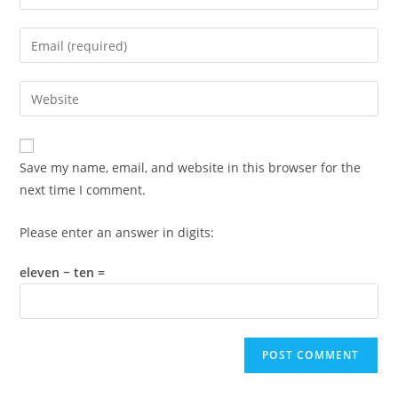
your
name
Enter
or
your
username
email
Enter
to
address
your
comment
to
website
comment
URL
Save my name, email, and website in this browser for the
(optional)
next time I comment.
Please enter an answer in digits:
eleven − ten =