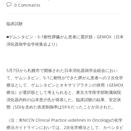
author:
published:
category:
Post
0 Comments
comments:
臨床試験
■ゲムシタビン・S-1耐性膵臓がん患者に選択肢：GEMOX（日本
消化器病学会学術集会より）
5月7日から札幌市で開催された日本消化器病学会総会におい
て、ゲムシタビン、S-1に耐性ができた膵がん患者への２次化学
療法として、ゲムシタビンとオキサリプラチンの併用（GEMOX
療法）が選択肢として考えられると、東京大学医学部附属病院
消化器内科の山本恵介氏が発表した。臨床試験の結果、安定状
態（SD)を含めた疾患制御率は59％だったことが示された。
（注：米NCCN Clinical Practice uidelines in Oncologyの化学
療法ガイドラインにおいては、2次化学療法として、カペシタビ