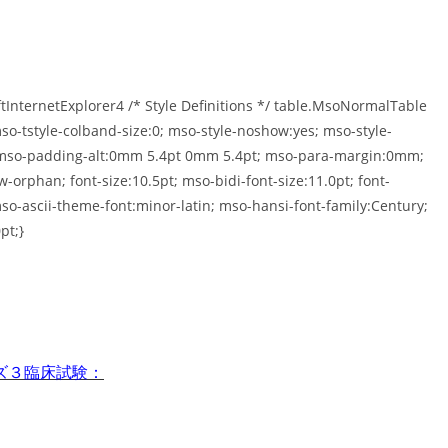
tInternetExplorer4 /* Style Definitions */ table.MsoNormalTable
-tstyle-colband-size:0; mso-style-noshow:yes; mso-style-
””; mso-padding-alt:0mm 5.4pt 0mm 5.4pt; mso-para-margin:0mm;
rphan; font-size:10.5pt; mso-bidi-font-size:11.0pt; font-
 mso-ascii-theme-font:minor-latin; mso-hansi-font-family:Century;
pt;}
ズ３臨床試験：