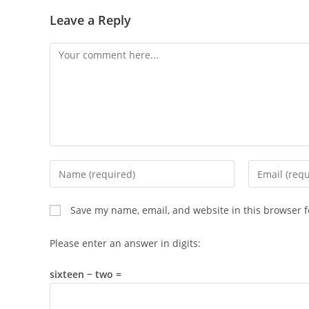
Leave a Reply
Comment
Enter
Enter
your
your
name
email
Save my name, email, and website in this browser f
or
address
username
to
Please enter an answer in digits:
to
comment
comment
sixteen − two =