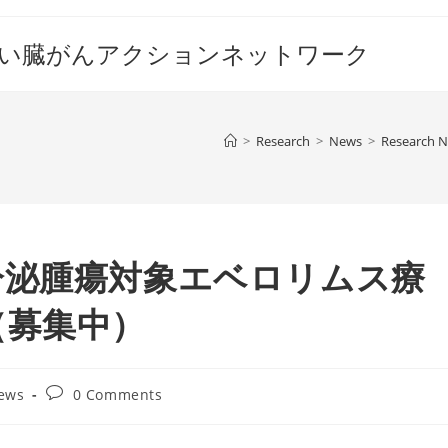
すい臓がんアクションネットワーク
>
Research
>
News
>
Research 
分泌腫瘍対象エベロリムス療
（募集中）
Post
ews
0 Comments
comments: