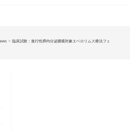
News
>
臨床試験：進行性膵内分泌腫瘍対象エベロリムス療法フェーズ３臨床