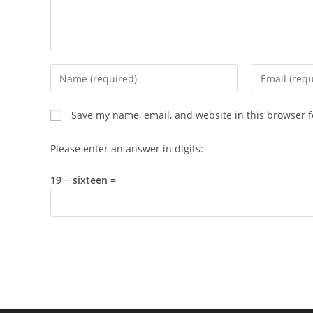
Enter
Enter
your
your
name
email
Save my name, email, and website in this browser f
or
address
username
to
Please enter an answer in digits:
to
comment
comment
19 − sixteen =