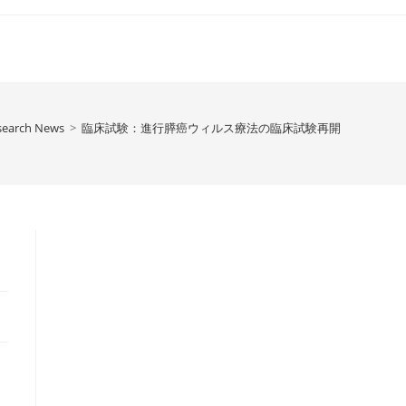
search News
>
臨床試験：進行膵癌ウィルス療法の臨床試験再開