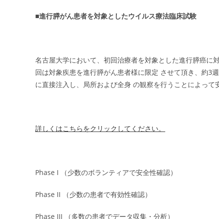
■進行膵がん患者を対象としたウイルス療法臨床試験
名古屋大学において、初回治療者を対象とした進行膵癌に対する
回は対象疾患を進行膵がん患者様に限定 させて頂き、約3週
に直接注入し、局所および全身 の観察を行うことによって
詳しくはこちらをクリックしてください。
Phase I （少数のボランティアで安全性確認）
Phase II （少数の患者で有効性確認）
Phase III （多数の患者でデータ収集・分析）