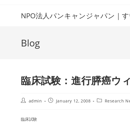
Skip
to
NPO法人パンキャンジャパン｜
content
Blog
臨床試験：進行膵癌ウ
Post
Post
Post
admin
January 12, 2008
Research N
author:
published:
category:
臨床試験