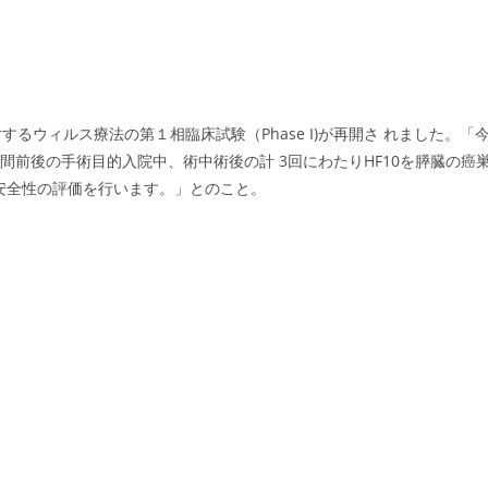
ウィルス療法の第１相臨床試験（Phase I)が再開さ れました。「
間前後の手術目的入院中、術中術後の計 3回にわたりHF10を膵臓の癌
安全性の評価を行います。」とのこと。