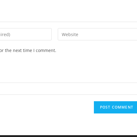
Enter
your
website
or the next time I comment.
URL
(optional)