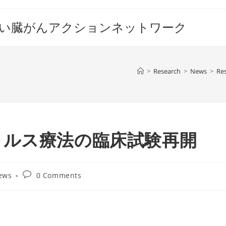
すい臓がんアクションネットワーク
>
Research
>
News
>
Re
ィルス療法の臨床試験再開
Post
ews
0 Comments
comments: