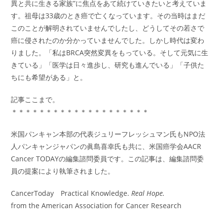
異と共に生きる家族”に焦点をあて続けていきたいと考えていま
す。祖母は33歳のとき癌で亡くなっています。その当時はまだ
このことが解明されていませんでしたし、どうしてその若さで
癌に侵されたのか分かっていませんでした。しかし時代は変わ
りました。「私はBRCA突然変異をもっている。そして元気に生
きている」「医学は日々進歩し、研究も進んでいる」「子供た
ちにも希望がある」と。
記事ここまで。
＊＊＊＊＊＊＊＊＊＊＊＊＊＊＊＊＊＊＊＊
米国パンキャン本部の代表ジュリーフレッシュマン氏もNPO法
人パンキャンジャパンの眞島喜幸氏も共に、米国癌学会AACR
Cancer TODAYの編集諮問委員です。この記事は、編集諮問委
員の提案により執筆されました。
CancerToday Practical Knowledge.
Real Hope.
from the American Association for Cancer Research