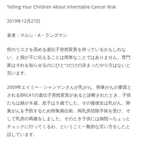
Telling Your Children About Inheritable Cancer Risk
2019年12月27日
著者：マルシ・A・ランズマン
癌のリスクを高める遺伝子突然変異を持っているかもしれな
い、と我が子に伝えることは簡単なことではありません。専門
家はそれを知らせるのにひとつだけの決まったやり方はないと
言います。
2009年エイミー・シャンマンさんが乳がん、卵巣がんの要因と
されるBRCA1の遺伝子突然変異があると診断されたとき、子供
たちは娘が８歳、息子は５歳でした。その後彼女は乳がん、卵
巣がんを予防するため卵巣摘出術、両乳房切除手術を受け、そ
して乳房の再建をしました。そのとき子供には病院へちょっと
チェックに行ってくるわ、というごく一般的な言い方をしたと
話しています。