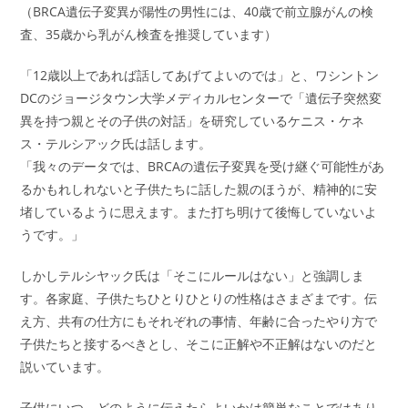
（BRCA遺伝子変異が陽性の男性には、40歳で前立腺がんの検
査、35歳から乳がん検査を推奨しています）
「12歳以上であれば話してあげてよいのでは」と、ワシントン
DCのジョージタウン大学メディカルセンターで「遺伝子突然変
異を持つ親とその子供の対話」を研究しているケニス・ケネ
ス・テルシアック氏は話します。
「我々のデータでは、BRCAの遺伝子変異を受け継ぐ可能性があ
るかもれしれないと子供たちに話した親のほうが、精神的に安
堵しているように思えます。また打ち明けて後悔していないよ
うです。」
しかしテルシヤック氏は「そこにルールはない」と強調しま
す。各家庭、子供たちひとりひとりの性格はさまざまです。伝
え方、共有の仕方にもそれぞれの事情、年齢に合ったやり方で
子供たちと接するべきとし、そこに正解や不正解はないのだと
説いています。
子供にいつ、どのように伝えたらよいかは簡単なことではあり