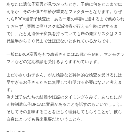
あなたに遺伝子変異が見つかったとき、子供に何をどこまで伝
えるか、その子供の年齢が重要なファクターとなります。なぜ
ならBRCA遺伝子検査は、ある一定の年齢に達するまで薦められ
ておらず（実際に癌リスク低減治療が行える年齢に達するま
で）、たとえ遺伝子変異を持っていても癌の発症リスクは２０
代後半から３０代まではほぼないとされているからです。
一般にBRCA変異をもつ患者さんには25歳からMRI、マンモグラ
フィなどの定期検診を受けるようすすめています。
まだ小さいお子さん、がん検診など具体的な検査を受けるには
早すぎるお子さんたちに無理して打明ける必要はないと考えま
す。
例えば子供たちの結婚や妊娠のタイミングをみて、あなたにが
ん抑制遺伝子BRCAに変異があることを話すのもいいでしょう。
そしてその意味することを正しく理解してもらうことが、彼ら
自身にとっても将来重要だということを。