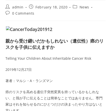
Post
Post
Post
admin
February 18, 2020
News
author:
published:
category:
Post
0 Comments
comments:
親から受け継いだかもしれない（遺伝性）癌のリ
スクを子供に伝えますか
Telling Your Children About Inheritable Cancer Risk
2019年12月27日
著者：マルシ・A・ランズマン
癌のリスクを高める遺伝子突然変異を持っているかもしれな
い、と我が子に伝えることは簡単なことではありません。専門
家はそれを知らせるのにひとつだけの決まったやり方はないと
言います。