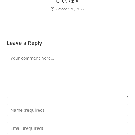
しています
October 30, 2022
Leave a Reply
Comment
Enter
your
name
Enter
or
your