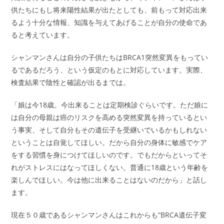
供たちにもし将来陽性結果が出たとしても、前もって対応出来
るよう十分な情報、知識を与えてあげることが自分の使命であ
ると考えています。
シャンマンさんは自分の子供たちはBRCA1突然変異をもってい
るであるだろう、という仮定のもとに対応しています。実際、
検査結果で陰性と確認が出るまでは。
「娘は今18歳。今出来ることは定期検診ぐらいです。ただ娘に
は自分の母親は癌のリスクを高める突然変異を持っているとい
う事実、そして自分もその遺伝子を受継いでいるかもしれない
ということは自覚してほしい。だから自分の身体に敏感でケア
をする習慣を身につけてほしいのです。でもだからといってそ
れがストレスにはなってほしくない。普通に18歳という年齢を
楽しんでほしい。今は他に出来ることはないのだから」と話し
ます。
現在５０歳であるシャンマンさんはこれからも“BRCA遺伝子変