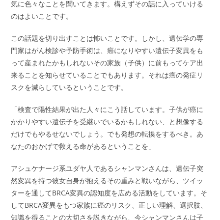
気に色々なことを聞いてきます。構えずその話に入っていける
のはよいことです。
この話題を切り出すことは怖いことです。しかし、遺伝学の専
門家はがん検診や予防手術は、癌になりやすい遺伝子変異をも
って産まれたかもしれないその家族（子供）に前もってケア出
来ることを知らせていることでもあります。それは癌の発症リ
スクを減らしているということです。
「検査で陽性結果が出た人々にこう話しています。子供が癌に
かかりやすい遺伝子を受継いでいるかもしれない、と想像する
だけでもやるせないでしょう。でも発想の転換をするべき。あ
なたのおかげで救える命があるということを」
アシュケナージ系ユダヤ人であるシャンマンさんは、遺伝子突
然変異を持つ彼女自身が抱えるその重みと戦いながら、ツイッ
ターを通してBRCA変異の認知度を広める活動をしています。そ
してBRCA変異をもつ家族に癌のリスク、正しい理解、選択肢、
知識を得ることの大切さを説きながら、今シャンマンさんは子