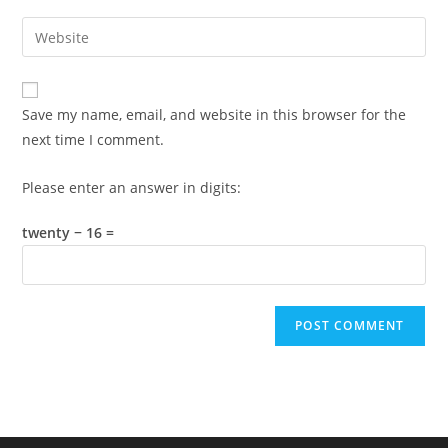
username
email
Enter
to
address
your
comment
to
website
comment
URL
Save my name, email, and website in this browser for the
(optional)
next time I comment.
Please enter an answer in digits:
twenty − 16 =