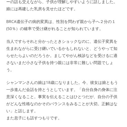
ーの話も交えながら、子供が理解しやすいように話しました。
娘には再建した乳房を見せたほどです。
BRCA遺伝子の病的変異は、性別を問わず親から子へ２分の１
(50％）の確率で受け継がれることが知られています。
当人ですらそれと分かったときショックなのに、遺伝子変異を
生まれながらに受け継いでいるかもしれないと、どうやって知
らせたらよいのだろうか。ましてやがん検診などを受けるに適
さないまだ小さな子供を持つ親には非常に難しい問題でしょ
う。
シャンマンさんの娘は18歳になりました。今、彼女は娘ともう
一歩進んだ会話を持とうとしています。「自分自身の身体に注
意深くなること。事実を伝えることはひとつだが、自分の子供
がどんな性格なのかそのバランスをみることが大切。正解はな
い」と話します。
また息子にも話すつもりです。