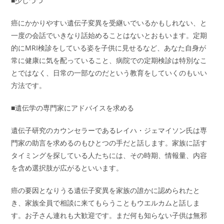
■少しづつ
癌にかかりやすい遺伝子変異を受継いでいるかもしれない、と
一度の会話でいきなり話始めることはないとおもいます。定期
的にMRI検診をしている姿を子供に見せるなど、あなた自身が
常に健康に気を配っていること、病院での定期検診は特別なこ
とではなく、日常の一部なのだという教育をしていくのもいい
方法です。
■遺伝学の専門家にアドバイスを求める
遺伝子研究のカウンセラーであるレイハ・ジェマイソン氏は専
門家の助言を求めるのもひとつの手だと話します。家族に話す
タイミングを探している人たちには、その時期、情報量、内容
を含め選択肢が広がるといいます。
癌の要因となりうる遺伝子変異を家族の誰かに認められたと
き、家族全員で相談に来てもらうこともウエルカムと話しま
す。お子さん連れも大歓迎です。まだ何も知らない子供は無邪