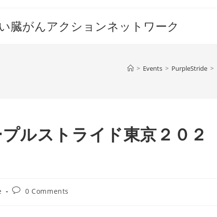
すい臓がんアクションネットワーク
>
Events
>
PurpleStride
>
ープルストライド東京２０２
Post
e
0 Comments
comments: