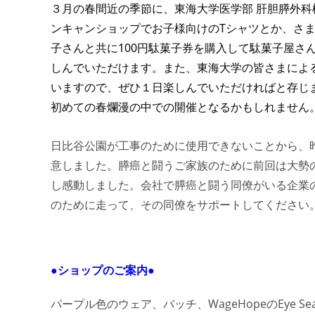
３月の春間近の季節に、東海大学医学部 肝胆膵外
ンキャンショップでお子様向けのTシャツとか、さ
子さんと共に100円駄菓子券を購入して
駄菓子屋さ
しんでいただけます。また、東海大学の皆さまによ
いますので、ぜひ１日楽しんでいただければと存じ
初めての春爛漫の中での開催となるかもしれません。
日比谷公園が工事のために使用できないことから、昨
意しました。膵癌と闘うご家族のために前回は大勢
し感動しました。会社で膵癌と闘う同僚がいる企業
のために走って、その同僚をサポートしてください
●
ショップのご案内
●
パープル色のウェア、バッチ、WageHopeのEye