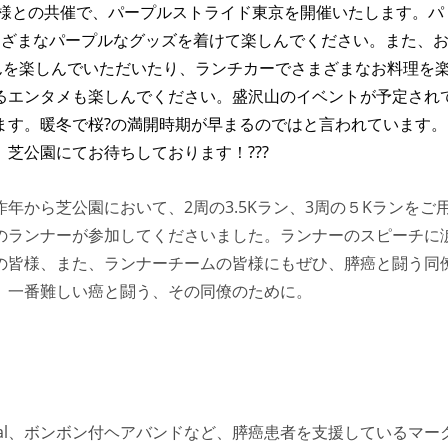
科様との共催で、パープルストライド東京を開催いたします。パ
まざまなパープルなグッズを着けて楽しんでください。また、
んを楽しんでいただいたり、
ランチカーでさまざまなお料理を
るエンタメも楽しんでください。盛沢山のイベントが予定され
ます。暖冬で桜?の満開時期が早まるのではと言われています。
芝公園にてお待ちしております！???
年から芝公園において、2周の3.5Kラン、3周の５Kランをご
のランナーが参加してくださいました。ランナーのスピーチに
の皆様、また、ランナーチームの皆様にもぜひ、膵癌と闘う同
。一番難しい癌と闘う、その同僚のために。
 Seal、ボンボン付ヘアバンドなど、膵癌患者を支援しているマー