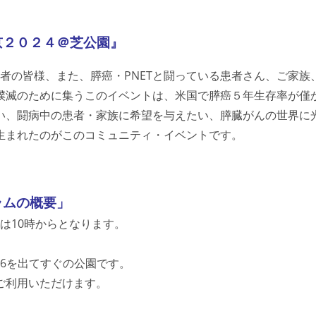
京２０２４＠芝公園』
係者の皆様、また、膵癌・PNETと闘っている患者さん、ご家族
撲滅のために集う
このイベントは、米国で膵癌５年生存率が僅
い、闘病中の患者・家族に希望を与えたい、膵臓がんの世界に
生まれたのがこのコミュニティ・イベントです。
ラムの概要」
式は
10時からとなります
。
A6を出てすぐの公園です。
ご利用いただけます。