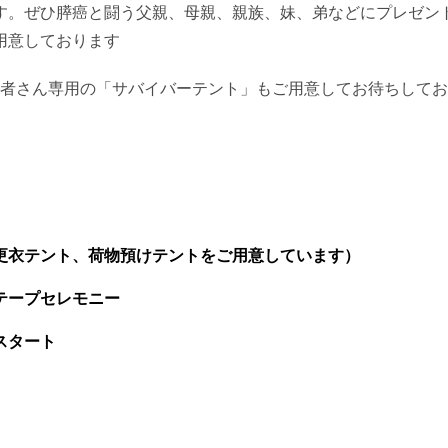
す。ぜひ膵癌と闘う父親、母親、親族、妹、弟などに
プレゼン
用意しております
者さん専用の「サバイバーテント」もご用意してお待ちしてお
テント、荷物預けテントをご用意しています）
テープセレモニー
スタート