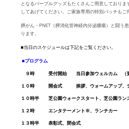
となるパープルグッズもたくさんご用意しておりま
してあげてください。
ご家族専用の特別バッチもご
膵がん・PNET（
膵消化管神経内分泌腫瘍）
と闘う患
ります。
■当日のスケジュールは下記をご覧ください。
■プログラム
９時 受付開始 当日参加ウェルカム （更衣
１０時 開会式 挨拶、
ウォームアップ、
１０時半 芝公園ウォークスタート、芝公園ラン
１２時 エンタテーメント
※
、ランチカー
１３時半 表彰式、閉会式