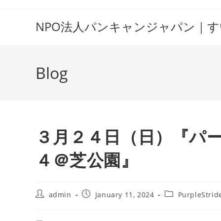
Skip
to
NPO法人パンキャンジャパン｜
content
Blog
３月２４日（日）『パ
４＠芝公園』
Post
Post
Post
admin
January 11, 2024
PurpleStrid
author:
published:
category: