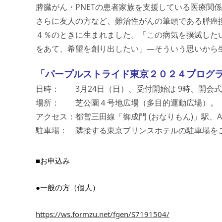
膵臓がん・PNETの患者家族を支援している医療関
さらに友人の方など、難治性がんの筆頭である膵癌
４％のときに生まれました。「この病気を撲滅した
をあて、希望を創り出したい」―そういう思いから
「パープルストライド東京２０２４プログ
日時： 3月24日（日）、受付開始は 9時、開会
場所： 芝公園４号地広場（多目的運動広場）。
アクセス：都営三田線「御成門 (おなりもん)」駅、
駐車場： 隣接する東京プリンスホテルの駐車場を
■お申込み
●一般の方（個人）
https://ws.formzu.net/fgen/S7191504/