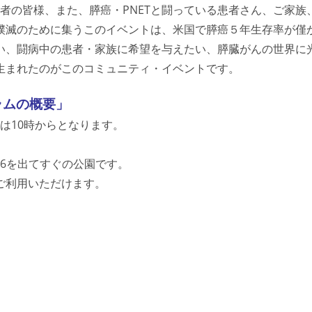
係者の皆様、また、膵癌・PNETと闘っている患者さん、ご家族
撲滅のために集う
このイベントは、米国で膵癌５年生存率が僅
い、闘病中の患者・家族に希望を与えたい、膵臓がんの世界に
生まれたのがこのコミュニティ・イベントです。
ラムの概要」
式は
10時からとなります
。
A6を出てすぐの公園です。
ご利用いただけます。