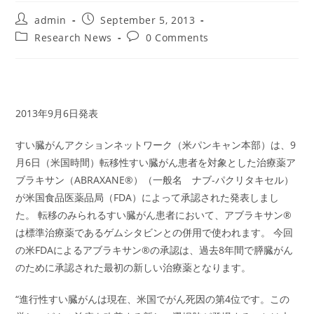
Post
Post
admin
September 5, 2013
author:
published:
Post
Post
Research News
0 Comments
category:
comments:
2013年9月6日発表
すい臓がんアクションネットワーク（米パンキャン本部）は、9
月6日（米国時間）転移性すい臓がん患者を対象とした治療薬ア
ブラキサン（ABRAXANE®）（一般名 ナブ-パクリタキセル）
が米国食品医薬品局（FDA）によって承認された発表しまし
た。 転移のみられるすい臓がん患者において、アブラキサン®
は標準治療薬であるゲムシタビンとの併用で使われます。 今回
の米FDAによるアブラキサン®の承認は、過去8年間で膵臓がん
のために承認された最初の新しい治療薬となります。
“進行性すい臓がんは現在、米国でがん死因の第4位です。この