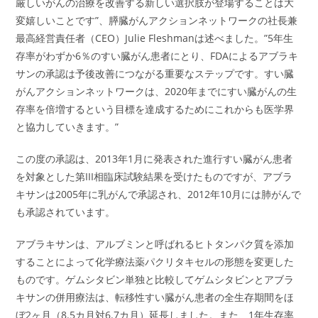
厳しいがんの治療を改善する新しい選択肢が登場することは大
変嬉しいことです”、膵臓がんアクションネットワークの社長兼
最高経営責任者（CEO）Julie Fleshmanは述べました。”5年生
存率がわずか6％のすい臓がん患者にとり、FDAによるアブラキ
サンの承認は予後改善につながる重要なステップです。すい臓
がんアクションネットワークは、2020年までにすい臓がんの生
存率を倍増するという目標を達成するためにこれからも医学界
と協力していきます。”
この度の承認は、2013年1月に発表された進行すい臓がん患者
を対象とした第III相臨床試験結果を受けたものですが、アブラ
キサンは2005年に乳がんで承認され、2012年10月には肺がんで
も承認されています。
アブラキサンは、アルブミンと呼ばれるヒトタンパク質を添加
することによって化学療法薬パクリタキセルの形態を変更した
ものです。ゲムシタビン単独と比較してゲムシタビンとアブラ
キサンの併用療法は、転移性すい臓がん患者の全生存期間をほ
ぼ2ヶ月（8.5カ月対6.7カ月）延長しました。また、1年生存率