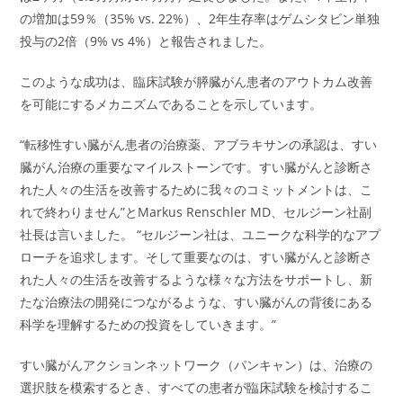
の増加は59％（35% vs. 22%）、2年生存率はゲムシタビン単独
投与の2倍（9% vs 4%）と報告されました。
このような成功は、臨床試験が膵臓がん患者のアウトカム改善
を可能にするメカニズムであることを示しています。
“転移性すい臓がん患者の治療薬、アブラキサンの承認は、すい
臓がん治療の重要なマイルストーンです。すい臓がんと診断さ
れた人々の生活を改善するために我々のコミットメントは、こ
れで終わりません”とMarkus Renschler MD、セルジーン社副
社長は言いました。 “セルジーン社は、ユニークな科学的なアプ
ローチを追求します。そして重要なのは、すい臓がんと診断さ
れた人々の生活を改善するような様々な方法をサポートし、新
たな治療法の開発につながるような、すい臓がんの背後にある
科学を理解するための投資をしていきます。”
すい臓がんアクションネットワーク（パンキャン）は、治療の
選択肢を模索するとき、すべての患者が臨床試験を検討するこ