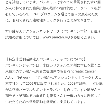
とを奨励しています。パンキャンはすべての承認されたすい臓
がんに特化された臨床試験の最新の包括的なデータベースを所
有しているので、PALSプログラムを通じて個々の患者のため
に、個別化された適格性チェックを行うことができます。
すい臓がんアクションネットワーク（パンキャン本部）と臨床
試験の詳細については、
www.pancan.org
を参照ください。
【特定非営利活動法人パンキャンジャパンについて】
パンキャンジャパンは、米国カリフォルニア州に本社を置く全
米最大のすい臓がん患者支援団体であるPancreatic Cancer
Action Network （すい臓がんアクションネットワーク）の日
本支社として2006年に設立されました。2009年以来、「すい臓
がん啓発パープルリボンキャラバン」を通して、すい臓がん早
期発見・早期治療の重要性を患者さんや一般の方々に理解して
いただくための啓発活動を継続的に支援しています。