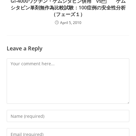
GI-4000ワクチン・ゲムシタビン併用 vs ゲム
シタビン単剤無作為比較試験：100症例の安全性分析
（フェーズ１）
April 5, 2010
Leave a Reply
Comment
Enter
your
name
Enter