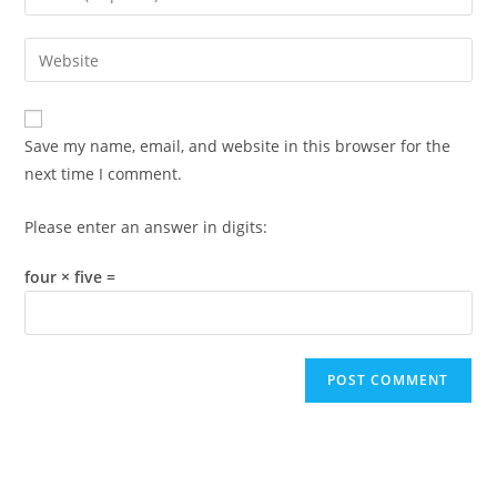
or
your
username
email
Enter
to
address
your
comment
to
website
comment
URL
Save my name, email, and website in this browser for the
(optional)
next time I comment.
Please enter an answer in digits:
four × five =