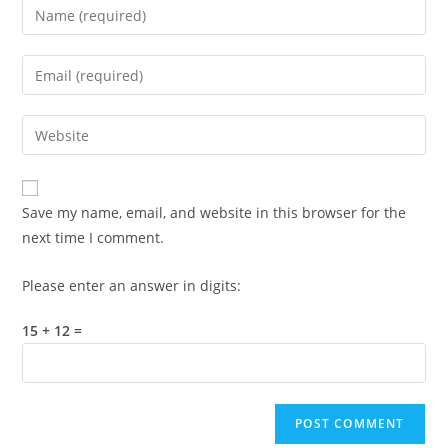
Enter
your
name
Enter
or
your
username
email
Enter
to
address
your
comment
to
website
comment
URL
Save my name, email, and website in this browser for the
(optional)
next time I comment.
Please enter an answer in digits:
15 + 12 =