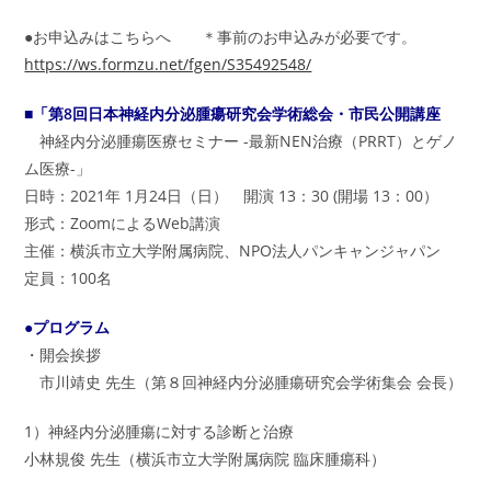
●お申込みはこちらへ ＊事前のお申込みが必要です。
https://ws.formzu.net/fgen/S35492548/
■「第8回日本神経内分泌腫瘍研究会学術総会・市民公開講座
神経内分泌腫瘍医療セミナー -最新NEN治療（PRRT）とゲノ
ム医療-」
日時：2021年 1月24日（日） 開演 13：30 (開場 13：00）
形式：ZoomによるWeb講演
主催：横浜市立大学附属病院、NPO法人パンキャンジャパン
定員：100名
●プログラム
・開会挨拶
市川靖史 先生（第８回神経内分泌腫瘍研究会学術集会 会長）
1）神経内分泌腫瘍に対する診断と治療
小林規俊 先生（横浜市立大学附属病院 臨床腫瘍科）