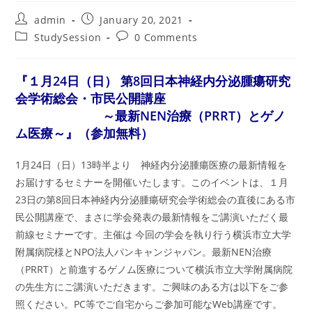
Post
Post
admin
January 20, 2021
author:
published:
Post
Post
StudySession
0 Comments
category:
comments:
『１月24日（日） 第8回日本神経内分泌腫瘍研究
会学術総会・市民公開講座
～最新NEN治療（PRRT）とゲノ
ム医療～』（参加無料）
1月24日（日）13時半より 神経内分泌腫瘍医療の最新情報を
お届けするセミナーを開催いたします。このイベントは、１月
23日の第8回日本神経内分泌腫瘍研究会学術総会の直後にある市
民公開講座で、まさに学会発表の最新情報をご講演いただく最
前線セミナーです。主催は 今回の学会を執り行う横浜市立大学
附属病院様とNPO法人パンキャンジャパン。最新NEN治療
（PRRT）と前進するゲノム医療について横浜市立大学附属病院
の先生方にご講演いただきます。ご興味のある方は以下をご参
照ください。PC等でご自宅からご参加可能なWeb講座です。