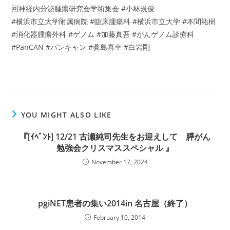
回神経内分泌腫瘍研究会学術集会 #小林規俊
#横浜市立大学附属病院 #臨床腫瘍科 #横浜市立大学 #本間祐樹
#消化器腫瘍外科 #ゲノム #加藤真吾 #がんゲノム診療科
#PanCAN #パンキャン #眞島喜幸 #白岩剛
YOU MIGHT ALSO LIKE
『[ｲﾍﾞﾝﾄ] 12/21 古瀬純司先生をお迎えして 膵がん
勉強会クリスマススペシャル 』
November 17, 2024
pgiNET患者の集い2014in 名古屋（終了）
February 10, 2014