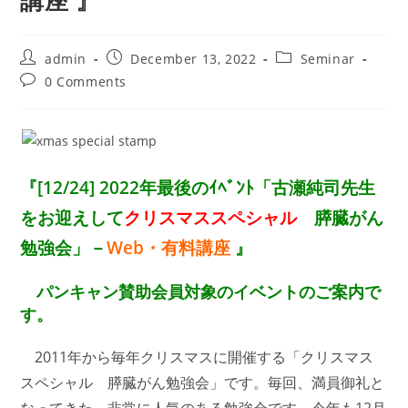
講座 』
Post
Post
Post
admin
December 13, 2022
Seminar
author:
published:
category:
Post
0 Comments
comments:
『[12/24] 2022年最後のｲﾍﾞﾝﾄ「古瀬純司先生
をお迎えして
クリスマススペシャル
膵臓がん
勉強会」－
Web・有料講座
』
パンキャン賛助会員対象のイベントのご案内で
す。
2011年から毎年クリスマスに開催する「クリスマス
スペシャル 膵臓がん勉強会」です。毎回、満員御礼と