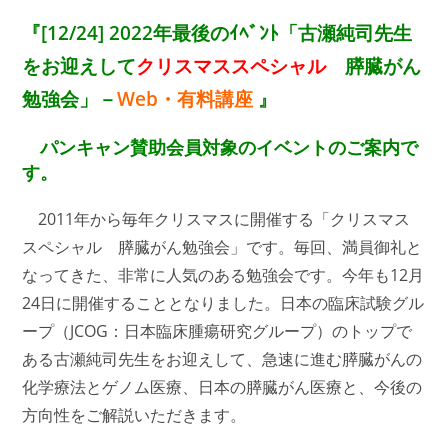
『[12/24] 2022年最後のｲﾍﾞﾝﾄ「古瀬純司先生
をお迎えして
クリスマススペシャル
膵臓がん
勉強会」－
Web・有料講座
』
パンキャン賛助会員対象のイベントのご案内で
す。
2011年から毎年クリスマスに開催する「クリスマス
スペシャル 膵臓がん勉強会」です。毎回、満員御礼と
なってきた、非常に人気のある勉強会です。今年も12月
24日に開催することとなりました。日本の臨床試験グル
ープ（JCOG：日本臨床腫瘍研究グループ）のトップで
ある古瀬純司先生をお迎えして、急速に進む膵臓がんの
化学療法とゲノム医療、日本の膵臓がん医療と、今後の
方向性をご解説いただきます。