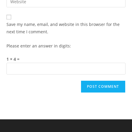
to
address
your
comment
to
website
comment
URL
Save my name, email, and website in this browser for the
(optional)
next time I comment.
Please enter an answer in digits:
1 × 4 =