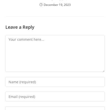
December 19, 2023
Leave a Reply
Comment
Enter
your
name
Enter
or
your
username
email
Enter