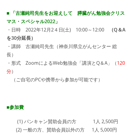
■ 「古瀬純司先生をお迎えして 膵臓がん勉強会クリス
マス・スペシャル2022」
・日時 2022年12月2４日(土) 10:00～12:00
（Q＆A
を30分延長）
・講師 古瀬純司先生（神奈川県立がんセンター 総
長）
・形式 ZoomによるWeb勉強会「講演とQ＆A」（
120
分
）
（ご自宅のPCや携帯から参加が可能です）
■参加費
(1)
パンキャン賛助会員の方 1人 2,500円
(2)
一般の方、賛助会員以外の方 1人 5,000円