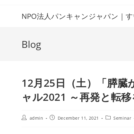
Skip
to
NPO法人パンキャンジャパン｜
content
Blog
12月25日（土）「膵
ャル2021 ～再発と転
Post
Post
Post
admin
December 11, 2021
Seminar
author:
published:
category: