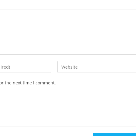
Enter
your
website
or the next time I comment.
URL
(optional)