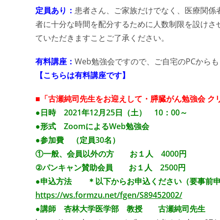
定員あり：
患者さん、ご家族だけでなく、医療関係
者に十分な時間を配分するために人数制限を設けさ
ていただきますことご了承ください。
有料講座：
Web勉強会ですので、ご自宅のPCから
【こちらは有料講座です】
■「古瀬純司先生をお迎えして・膵臓がん勉強会 クリ
●日時 2021年12月25日（土） 10：00～
●形式 ZoomによるWeb勉強会
●参加費 （定員30名）
①一般、会員以外の方 お１人 400
②パンキャン賛助会員 お１人 2500円
●申込方法 ＊以下からお申込ください（要事前
https://ws.formzu.net/fgen/S89452002/
●講師 杏林大学医学部 教授 古瀬純司先生