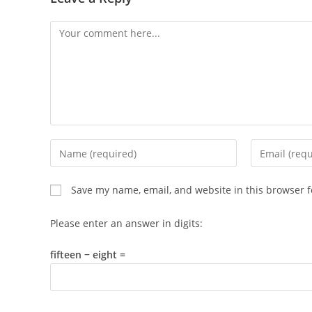
Comment
Enter
Enter
your
your
name
email
Save my name, email, and website in this browser f
or
address
username
to
Please enter an answer in digits:
to
comment
comment
fifteen − eight =