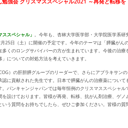
ん勉強会 クリスマススペシャル2021 ～再発と転移を
マススペシャル」
。今年も、杏林大学医学部・大学院医学系研
12月25日（土）に開催の予定です。今年のテーマは「膵臓がん
在多くのロングサバイバーの方が生まれています。今後の治療
移」についての対処方法を考えていきます。
COG）の肝胆膵グループのリーダーで、さらにアブラキサンの
承認に貢献された先生です。日本で膵臓がんの治療薬について
す。パンキャンジャパンでは毎年恒例のクリスマススペシャル
間を設けております。皆様が再発、転移、抗がん剤治療、ゲノ
という質問をお持ちでしたら、ぜひご参加ください。皆様の質