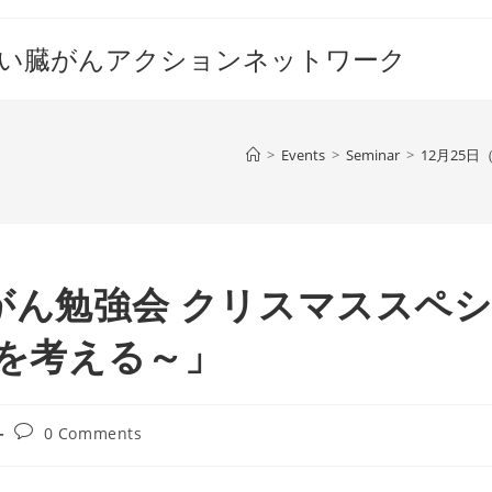
すい臓がんアクションネットワーク
>
Events
>
Seminar
>
12月25
臓がん勉強会 クリスマススペ
移を考える～」
Post
0 Comments
comments: