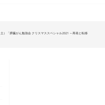
日（土）「膵臓がん勉強会 クリスマススペシャル2021 ～再発と転移を考える～
シ