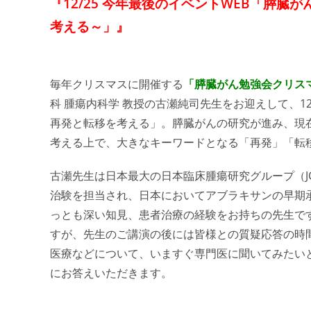
『12/25 今年最後のイベントWEB「膵臓が
考える～」』
毎年クリスマスに開催する
「膵臓がん勉強会クリス
科 腫瘍内科学 教授の古瀬純司先生をお迎えして、
再発と転移を考える」。膵臓がんの研究が進み、現
考える上で、大きなキーワードとなる「再発」「転
古瀬先生は日本最大の日本臨床腫瘍研究グループ（J
治験を担当され、日本においてアブラキサンの早期
っとも深い知見、患者治療の経験をお持ちの先生で
すが、先生のご講演の後には皆様との質疑応答の時
医療などについて、いますぐ専門医に聞いてみたい
にお答えいただきます。