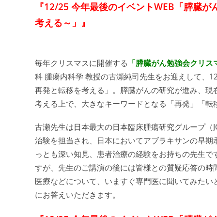
『12/25 今年最後のイベントWEB「膵臓が
考える～」』
毎年クリスマスに開催する
「膵臓がん勉強会クリス
科 腫瘍内科学 教授の古瀬純司先生をお迎えして、
再発と転移を考える」。膵臓がんの研究が進み、現
考える上で、大きなキーワードとなる「再発」「転
古瀬先生は日本最大の日本臨床腫瘍研究グループ（J
治験を担当され、日本においてアブラキサンの早期
っとも深い知見、患者治療の経験をお持ちの先生で
すが、先生のご講演の後には皆様との質疑応答の時
医療などについて、いますぐ専門医に聞いてみたい
にお答えいただきます。