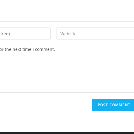
Enter
your
website
or the next time I comment.
URL
(optional)