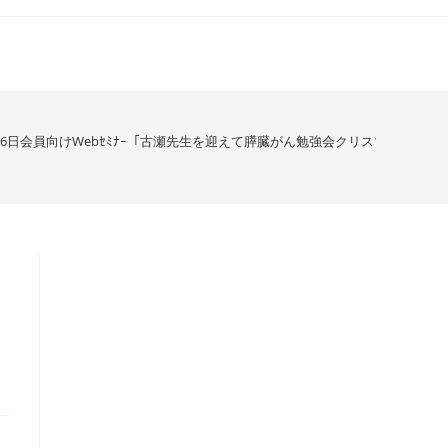
月26日会員向けWebｾﾐﾅｰ「古瀬先生を迎えて膵臓がん勉強会クリスマススペ