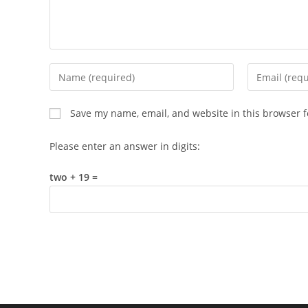
Enter
Enter
your
your
name
email
Save my name, email, and website in this browser f
or
address
username
to
Please enter an answer in digits:
to
comment
comment
two + 19 =