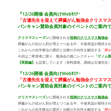
author:
published:
category:
『
12/26開催
会員向けWebｾﾐﾅｰ
「古瀬先生を迎えて膵臓がん勉強会クリスマ
パンキャン賛助会員対象のイベントのご案内
クリスマスシーズン
に開催される
恒例のクリスマス勉強会
膵臓がんの抗がん剤が増えつつある中、今後承認が期待さ
これからの化学療法の選択と治療の方向性を解説する
「膵
今回はご希望者に限り、勉強会の後にレクチャー
「ゲノム
【実践編】
も設置しています（有料講座。講師は古瀬先生
『
12/26開催
会員向けWebｾﾐﾅｰ
「古瀬先生を迎えて膵臓がん勉強会クリスマ
パンキャン賛助会員対象のイベントのご案内
クリスマスシーズン
に開催される
恒例のクリスマス勉強会
膵臓がんの抗がん剤が増えつつある中、今後承認が期待さ
これからの化学療法の選択と治療の方向性を解説する
「膵