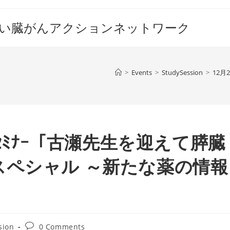
すい臓がんアクションネットワーク
>
Events
>
StudySession
>
12
bｾﾐﾅｰ「古瀬先生を迎えて膵臓
スペシャル ～新たな薬の情報
Post
sion
0 Comments