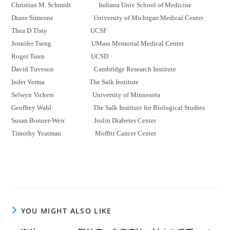
Christian M. Schmidt Indiana
Univ
School of Medicine
Diane
Simeone
University of Michigan Medical Center
Thea
D
Tlsty
UCSF
Jennifer Tseng
UMass
Memorial Medical Center
Roger
Tsien
UCSD
David
Tuveson
Cambridge Research Institute
Inder
Verma
The Salk Institute
Selwyn Vickers University of Minnesota
Geoffrey Wahl The Salk Institute for Biological Studies
Susan Bonner-Weir
Joslin
Diabetes Center
Timothy
Yeatman
Moffitt Cancer Center
YOU MIGHT ALSO LIKE