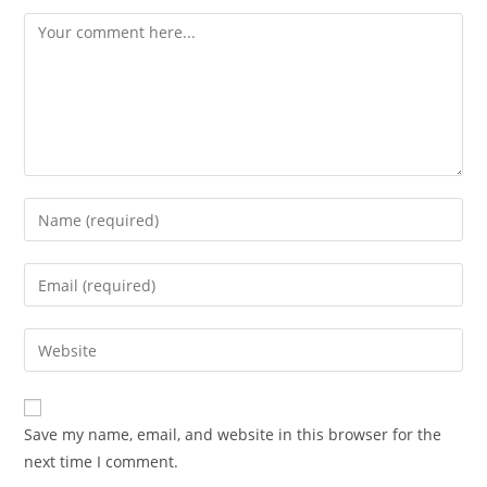
Comment
Enter
your
name
Enter
or
your
username
email
Enter
to
address
your
comment
to
website
comment
URL
Save my name, email, and website in this browser for the
(optional)
next time I comment.