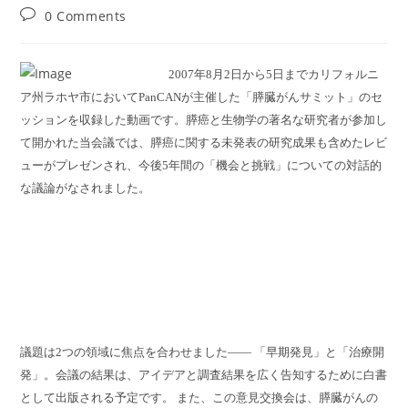
author:
published:
category:
Post
0 Comments
comments:
2007年8月2日から5日までカリフォルニ
ア州ラホヤ市においてPanCANが主催した「膵臓がんサミット」のセ
ッションを収録した動画です。膵癌と生物学の著名な研究者が参加し
て開かれた当会議では、膵癌に関する未発表の研究成果も含めたレビ
ューがプレゼンされ、今後5年間の「機会と挑戦」についての対話的
な議論がなされました。
議題は2つの領域に焦点を合わせました―― 「早期発見」と「治療開
発」。会議の結果は、アイデアと調査結果を広く告知するために白書
として出版される予定です。 また、この意見交換会は、膵臓がんの