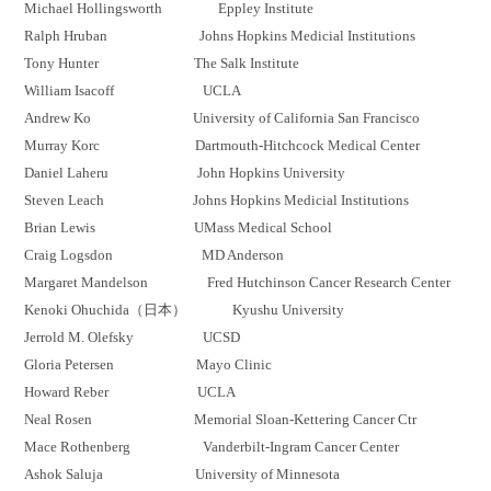
Michael Hollingsworth
Eppley
Institute
Ralph
Hruban
Johns Hopkins
Medicial
Institutions
Tony Hunter The Salk Institute
William
Isacoff
UCLA
Andrew
Ko
University of California San Francisco
Murray
Korc
Dartmouth-Hitchcock Medical Center
Daniel
Laheru
John Hopkins University
Steven Leach Johns Hopkins
Medicial
Institutions
Brian Lewis
UMass
Medical School
Craig Logsdon MD Anderson
Margaret
Mandelson
Fred Hutchinson Cancer Research Center
Kenoki
Ohuchida
（日本） Kyushu University
Jerrold M.
Olefsky
UCSD
Gloria Petersen Mayo Clinic
Howard
Reber
UCLA
Neal Rosen Memorial Sloan-Kettering Cancer
Ctr
Mace Rothenberg Vanderbilt-Ingram Cancer Center
Ashok
Saluja
University of Minnesota