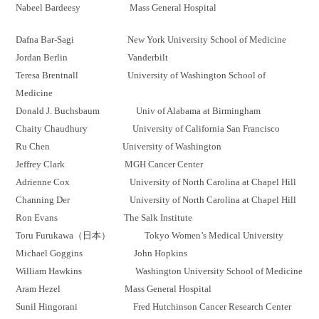
Nabeel
Bardeesy
Mass
General
Hospital
Dafna
Bar-
Sagi
New York University School of Medicine
Jordan Berlin Vanderbilt
Teresa
Brentnall
University of Washington School of
Medicine
Donald J.
Buchsbaum
Univ
of Alabama at Birmingham
Chaity
Chaudhury
University of California San Francisco
Ru
Chen University of Washington
Jeffrey Clark MGH Cancer Center
Adrienne Cox University of North Carolina at Chapel Hill
Channing
Der
University of North Carolina at Chapel Hill
Ron Evans The Salk Institute
Toru Furukawa（日本） Tokyo Women’s Medical University
Michael
Goggins
John Hopkins
William Hawkins Washington University School of Medicine
Aram
Hezel
Mass General Hospital
Sunil
Hingorani
Fred Hutchinson Cancer Research Center