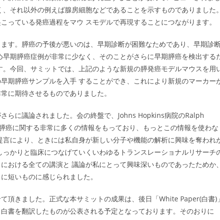
く、それ以外の例えば腺房細胞などであることを示すものでありました
こっている発癌過程をマウ スモデルで再現することにつながります。
ります。膵癌の予後が悪いのは、早期診断が困難なためであり、早期診
め早期膵癌症例が非常に少なく、そのことがさらに早期膵癌を検出する
す。今回、サミットでは、上記のような新規の膵発癌モデルマウスを用
早期膵癌サンプルを入手 することができ、これにより新規のマーカー
非常に期待させるものでありました。
議論されました。会の終盤で、Johns Hopkins病院のRalph
は、膵癌に関する非常に多くの情報をもっており、もっとこの情報を使わな
提言により、ときには私自身が新しい分子や機能の解析に興味を奪われ
しっかりと臨床につなげていくいわゆるトランスレーショナルリサーチ
における全ての講演と 議論が私にとって興味深いものであったためか
常に短いものに感じられました。
きました。正式な本サミットの成果は、後日「White Paper(白書)
、白書を翻訳したものが公表される予定となっております。そのおりに