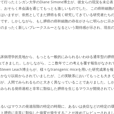
ったミシガン大学のDiane Simone博士が、彼女らの現況を未公表
、おそらく本会議を通じてもっとも激しいものでした。 この癌幹細胞
てはいますが、依然としてまだ膵癌を長く研究してきている研究者たち
うです。しかしながら、もし膵癌の癌幹細胞の存在がさらに明らかに示
療のまったく新しいブレークスルーとなるという期待感が示され、現在
臨床病理学的見地から、もっとも一般的にみられるいわゆる通常型の膵
れてきました。しかしながら、ここ数年でこの考えを覆す報告がなされ
even Leach博士らが、様々なtransgenic miceを用いた研究成果を報
かなり以前からされていましたが、この実験系においてもっとも大き 
態が、人間でみられるものと大きく異なっていることでありました。し
でみられる発癌過程と非常に類似した膵癌を生じるマウスが開発されて
あるいはマウスの発達段階の特定の時期に、あるいは炎症などの特定の
ヒト膵癌に非常に類似した病変が発生することが改めてレビューされま