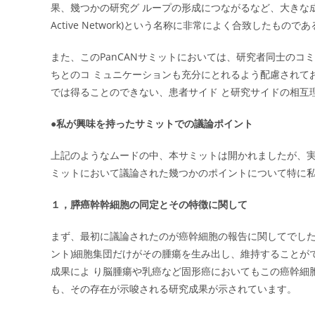
果、幾つかの研究グ ループの形成につながるなど、大きな成果が生ま
Active Network)という名称に非常によく合致したもの
また、このPanCANサミットにおいては、研究者同士のコ
ちとのコ ミュニケーションも充分にとれるよう配慮されて
では得ることのできない、患者サイド と研究サイドの相互
●私が興味を持ったサミットでの議論ポイント
上記のようなムードの中、本サミットは開かれましたが、
ミットにおいて議論された幾つかのポイントについて特に
１，膵癌幹幹細胞の同定とその特徴に関して
まず、最初に議論されたのが癌幹細胞の報告に関してでした
ント)細胞集団だけがその腫瘍を生み出し、維持することが
成果によ り脳腫瘍や乳癌など固形癌においてもこの癌幹細
も、その存在が示唆される研究成果が示されています。