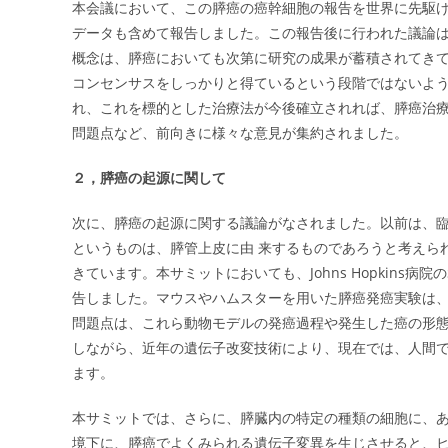
本会議において、この膵癌の癌幹細胞の報告を世界に先駆けて行
データも含めて報告しました。この報告後に行われた議論は
概念は、膵癌においても次第に研究の成果が蓄積されてき
コンセンサスをしっかりと得ているという段階ではないよ
れ、これを標的とした治療法が今後確立されれば、膵癌治
問題点など、前向きに様々な意見が集約されました。
２，膵癌の起源に関して
次に、膵癌の起源に関する議論がなされました。以前は、
というものは、膵管上皮に由 来するものであろうと考えら
きています。本サミットにおいても、Johns Hopkins病院のSt
告しました。マウスやハムスターを用いた膵癌発癌実験は、
問題点は、これら動物モデルの発癌過程や発生した癌の形
しながら、近年の遺伝子改変技術により、現在では、人間
ます。
本サミットでは、さらに、膵臓内の特定の種類の細胞に、
境下に、膵癌でよくみられる遺伝子変異を生じさせると、