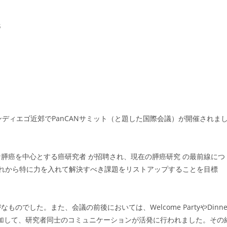
氏
ディエゴ近郊でPanCANサミット（と題した国際会議）が開催されま
膵癌を中心とする癌研究者 が招聘され、現在の膵癌研究 の最前線につ
これから特に力を入れて解決すべき課題をリストアップすることを目標
でした。また、会議の前後においては、Welcome PartyやDinne
参加して、研究者同士のコミュニケーションが活発に行われました。その