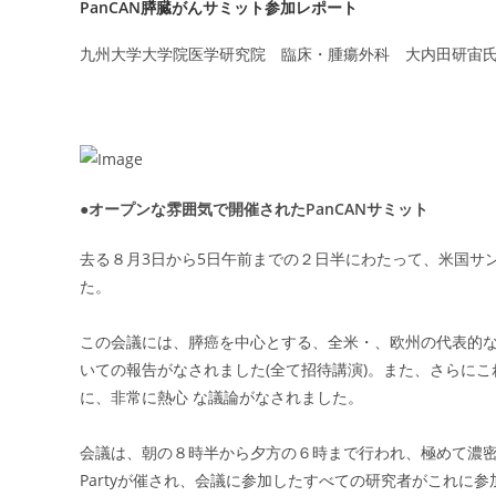
PanCAN膵臓がんサミット参加レポート
九州大学大学院医学研究院 臨床・腫瘍外科 大内田研宙
●オープンな雰囲気で開催されたPanCANサミット
去る８月3日から5日午前までの２日半にわたって、米国サン
た。
この会議には、膵癌を中心とする、全米・、欧州の代表的な
いての報告がなされました(全て招待講演)。また、さらに
に、非常に熱心 な議論がなされました。
会議は、朝の８時半から夕方の６時まで行われ、極めて濃密なもの
Partyが催され、会議に参加したすべての研究者がこれに