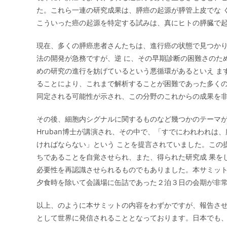
た。これら一連の研究成果は、膵癌の起源が膵管上皮でな 
こういった癌の起源を特定する試みは、真にヒトの膵臓で起
現在、多くの膵癌患者さんたちは、進行癌の状態で見つか
法の開発が急務ですが、逆 に、その早期診断の困難さのた
めの研究の進行を妨げているという悪循環があるといえ ま
ることにより、これまで解析することが困難であった多くの
同定される可能性が示され、この分野のこれからの成果を
その後、細胞内シグナルに関するものなど幾つかのテーマがさらに
Hruban博士が講演され、その中で、「すでにわれわれ
ければならない」という ことを提言されていました。この
ちであることを自覚させられ、また、得られた研究成 果を
必要性を再認識させられるものでもありました。本サミット
夕食時を除いて会議場に缶詰であった２泊３日の会期が非
以上、のように本サミットの内容をわずかですが、報告させて頂
として世界に発信されることとなっております。日本でも