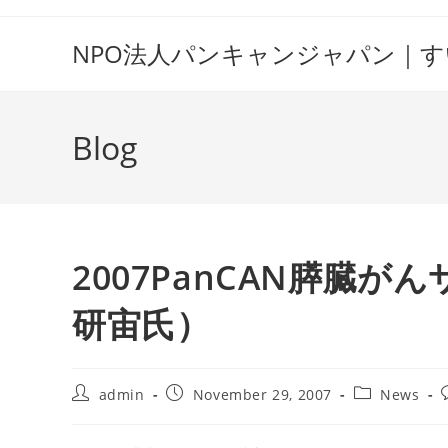
Skip
to
NPO法人パンキャンジャパン｜
content
Blog
2007PanCAN膵臓
研宙氏）
Post
Post
Post
P
admin
November 29, 2007
News
author:
published:
category: