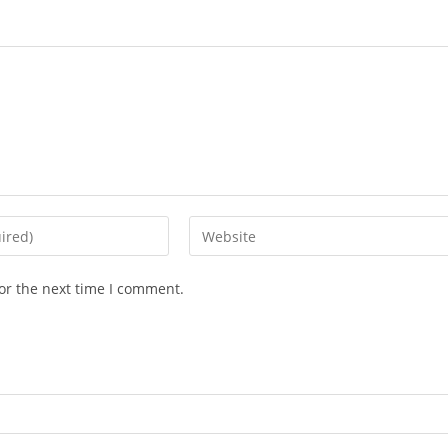
Enter
your
website
or the next time I comment.
URL
(optional)