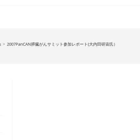
s
>
2007PanCAN膵臓がんサミット参加レポート(大内田研宙氏）
田