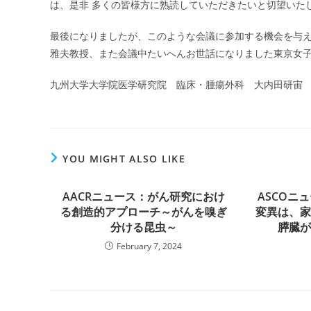
は、是非 多くの皆様方に熟読していただきたいと切望いた
最後になりましたが、このような会議に参加する機会を与えてく
雅夫教授、また会議中たいへんお世話になりました東京女子
九州大学大学院医学研究院 臨床・腫瘍外科 大内田研宙
YOU MIGHT ALSO LIKE
AACRニュース：がん研究におけ
ASCOニ
る創造的アプローチ～がんを嗅ぎ
変異は、
分ける昆虫～
膵臓
February 7, 2024