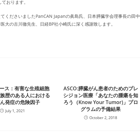
しております。
ださいましたPanCAN Japanの眞島氏、日本膵臓学会理事長の田中
医大の古川徹先生、日経BP社小崎氏に深く感謝致します。
ュース：有害な生殖細胞
ASCO:膵臓がん患者のためのプレ
家族歴のある人における
シジョン医療「あなたの腫瘍を知
がん発症の危険因子
ろう（Know Your Tumor)」プロ
グラムの予備結果
July 1, 2021
October 2, 2018