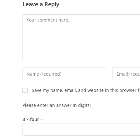
Leave a Reply
Comment
Enter
Enter
your
your
name
email
Save my name, email, and website in this browser f
or
address
username
to
Please enter an answer in digits:
to
comment
comment
3 × four =