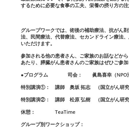
するために必要な食事の工夫、栄養の摂り方の注
グループワークでは、術後の補助療法、抗がん剤
法、民間療法、代替療法、セカンドライン療法、
いただけます。
参加される他の患者さん、ご家族のお話などから
あたり、膵臓がん患者さんのご家族はぜひご参加
●プログラム 司会： 眞島喜幸（NPO法
特別講演①： 講師 奥坂 拓志 （国立がん研
特別講演②： 講師 松原 弘樹 （国立がん研
休憩： TeaTime
グループ別ワークショップ：