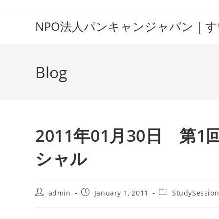
Skip
to
NPO法人パンキャンジャパン｜
content
Blog
2011年01月30日 
シャル
Post
Post
Post
admin
January 1, 2011
StudySessio
author:
published:
category: