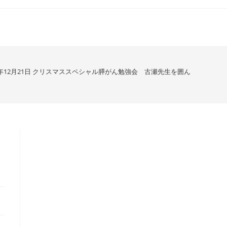
13年12月21日 クリスマススペシャル膵がん勉強会 古瀬先生を囲んで