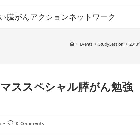
すい臓がんアクションネットワーク
>
Events
>
StudySession
>
20
クリスマススペシャル膵がん勉強
Post
n
0 Comments
comments: