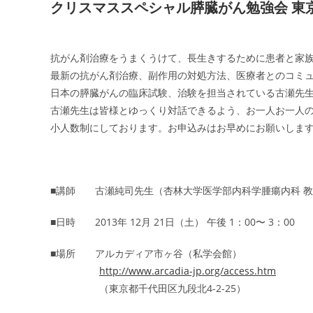
クリスマススペシャル膵臓がん勉強会 東
抗がん剤治療をうまくうけて、長生きするために患者と家
最新の抗がん剤治療、副作用の対処方法、医療者とのコミ
日本の膵臓がんの臨床試験、治験を担当されている古瀬先
古瀬先生は皆様とゆっくり対話できるよう、お一人お一人
小人数制にしております。お申込みはお早めにお願いしま
■講師 古瀬純司先生（杏林大学医学部内科学腫瘍内科 
■日時 2013年 12月 21日（土） 午後 1：00〜 3：00
■場所 アルカディア市ヶ谷（私学会館）
http://www.arcadia-jp.org/access.htm
（東京都千代田区九段北4-2-25）