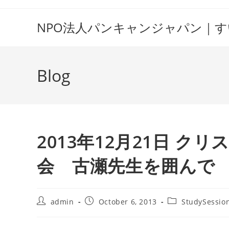
Skip
to
NPO法人パンキャンジャパン｜
content
Blog
2013年12月21日 
会 古瀬先生を囲んで
Post
Post
Post
admin
October 6, 2013
StudySessio
author:
published:
category: