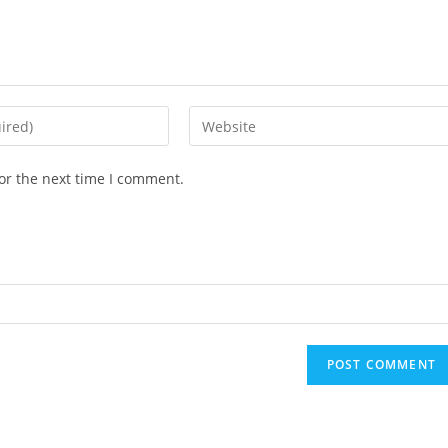
Enter
your
website
or the next time I comment.
URL
(optional)