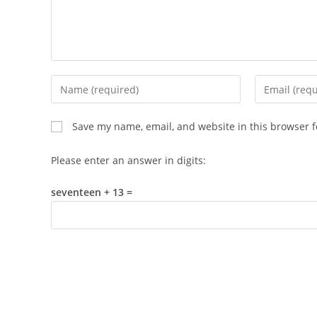
Enter
Enter
your
your
name
email
Save my name, email, and website in this browser f
or
address
username
to
Please enter an answer in digits:
to
comment
comment
seventeen + 13 =