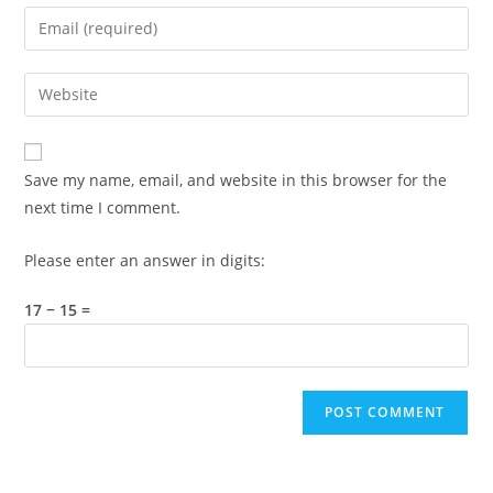
name
Enter
or
your
username
email
Enter
to
address
your
comment
to
website
comment
URL
Save my name, email, and website in this browser for the
(optional)
next time I comment.
Please enter an answer in digits:
17 − 15 =