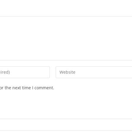
Enter
your
website
or the next time I comment.
URL
(optional)