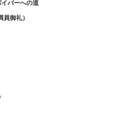
バイバーへの道
 (満員御礼）
0