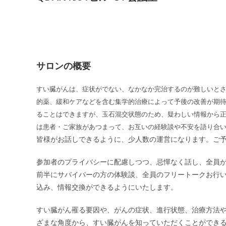
サロンの概要
すい臓がんは、症状がでない、なかなか完治するのが難しいと
的薬、緩和ケアなどを含む集学的治療によって予後の改善が期
ることはできますが、玉石混交状態のため、疑わしい情報から
は患者・ご家族があつまって、お互いの経験談や不安を語り合
皆様がお話しできるように、少人数の運営になります。ご
参加者のプライバシーに配慮しつつ、忌憚なく話し、全員
前半にサバイバーの方の体験談、全員のフリートークお行
込み、情報交換ができるようにいたします。
すい臓がん罹る要因や、がんの症状、進行状態、治療方法や
ざまな角度から、すい臓がんを知っていただくことができ