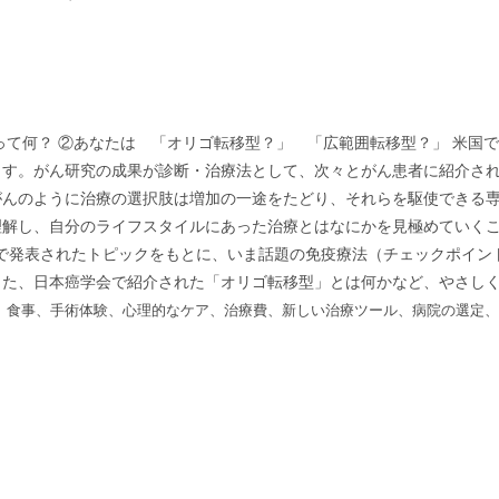
って何？ ②あなたは 「オリゴ転移型？」 「広範囲転移型？」 米国で
ます。がん研究の成果が診断・治療法として、次々とがん患者に紹介さ
がんのように治療の選択肢は増加の一途をたどり、それらを駆使できる
理解し、自分のライフスタイルにあった治療とはなにかを見極めていく
会で発表されたトピックをもとに、いま話題の免疫療法（チェックポイン
また、日本癌学会で紹介された「オリゴ転移型」とは何かなど、やさし
、食事、手術体験、心理的なケア、治療費、新しい治療ツール、病院の選定、