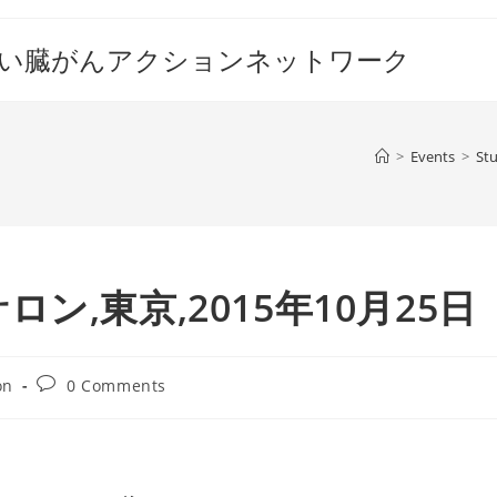
すい臓がんアクションネットワーク
>
Events
>
St
,東京,2015年10月25日
Post
on
0 Comments
comments: