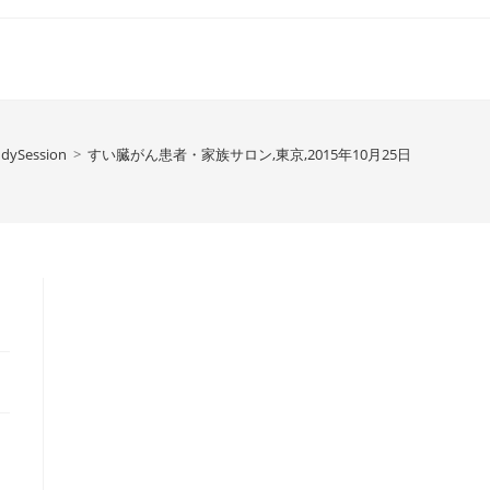
udySession
>
すい臓がん患者・家族サロン,東京,2015年10月25日