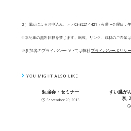
２）電話によるお申込み。＞＞
03-3221-1421
（火曜〜金曜日：午
※本記事の無断転載を禁じます。転載、リンク、取材のご希望
※参加者のプライバシーついては弊社
プライバシーポリシ
YOU MIGHT ALSO LIKE
勉強会・セミナー
すい臓がん
京, 
September 20, 2013