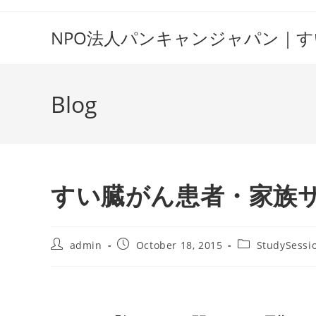
Skip
to
NPO法人パンキャンジャパン｜
content
Blog
すい臓がん患者・家族サロン
Post
Post
Post
admin
October 18, 2015
StudySessi
author:
published:
category: