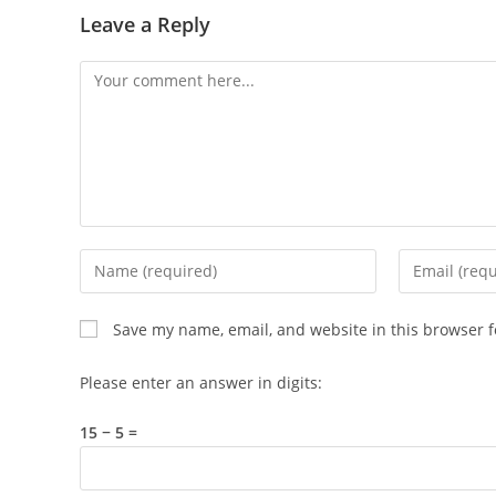
Leave a Reply
Comment
Enter
Enter
your
your
name
email
Save my name, email, and website in this browser f
or
address
username
to
Please enter an answer in digits:
to
comment
comment
15 − 5 =