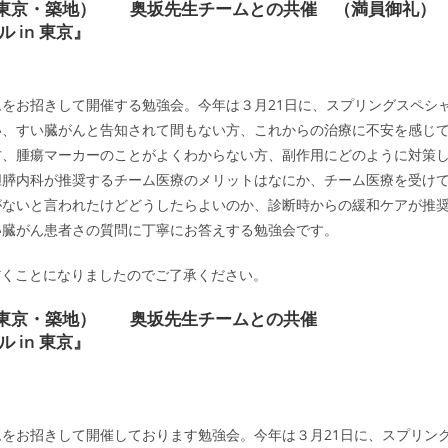
（東京・築地） 奥坂先生チームとの共催 （満員御礼）
in 東京』
をお招きして開催する勉強会。今年は３月21日に、スプリングスペシ
い、すい臓がんと告知されて間もない方、これからの治療に不安を感じ
方、腫瘍マーカーのことがよくわからない方、副作用にどのように対策
胆膵内科が推奨するチーム医療のメリットはなにか、チーム医療を受け
がないと言われたけどどうしたらよいのか、診断時からの緩和ケアが推
い臓がん患者さの質問に丁寧にお答えする勉強会です。
だくことになりましたのでご了承ください。
（東京・築地） 奥坂先生チームとの共催
in 東京』
をお招きして開催しております勉強会。今年は３月21日に、スプリン