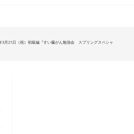
18年3月21日（祝）初級編『すい臓がん勉強会 スプリングスペシャル in 東京