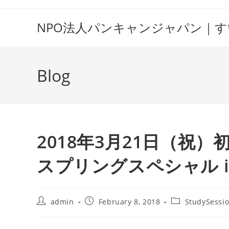
Skip
to
NPO法人パンキャンジャパン｜
content
Blog
2018年3月21日（
スプリングスペシャル i
Post
Post
Post
admin
February 8, 2018
StudySessi
author:
published:
category: