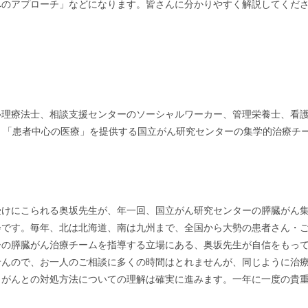
へのアプローチ」などになります。皆さんに分かりやすく解説してくだ
心理療法士、相談支援センターのソーシャルワーカー、管理栄養士、看
。「患者中心の医療」を提供する国立がん研究センターの集学的治療チ
受けにこられる奥坂先生が、年一回、国立がん研究センターの膵臓がん
会です。毎年、北は北海道、南は九州まで、全国から大勢の患者さん・
ーの膵臓がん治療チームを指導する立場にある、奥坂先生が自信をもっ
せんので、お一人のご相談に多くの時間はとれませんが、同じように治
、がんとの対処方法についての理解は確実に進みます。一年に一度の貴