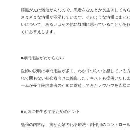
膵臓がんは難治がんなので、患者をなんとか長生きしても
さまざまな情報が氾濫しています。そのような情報にまどわ
いについて、あるいはその他に疑問に思っていることがあ
くにお答えします。
■専門用語がわからない
医師の説明は専門用語が多く、わかりづらいと感じている
れて間もない初心者向けに編集したテキストも提供いたし
ームが長年院内患者のために蓄積してきたノウハウを皆様
■元気に長生きするためのヒント
勉強の内容は、抗がん剤の化学療法・副作用のコントロー