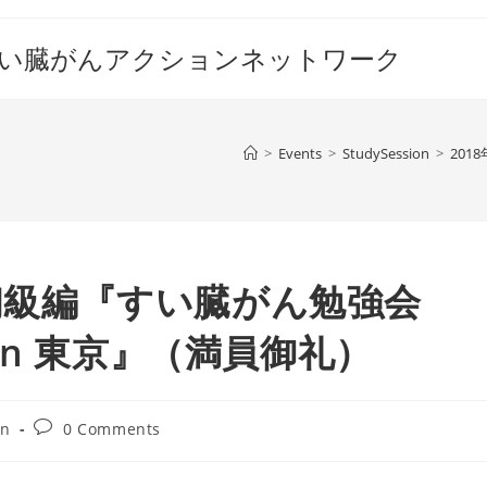
すい臓がんアクションネットワーク
>
Events
>
StudySession
>
20
祝）初級編『すい臓がん勉強会
n 東京』（満員御礼）
Post
on
0 Comments
comments: