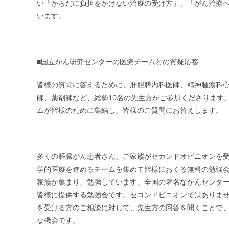
い「からだに負担をかけない治療の受け方」、「がん治療
います。
■国立がん研究センターの医療チームとの質疑応答
皆様の質問に答えるために、肝胆膵内科医師、精神腫瘍科
師、薬剤師など、総勢10名の先生方がご参加くださります
ムが皆様のために集結し、皆様のご質問にお答えします。
多くの膵臓がん患者さん、ご家族がセカンドオピニオンを
学的医療を進めるチームを集めて皆様におくる無料の勉強
家族が集まり、勉強しています。全国の著名ながんセンタ
皆様に提供する勉強会です。セコンドピニオンではありま
を受ける方のご相談に対して、先生方の回答を聞くことで
な機会です。