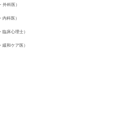
・外科医）
内科医）
・臨床心理士）
和ケア医）