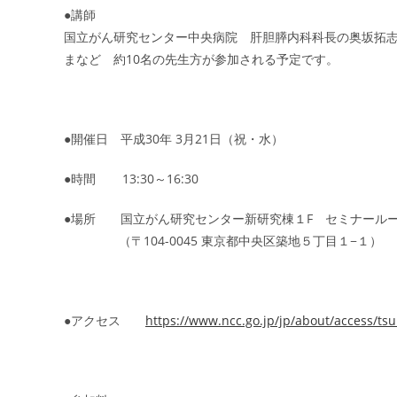
●講師
国立がん研究センター中央病院 肝胆膵内科科長の奥坂拓
まなど 約10名の先生方が参加される予定です。
●開催日 平成30年 3月21日（祝・水）
●時間 13:30～16:30
●場所 国立がん研究センター新研究棟１F セミナール
（〒104-0045 東京都中央区築地５丁目１−１）
●アクセス
https://www.ncc.go.jp/jp/about/access/tsuk