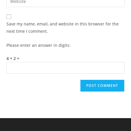
to
address
your
comment
to
website
comment
URL
Save my name, email, and website in this browser for the
(optional)
next time I comment.
Please enter an answer in digits:
4 × 2 =