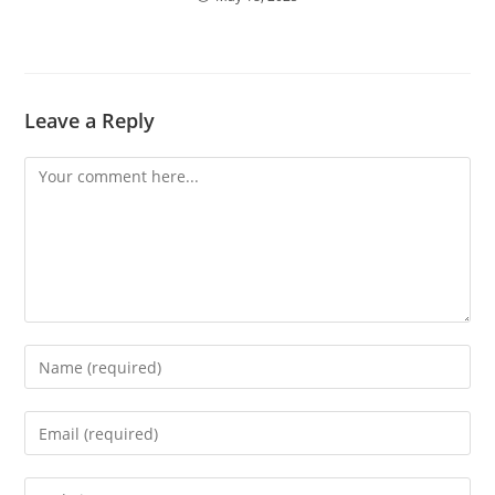
Leave a Reply
Comment
Enter
your
name
Enter
or
your
username
email
Enter