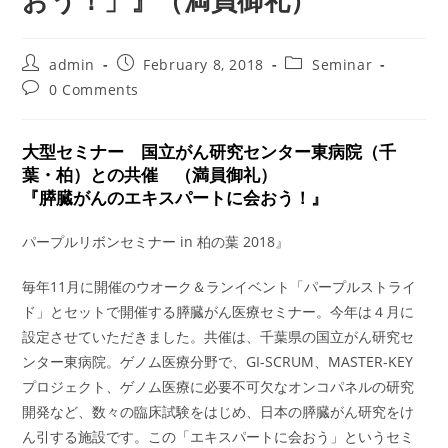
おう！」』（満員御礼）
Post
Post
Post
admin
February 8, 2018
Seminar
author:
published:
category:
Post
0 Comments
comments:
大型セミナー 国立がん研究センター東病院（千
葉・柏）との共催 （満員御礼）
『膵臓がんのエキスパートに会おう！』
パープルリボンセミナー in 柏の葉 2018』
毎年11月に開催のウオーク＆ランイベント「パープルストライ
ド」とセットで開催する膵臓がん医療セミナー。今年は４月に
設定させていただきました。共催は、千葉県の国立がん研究セ
ンター東病院。ゲノム医療分野で、GI-SCRUM、MASTER-KEY
プロジェクト、ゲノム医療に必要不可欠なオンコパネルの研究
開発など、数々の臨床試験をはじめ、日本の膵臓がん研究をけ
ん引する施設です。この「エキスパートに会おう」というセミ