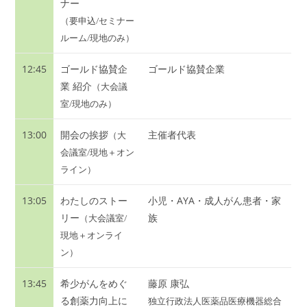
ナー
（要申込/セミナー
ルーム/現地のみ）
12:45
ゴールド協賛企
ゴールド協賛企業
業 紹介
（大会議
室/現地のみ）
13:00
開会の挨拶
主催者代表
（大
会議室/現地＋オン
ライン）
13:05
わたしのストー
小児・AYA・成人がん患者・家
リー
族
（大会議室/
現地＋オンライ
ン）
13:45
希少がんをめぐ
藤原 康弘
る創薬力向上に
独立行政法人医薬品医療機器総合