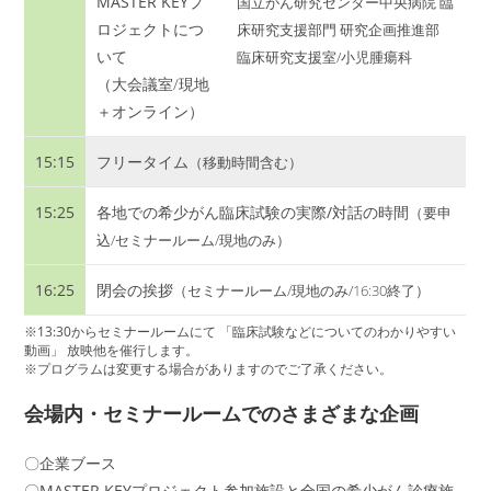
MASTER KEYプ
国立がん研究センター中央病院 臨
ロジェクトにつ
床研究支援部門 研究企画推進部
いて
臨床研究支援室/小児腫瘍科
（大会議室/現地
＋オンライン）
15:15
フリータイム
（移動時間含む）
15:25
各地での希少がん臨床試験の実際/対話の時間
（要申
込/セミナールーム/現地のみ）
16:25
閉会の挨拶
（セミナールーム/現地のみ/16:30終了）
※13:30からセミナールームにて 「臨床試験などについてのわかりやすい
動画」 放映他を催行します。
※プログラムは変更する場合がありますのでご了承ください。
会場内・セミナールームでのさまざまな企画
〇企業ブース
〇MASTER KEYプロジェクト参加施設と全国の希少がん診療施