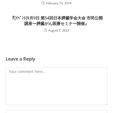
February 10, 2018
『[ｲﾍﾞﾝﾄ]9月9日 第54回日本膵臓学会大会 市民公開
講座ー膵臓がん医療セミナー開催』
August 7, 2023
Leave a Reply
Comment
Enter