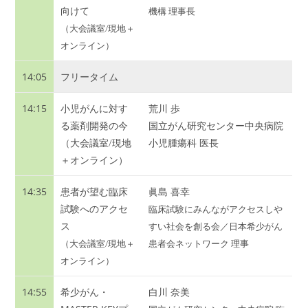
向けて
機構 理事長
（大会議室/現地＋
オンライン）
14:05
フリータイム
14:15
小児がんに対す
荒川 歩
る薬剤開発の今
国立がん研究センター中央病院
（大会議室/現地
小児腫瘍科 医長
＋オンライン）
14:35
患者が望む臨床
眞島 喜幸
試験へのアクセ
臨床試験にみんながアクセスしや
ス
すい社会を創る会／日本希少がん
（大会議室/現地＋
患者会ネットワーク 理事
オンライン）
14:55
希少がん・
白川 奈美