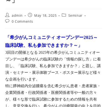
～」
Post
Post
Post
admin
May 18, 2025
Seminar
author:
published:
category:
Post
0 Comments
comments:
「希少がんコミュニティ オープンデー2025～
臨床試験、私も参加できますか？～」
3回目の開催となる 2025年の希少がんコミュニティオー
プンデーは希少がんの臨床試験の「情報の探し方」に着
目し、「臨床試験、私も参加できますか？」と題し、講
演・セミナー・展示体験ブース・ポスター展示など様々
な企画を行います。
特に膵神経内分泌腫瘍を含む希少がん患者・患者家族・
企業関係者・行政関係者・医療関係者等や一般の方々
が、様々な形で臨床試験に参加するための情報を共有
し、意見交換を行い、希少がんの治療開発の向上を目的