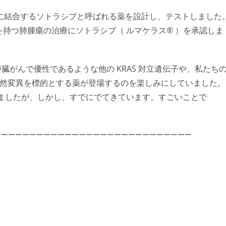
に結合するソトラシブと呼ばれる薬を設計し、テストしました
 G12C) を持つ肺腫瘍の治療にソトラシブ（ ルマケラス® ）を承認しま
。膵臓がんで優性であるような他の KRAS 対立遺伝子や、私たち
突然変異を標的とする薬が登場するのを楽しみにしていました。
いましたが、しかし、すでにでてきています。すごいことで
ーーーーーーーーーーーーーーーーーーーーーーーーーーーー