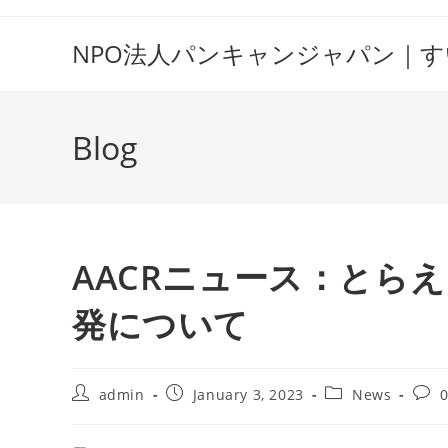
Skip
to
NPO法人パンキャンジャパン｜
content
Blog
AACRニュース：とらえ
発について
Post
Post
Post
Post
admin
January 3, 2023
News
author:
published:
category:
comm