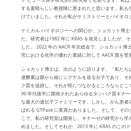
する素晴らしい教授陣に恵まれたと思います。私も
けていました。それが私がケミストリーとバイオロ
ケミカル バイオロジーへの関心が、
ショカット
博士
た。研究者は1982 年に KRAS を発見しました
した。 2022 年の AACR 年次総会で、ショカッ
究における化学の優れた業績に対して AACR 賞を
ショカット博士は、次のように語ります。「私たち
達酵素は膜から核にシグナルを送る分子であり、そ
ク質を追跡し、それが癌につながるところならどこ
90 年代後半に開発されたあらゆるタンパク質キナー
な最大の遺伝子ファミリーです。しかし、がん患者の
ばれる GTPase に変異がありました。そして、
こで、私の研究室は開発し、キナーゼの研究から学ん
めました。そしてそれが、2013 年に KRAS の