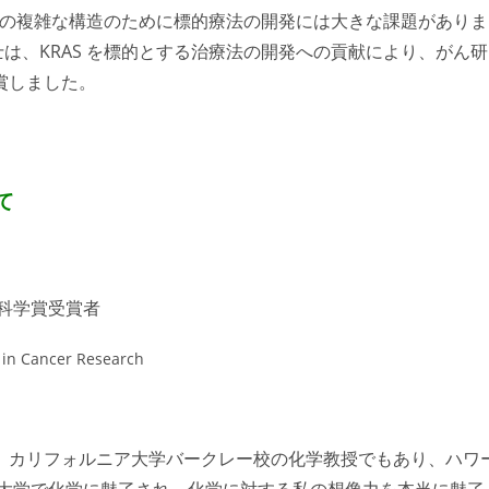
が、その複雑な構造のために標的療法の開発には大きな課題がありま
ト博士は、KRAS を標的とする治療法の開発への貢献により、がん研
受賞しました。
て
CR科学賞受賞者
 in Cancer Research
、カリフォルニア大学バークレー校の化学教授でもあり、ハワ
は大学で化学に魅了され、化学に対する私の想像力を本当に魅了