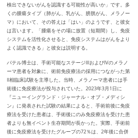
検出できないがんを認識する可能性が高いか」です。多
くの腫瘍タイプ（肺がん、乳がん、膀胱がん、メラノー
マ）において、その答えは「はい」のようです、と彼女
は言います。「腫瘍をその場に放置（短期間）し、免疫
システムを活性化させると、免疫システムはがんをより
よく認識できる」と彼女は説明する。
パテル
博士
は、手術可能なステージIIIおよびIVのメラノ
ーマ患者を対象に、術前免疫療法の採用につながった第
II相臨床試験を主導した。当時、メラノーマ患者には手
術後に免疫療法が投与されていた。2023年3月1日に
『ニューイングランド・ジャーナル・オブ・メディシ
ン』に発表された試験の結果によると、手術前後に免疫
療法を受けた患者は、手術後にのみ免疫療法を受けた患
者よりも無イベント生存期間が長かった。実際、手術前
後に免疫療法を受けたグループの72％は、2年後に合併