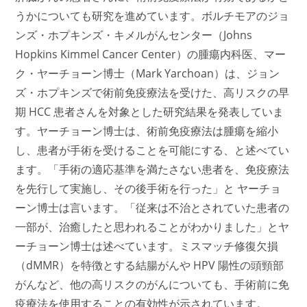
うかについても研究を進めています。ボルチモアのジョ
ンズ・ホプキンズ・キメルがんセンター（Johns
Hopkins Kimmel Cancer Center）の腫瘍内科医、マー
ク・ヤーチョーン博士（Mark Yarchoan）は、ジョン
ズ・ホプキンズで術前免疫療法を受けた、高リスクの早
期 HCC 患者さんを対象とした研究結果を発表していま
す。
ヤーチョーン博士
は、術前免疫療法は腫瘍を縮小
し、患者が手術を受けることを可能にする、と述べてい
ます。「手術の適応基準を満たさない患者を、免疫療法
を先行して実施し、その後手術を行った」と
ヤーチョ
ーン博士
は言います。「従来は不治とされていた患者の
一部が、治癒したと思われることがわかりました」と
ヤ
ーチョーン博士
は述べています。ミスマッチ修復欠損
（dMMR）を特徴とする結腸がんや HPV 陽性の頭頸部
がんなど、他の高リスクのがんについても、手術前に免
疫療法を使用することの有効性が示されています。