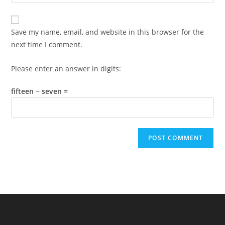
your
comment
to
website
comment
URL
Save my name, email, and website in this browser for the
(optional)
next time I comment.
Please enter an answer in digits:
fifteen − seven =