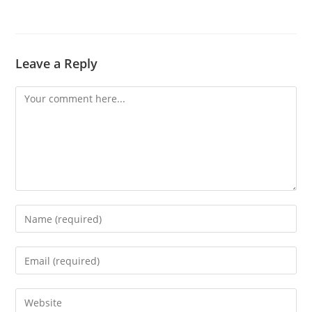
Leave a Reply
Comment
Enter
your
name
Enter
or
your
username
email
Enter
to
address