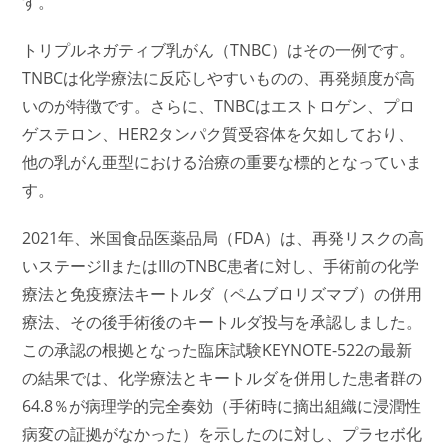
す。
トリプルネガティブ乳がん（TNBC）はその一例です。
TNBCは化学療法に反応しやすいものの、再発頻度が高
いのが特徴です。さらに、TNBCはエストロゲン、プロ
ゲステロン、HER2タンパク質受容体を欠如しており、
他の乳がん亜型における治療の重要な標的となっていま
す。
2021年、米国食品医薬品局（FDA）は、再発リスクの高
いステージIIまたはIIIのTNBC患者に対し、手術前の化学
療法と免疫療法
キートルダ
（ペムブロリズマブ）の併用
療法、その後手術後の
キートルダ
投与を承認しました。
この承認の根拠となった臨床試験KEYNOTE-522の最新
の結果では、化学療法とキートルダを併用した患者群の
64.8％が病理学的完全奏効（手術時に摘出組織に浸潤性
病変の証拠がなかった）を示したのに対し、プラセボ化