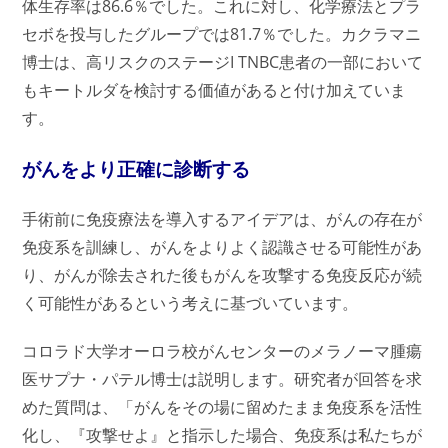
体生存率は86.6％でした。これに対し、化学療法とプラ
セボを投与したグループでは81.7％でした。カクラマニ
博士は、高リスクのステージI TNBC患者の一部において
もキートルダを検討する価値があると付け加えていま
す。
がんをより正確に診断する
手術前に免疫療法を導入するアイデアは、がんの存在が
免疫系を訓練し、がんをよりよく認識させる可能性があ
り、がんが除去された後もがんを攻撃する免疫反応が続
く可能性があるという考えに基づいています。
コロラド大学オーロラ校がんセンターのメラノーマ腫瘍
医サプナ・パテル博士は説明します。研究者が回答を求
めた質問は、「がんをその場に留めたまま免疫系を活性
化し、『攻撃せよ』と指示した場合、免疫系は私たちが