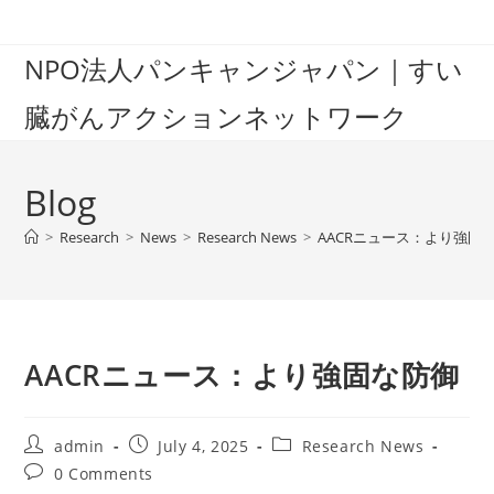
Skip
to
NPO法人パンキャンジャパン｜すい
content
臓がんアクションネットワーク
Blog
>
Research
>
News
>
Research News
>
AACRニュース：より強固
AACRニュース：より強固な防御
Post
Post
Post
admin
July 4, 2025
Research News
author:
published:
category:
Post
0 Comments
comments: