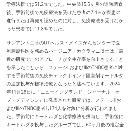
学療法群では51.2％でした。中央値15.5ヶ月の追跡調査
後、手術前後で免疫療法を受けた患者の7.4％が疾患の
進行または再発を認めたのに対し、免疫療法を受けなか
った患者では11.8％でした。
サンアントニオのUTヘルス・メイズがんセンターで医
療腫瘍科医を務めるバージニア・カクラマニ
博士は
、最
近の研究でこのアプローチが全生存率を向上させること
を示したことから、ステージIIおよびIIIのTNBC患者に対
する手術前後の免疫チェックポイント阻害剤キートルダ
の追加投与が標準治療となったと述べています。2024
年11月28日に『ニューイングランド・ジャーナル・オ
ブ・メディシン』に発表された研究では、ステージIIお
よびIIIのTNBC患者1,174人を対象に分析が行われまし
た。手術前にキートルダと化学療法を投与し、手術後に
キートルダを投与したグループでは、60ヶ月後の推定全