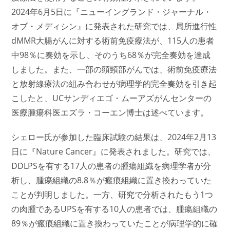
2024年6月5日に『ニューイングランド・ジャーナル・
オブ・メディシン』に発表された研究では、局所進行性
dMMR大腸がんに対する術前免疫療法が、115人の患者
中98％に奏効を示し、そのうち68％が完全奏効を達成
しました。また、一部の頭頸部がんでは、術前免疫療法
と放射線療法の組み合わせが病理学的完全奏効を引き起
こしたと、UCサンディエゴ・ムーアズがんセンターの
医療腫瘍科医エズラ・コーエン博士は述べています。
シェロー氏が参加した臨床試験の結果は、2024年2月13
日に『Nature Cancer』に発表されました。研究では、
DDLPSを有する17人の患者の腫瘍組織を病理学者が分
析し、腫瘍組織の8.8％が瘢痕組織に置き換わっていた
ことが判明しました。一方、研究で分析されたもう1つ
の肉腫であるUPSを有する10人の患者では、腫瘍組織の
89％が瘢痕組織に置き換わっていたことが病理学的に確