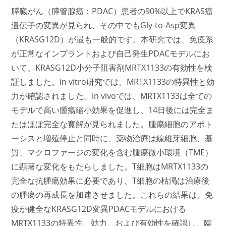
膵臓がん（膵管腺癌：PDAC）患者の90%以上でKRAS癌
遺伝子の変異が見られ、その中でもGly-to-Asp変異
（KRASG12D）が最も一般的です。本研究では、免疫系
が正常なインプラントおよび自己発生PDACモデルにお
いて、KRASG12D小分子阻害剤MRTX1133の有効性を検
証しました。in vitro研究では、MRTX1133の特異性と効
力が確認されました。in vivoでは、MRTX1133は全ての
モデルで高い腫瘍縮小効果を促進し、14日後には完全ま
たはほぼ完全な寛解が見られました。腫瘍細胞のアポト
ーシスと増殖停止と同時に、薬物治療は線維芽細胞、基
質、マクロファージの変化を含む腫瘍微小環境（TME）
に顕著な変化をもたらしました。T細胞はMRTX1133の
完全な抗腫瘍効果に必要であり、T細胞の枯渇は治療後
の腫瘍の再成長を加速させました。これらの結果は、免
疫が健全なKRASG12D変異PDACモデルにおける
MRTX1133の特異性、効力、および有効性を確認し、臨