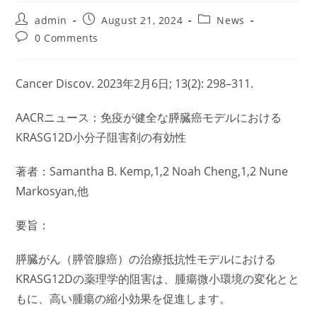
Post
Post
Post
admin
August 21, 2024
News
author:
published:
category:
Post
0 Comments
comments:
Cancer Discov. 2023年2月6日; 13(2): 298–311.
AACRニュース：免疫が健全な膵臓癌モデルにおける
KRASG12D小分子阻害剤の有効性
著者：Samantha B. Kemp,1,2 Noah Cheng,1,2 Nune
Markosyan,他
要旨：
膵臓がん（膵管腺癌）の治療抵抗性モデルにおける
KRASG12Dの薬理学的阻害は、腫瘍微小環境の変化とと
もに、高い腫瘍の縮小効果を促進します。