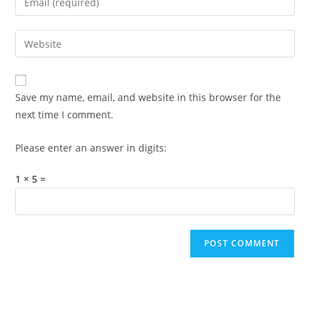
or
your
username
email
Enter
to
address
your
comment
to
website
comment
URL
Save my name, email, and website in this browser for the
(optional)
next time I comment.
Please enter an answer in digits:
1 × 5 =