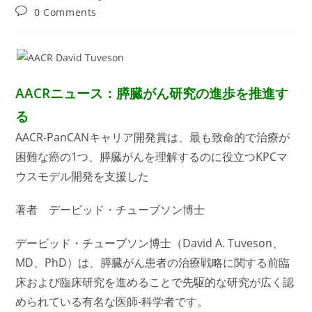
author:
published:
category:
Post
0 Comments
comments:
AACRニュース：膵臓がん研究の進歩を推進す
る
AACR-PanCANキャリア開発賞は、最も致命的で治療が
困難な癌の1つ、膵臓がんを理解するのに役立つKPCマ
ウスモデル開発を支援した
著者 デービッド・チューブソン博士
デービッド・チューブソン博士（David A. Tuveson、
MD、PhD）は、膵臓がん患者の治療戦略に関する前臨
床および臨床研究を進めることで先駆的な研究が広く認
められている有名な医師-科学者です。