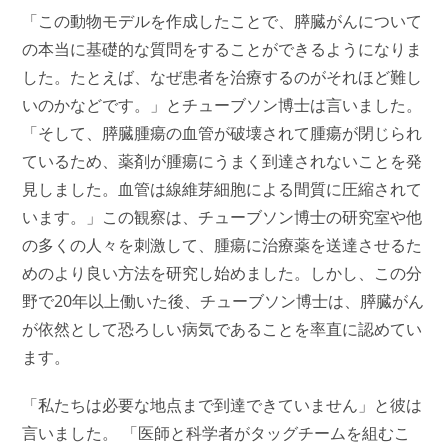
「この動物モデルを作成したことで、膵臓がんについて
の本当に基礎的な質問をすることができるようになりま
した。たとえば、なぜ患者を治療するのがそれほど難し
いのかなどです。」とチューブソン博士は言いました。
「そして、膵臓腫瘍の血管が破壊されて腫瘍が閉じられ
ているため、薬剤が腫瘍にうまく到達されないことを発
見しました。血管は線維芽細胞による間質に
圧縮されて
います。
」この観察は、チューブソン博士の研究室や他
の多くの人々を刺激して、腫瘍に治療薬を送達させるた
めのより良い方法を研究し始めました。しかし、この分
野で20年以上働いた後、チューブソン博士は、膵臓がん
が依然として恐ろしい病気であることを率直に認めてい
ます。
「私たちは必要な地点まで到達できていません」と彼は
言いました。 「医師と科学者がタッグチームを組むこ