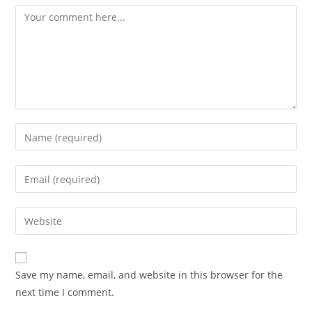
Comment
Enter
your
name
Enter
or
your
username
email
Enter
to
address
your
comment
to
website
comment
URL
Save my name, email, and website in this browser for the
(optional)
next time I comment.