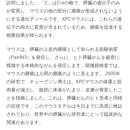
説明しました。 「C」はCreの略で、膵臓の遺伝子のみ
が変異し、マウスの他の部分に腫瘍が形成されないよう
にする遺伝子ツールです。KPCマウスには、これらの遺
伝子の両方に変異が含まれているため、腫瘍を促進する
相乗効果が得られます。
マウスは、膵臓の上皮内腫瘍として知られる前駆病変
（PanIN3）を発症し、さらに、ヒト膵臓がんを厳密に
模倣する本格的ながんを発症します。顕微鏡検査では、
マウスの腫瘍は人間の腫瘍のように見えます。 2005年
の研究で、チューブソン博士は、KPCマウスの体重と筋
肉量が減少し、腹部に体液がたまり、皮膚が黄変したこ
とを指摘しました。これは、膵臓がんのヒト患者と同様
の症状です。このマウスモデルは今日までに高度に検証
されており、世界中の膵臓がん研究者にとって臨床的な
関連があります。