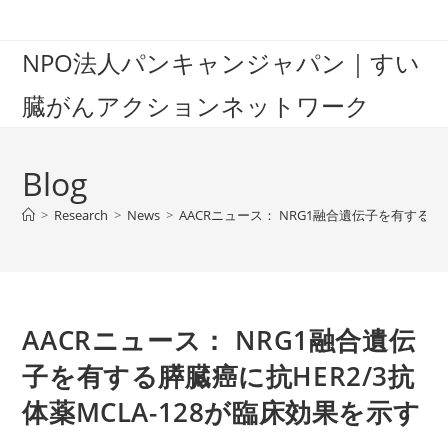
Skip
to
NPO法人パンキャンジャパン｜すい
content
臓がんアクションネットワーク
Blog
>
Research
>
News
>
AACRニュース： NRG1融合遺伝子を有する膵臓
AACRニュース： NRG1融合遺伝
子を有する膵臓癌に抗HER2/3抗
体薬MCLA-128が臨床効果を示す