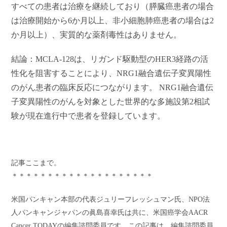
すべての患者は治療を継続しており（膵臓癌患者の場合
は治療開始から6か月以上、非小細胞肺癌患者の場合は2
か月以上）、実質的な薬剤毒性はありません。
結論：MCLA-128は、リガンド駆動型のHER3経路の活
性化を阻害することにより、NRG1融合遺伝子変異陽性
のがん患者の臨床反応につながります。 NRG1融合遺伝
子変異陽性のがんを対象とした世界的な多施設第2相試
験が現在進行中で患者を登録しています。
記事ここまで。
＊＊＊＊＊＊＊＊＊＊＊＊＊＊＊＊＊＊＊＊
米国パンキャン本部の代表ジュリーフレッシュマン氏、NPO法
人パンキャンジャパンの眞島喜幸氏は共に、米国癌学会AACR
Cancer TODAYの編集諮問委員です。この記事は、編集諮問委員