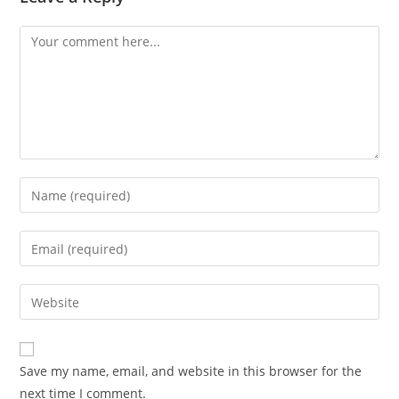
Comment
Enter
your
name
Enter
or
your
username
email
Enter
to
address
your
comment
to
website
comment
URL
Save my name, email, and website in this browser for the
(optional)
next time I comment.