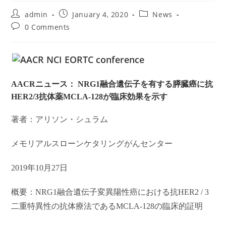
Post
Post
Post
admin
January 4, 2020
News
author:
published:
category:
Post
0 Comments
comments:
AACR
ニュース： NRG1融合遺伝子を有する膵臓癌に抗
HER2/3抗体薬MCLA-128が臨床効果を示す
著者：アリソン・シュラム
メモリアルスローンケタリングがんセンター
2019
年10月27日
概要：NRG1融合遺伝子変異陽性癌における抗HER2 / 3
二重特異性の抗体療法であるMCLA-128の臨床的証明