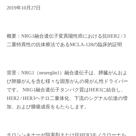
2019
年10月27日
概要：NRG1融合遺伝子変異陽性癌における抗HER2 / 3
二重特異性の抗体療法であるMCLA-128の臨床的証明
背景：NRG1（neureglin1）融合遺伝子は、膵臓がんおよ
び肺腺がんを含む様々な固形がんの発がん性ドライバー
です。 NRG1融合遺伝子タンパク質はHER3に結合し、
HER2 / HER3ヘテロ二量体化、下流のシグナル伝達の増
加、および腫瘍成長をもたらします。
チロシンキナーゼ阻害剤または抗HER3モノクローナル