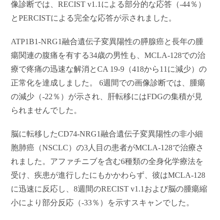
像診断では、RECIST v1.1による部分的な応答（-44％）
とPERCISTによる完全な応答が示されました。
ATP1B1-NRG1
融合遺伝子変異陽性の膵腺癌と長年の腫
瘍関連の腹痛を有する34歳の男性も、MCLA-128での治
療で疼痛の迅速な解消とCA 19-9（418から11に減少）の
正常化を達成しました。 6週間での画像診断では、腫瘍
の減少（-22％）が示され、肝転移にはFDGの集積が見
られませんでした。
脳に転移したCD74-NRG1融合遺伝子変異陽性の非小細
胞肺癌（NSCLC）の3人目の患者がMCLA-128で治療さ
れました。アファチニブを含む6種類の全身化学療法を
受け、疾患が進行したにもかかわらず、彼はMCLA-128
に迅速に反応し、8週間のRECIST v1.1および脳の腫瘍縮
小により部分反応（-33％）を示すスキャンでした。