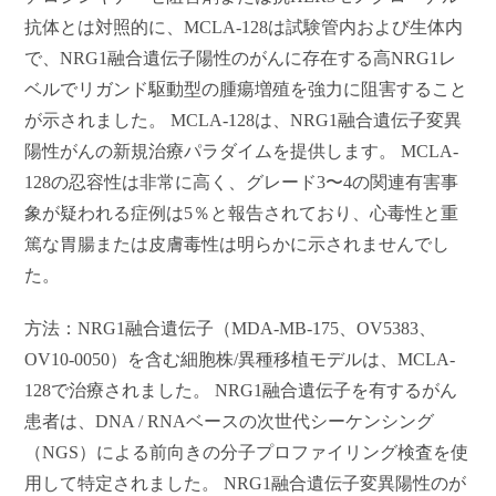
抗体とは対照的に、MCLA-128は試験管内および生体内
で、NRG1融合遺伝子陽性のがんに存在する高NRG1レ
ベルでリガンド駆動型の腫瘍増殖を強力に阻害すること
が示されました。 MCLA-128は、NRG1融合遺伝子変異
陽性がんの新規治療パラダイムを提供します。 MCLA-
128の忍容性は非常に高く、グレード3〜4の関連有害事
象が疑われる症例は5％と報告されており、心毒性と重
篤な胃腸または皮膚毒性は明らかに示されませんでし
た。
方法：NRG1融合遺伝子（MDA-MB-175、OV5383、
OV10-0050）を含む細胞株/異種移植モデルは、MCLA-
128で治療されました。 NRG1融合遺伝子を有するがん
患者は、DNA / RNAベースの次世代シーケンシング
（NGS）による前向きの分子プロファイリング検査を使
用して特定されました。 NRG1融合遺伝子変異陽性のが