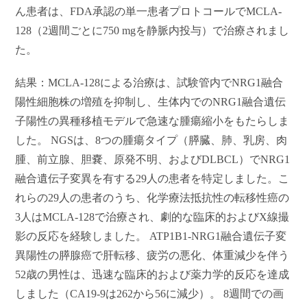
ん患者は、FDA承認の単一患者プロトコールでMCLA-
128（2週間ごとに750 mgを静脈内投与）で治療されまし
た。
結果：MCLA-128による治療は、試験管内でNRG1融合
陽性細胞株の増殖を抑制し、生体内でのNRG1融合遺伝
子陽性の異種移植モデルで急速な腫瘍縮小をもたらしま
した。 NGSは、8つの腫瘍タイプ（膵臓、肺、乳房、肉
腫、前立腺、胆嚢、原発不明、およびDLBCL）でNRG1
融合遺伝子変異を有する29人の患者を特定しました。こ
れらの29人の患者のうち、化学療法抵抗性の転移性癌の
3人はMCLA-128で治療され、劇的な臨床的およびX線撮
影の反応を経験しました。 ATP1B1-NRG1融合遺伝子変
異陽性の膵腺癌で肝転移、疲労の悪化、体重減少を伴う
52歳の男性は、迅速な臨床的および薬力学的反応を達成
しました（CA19-9は262から56に減少）。 8週間での画