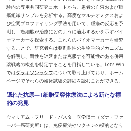
験内の専用共同研究コホートから、患者の血液および腫
瘍組織サンプルを分析する。高度なマルチオミクスおよ
び空間プロファイリング手法を用いて、腫瘍の反応を予
測し、癌細胞が治療にどのように適応するかを示すバイ
オマーカーを探索する。これらのバイオマーカーを研究
することで、研究者らは薬剤耐性の生物学的メカニズム
を解明し、耐性を遅延または克服する可能性のある併用
薬戦略の機会を特定することを目指している。Let’s Win
では
ダラキソンラシブ
について取り上げており、ホーム
ページでそれらの臨床試験の詳細を読むことができる。
隠れた抗原—T細胞受容体療法による新たな標
的の発見
ウィリアム・フリード・パスター医学博士
（ダナ・ファ
ーバー癌研究所）は、免疫療法やワクチンの標的となり