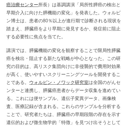
癌治療センター
所長）は基調講演「局所性膵癌の検出と
早期介入に向けた膵機能の変化」を発表した。ウォルピ
ン博士は、患者の80％以上が進行期で診断される現状を
踏まえ、膵臓癌をより早期に発見するか、発症前に阻止
する必要性に焦点を当てた。
講演では、膵臓機能の変化を観察することで限局性膵臓
癌を検出・阻止する新たな戦略が中心となった。この研
究の目的は、高リスク集団向けに非侵襲的で費用対効果
が高く、使いやすいスクリーニングツールを開発するこ
とである。
ウォルピン・ノワック研究室
は全国のがんセ
ンターと連携し、膵臓癌患者からデータ収集を進めてい
る。これには便サンプル、遺伝子変異データ、画像検
査、医療記録が含まれる。これらのサンプルを分析する
ことで、研究者たちは、膵臓癌の早期段階の存在を示す
遺伝的および微生物学的「特徴」を見つけ出そうとして