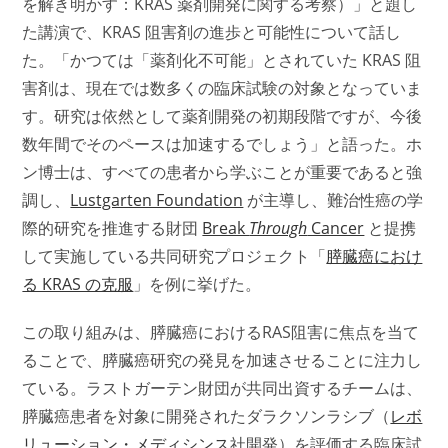
を解き明かす：KRAS 薬剤開発に関する考察）」と題し
た講演で、KRAS 阻害剤の進歩と可能性について話し
た。「かつては「薬剤化不可能」とされていた KRAS 阻
害剤は、現在では数多くの臨床試験の対象となっていま
す。研究は依然として薬剤開発の初期段階ですが、今後
数年間でそのペースは加速するでしょう」と語った。ホ
ン博士は、すべての患者から学ぶことが重要であると強
調し、
Lustgarten Foundation
が主導し、難治性癌の学
際的研究を推進する財団
Break
Through
Cancer
と提携
して実施している共同研究プロジェクト「
膵臓癌におけ
る KRAS の克服
」を例に挙げた。
この取り組みは、膵臓癌におけるRAS阻害に焦点を当て
ることで、膵臓癌研究の発見を加速させることに注力し
ている。ラストガーテン財団が共同出資するチームは、
膵臓癌患者を対象に開発されたダラクソンラシブ（
レボ
リューション・メディシンス
社開発）を評価する臨床試