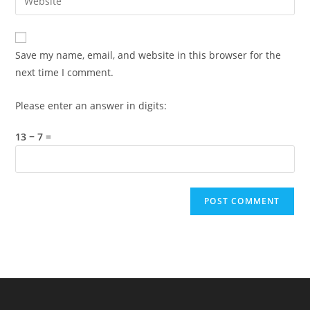
address
your
comment
to
website
comment
URL
Save my name, email, and website in this browser for the
(optional)
next time I comment.
Please enter an answer in digits:
13 − 7 =