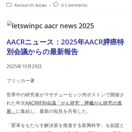
author:
published:
Post
Post
Research News
0 Comments
category:
comments:
AACRニュース：2025年AACR膵癌特
別会議からの最新報告
2025年10月29日
フリッカー著
世界中の研究者がマサチューセッツ州ボストンで開催さ
れた年次
AACR特別会議「がん研究：膵臓がん研究の進
展」
に集結し、最新の知見を共有した。
「変革をもたらす解決策を推進する新興科学」を副題と