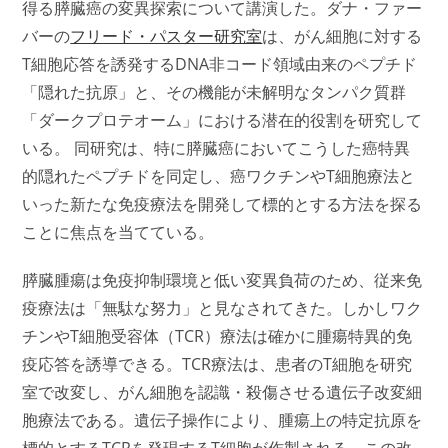
得る膵臓癌の変異探索について講演した。ダナ・ファー
バーの
フリード・パスター研究室
は、がん細胞に対する
T細胞応答を誘発するDNA非コード領域由来のペプチド
「隠れた抗原」と、その機能が未解明なタンパク質群
「ダークプロテオーム」における潜在的役割を研究して
いる。 同研究は、特に膵臓癌においてこうした癌特異
的隠れたペプチドを同定し、癌ワクチンやT細胞療法と
いった新たな免疫療法を開発して標的とする方法を探る
ことに焦点を当てている。
膵臓腫瘍は免疫抑制環境と低い変異負荷のため、従来免
疫療法は「無駄な努力」と見なされてきた。しかしワク
チンやT細胞受容体（TCR）療法は確かに腫瘍特異的免
疫応答を誘導できる。TCR療法は、患者のT細胞を研究
室で改変し、がん細胞を認識・殺傷させる遺伝子改変細
胞療法である。遺伝子操作により、腫瘍上の特定抗原を
標的とするTCRを発現するT細胞が作製される。この改