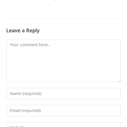
Leave a Reply
Comment
Enter
your
name
Enter
or
your
username
email
Enter
to