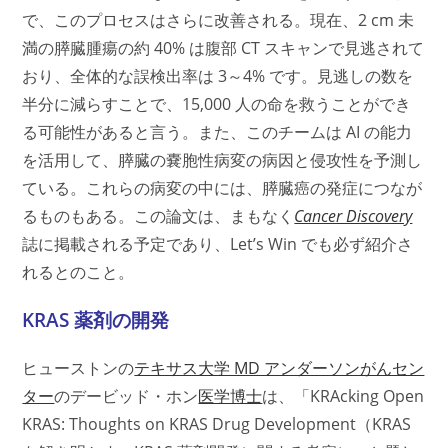
で、このプロセスはさらに改善される。現在、2 cm 未
満の膵臓腫瘍の約 40% は腹部 CT スキャンで見逃されて
おり、全体的な誤検出率は 3～4% です。見逃しの数を
半分に減らすことで、15,000 人の命を救うことができ
る可能性があると言う。また、このチームは AI の能力
を活用して、膵臓の嚢胞性病変の病因と侵攻性を予測し
ている。これらの病変の中には、膵臓癌の発症につなが
るものもある。この論文は、まもなく
Cancer Discovery
誌に掲載される予定であり、Let’s Win でも必ず紹介さ
れるとのこと。
KRAS 薬剤の開発
ヒューストンの
テキサス大学 MD アンダーソンがんセン
ター
のデービッド・ホン
医学博士
は、「KRAcking Open
KRAS: Thoughts on KRAS Drug Development（KRAS