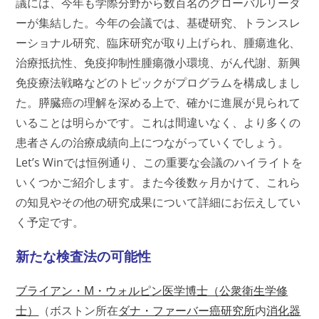
議には、今年も学際分野から数百名のグローバルリーダ
ーが集結した。今年の会議では、基礎研究、トランスレ
ーショナル研究、臨床研究が取り上げられ、腫瘍進化、
治療抵抗性、免疫抑制性腫瘍微小環境、がん代謝、新興
免疫療法戦略などのトピックがプログラムを構成しまし
た。膵臓癌の理解を深める上で、確かに進展が見られて
いることは明らかです。これは間違いなく、より多くの
患者さんの治療成績向上につながっていくでしょう。
Let’s Winでは恒例通り、この重要な会議のハイライトを
いくつかご紹介します。また今後数ヶ月かけて、これら
の知見やその他の研究成果について詳細にお伝えしてい
く予定です。
新たな検査法の可能性
ブライアン・M・ウォルピン医学博士（公衆衛生学修
士）
（ボストン所在
ダナ・ファーバー癌研究所
内
消化器