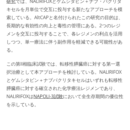
研究
では、NALIRIFOXとゲムシタビン＋ナブ・パクリタ
キセルを月単位で交互に投与する新たなアプローチを模
索している。AltCAPと名付けられたこの研究の目的は、
長期的な有効性の向上と毒性の管理にある。2つのレジ
メンを交互に投与することで、各レジメンの利点を活用
しつつ、単一療法に伴う副作用を軽減できる可能性があ
る。
この第II相臨床試験では、転移性膵臓癌に対する第一選
択治療として本アプローチを検討している。NALIRIFOX
とゲムシタビン＋ナブパクリタキセルはいずれも転移性
膵臓癌に対する確立された化学療法レジメンであり、
NALIRIFOXは
NAPOLI-3試験
において全生存期間の優位性
を示している。