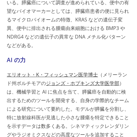
いる。膵臓癌について調査が進められている、便中の有
望なバイオマーカーとしては、膵臓癌患者の便に見られ
るマイクロバイオームの特徴、KRAS などの遺伝子変
異、便中に排出される腫瘍由来細胞における BMP3 や
NDRG4 などの遺伝子の異常な DNA メチル化パターン
などがある。
AI の力
エリオット・K・フィッシュマン医学博士
（メリーラン
ド州ボルチモアの
ジョンズ・ホプキンズ大学医学部
）
は、機械学習と AI に焦点を当て、膵臓癌を自動的に検
出するためのツールを開発する、自身の学際的なチーム
による研究について要約した。モデルが膵臓を分割し、
特に放射線科医が見逃した小さな腫瘍を特定できること
を示すデータは数多くある。シネマティックレンダリン
グやラジオミクスなどの高度なツールを追加すること