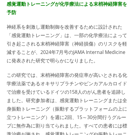
感覚運動トレーニングが化学療法による末梢神経障害を
予防
神経系を刺激し運動制御を改善するために設計された
「感覚運動トレーニング」は、一部の化学療法によって
引き起こされる末梢神経障害（神経損傷）のリスクを軽
減することが、2024年7月号のJAMA Internal Medicine
に発表された研究で明らかになりました。
この研究では、末梢神経障害の発症率が高いとされる化
学療法薬であるオキサリプラチンやビンカアルカロイド
で治療を受けているドイツの158人のがん患者を追跡し
ました。研究参加者は、感覚運動トレーニングまたは全
身振動トレーニング（振動するプラットフォームの上に
立つトレーニング）を週に2回、15～30分間行うグルー
プに無作為に割り当てられました。すべての患者には標
準治療が施され、感覚運動トレーニングや振動トレーニ