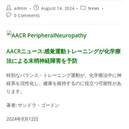
Post
Post
Post
admin
August 14, 2024
News
author:
published:
category:
Post
0 Comments
comments:
AACRニュース:感覚運動トレーニングが化学療
法による末梢神経障害を予防
特別なバランス・トレーニング運動が、化学療法中に神
経系を活性化し、健康を維持するのに役立つ可能性があ
ります。
著者: サンドラ・ゴードン
2024年8月12日