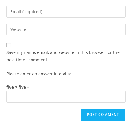
name
Enter
or
your
username
email
Enter
to
address
your
comment
to
website
comment
URL
Save my name, email, and website in this browser for the
(optional)
next time I comment.
Please enter an answer in digits:
five × five =