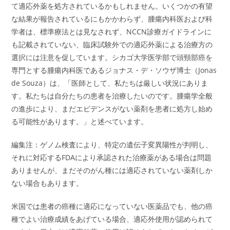
て適応外薬を処方されているかもしれません。いくつかの有望
な結果が報告されているにもかかわらず、腫瘍内科医および科
学者は、標準療法とは見なされず、NCCN診療ガイドラインに
も記載されていない、臨床試験外での適応外薬による治療方の
選択には注意を促しています。シカゴ大学医学部で頭頸部癌を
専門とする腫瘍内科医であるジョナス・デ・ソウザ博士（Jonas
de Souza）は、「医師として、私たちは厳しい状況にありま
す。私たちは自分たちの患者を治療したいのです。腫瘍学全般
の進歩により、まだエビデンスがない薬剤を患者に処方し始め
る可能性があります。」と述べています。
編集注：ゲノム検査により、特定の遺伝子変異陽性が判明し、
それに対応するFDAにより承認された治療薬がある場合は問題
ありませんが、まだそのがん種には適応されていない薬剤しか
ない場合もあります。
米国では患者の癌種に適応になっていない医薬品でも、他の癌
種でよい治療成績をあげている場合、適応外使用が認められて