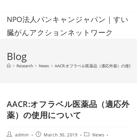
Skip
to
NPO法人パンキャンジャパン｜すい
content
臓がんアクションネットワーク
Blog
>
Research
>
News
>
AACR:オフラベル医薬品（適応外薬）の使用
AACR:オフラベル医薬品（適応外
薬）の使用について
Post
Post
Post
admin
March 30, 2019
News