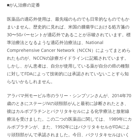
■がん治療の定番
医薬品の適応外使用は、最先端のものでも日常的なものでもか
まいません。歴史的に見れば、米国の腫瘍学における処方箋の
30〜50パーセントが適応外であることが示唆されています。標
準治療法となるような適応外治療法は、National
Comprehensive Cancer Network（NCCN）によってまとめら
れたものが、NCCNの診療ガイドラインに記載されています。
しかし、がん患者は、自分が使用している薬が自分の癌の種類
に対してFDAによって技術的には承認されていないことすら知
らないかもしれません。
アラバマ州モービル市のラリー・シンプソンさんが、2014年70
歳のときにステージIVの頭頸部がんと最初に診断されたとき、
彼はカルボプラチンとパクリタキセルによる化学療法と放射線
療法を受けました。この二つの医薬品に関しては、 1989年にカ
ルボプラチンが、また、1992年にはパクリタキセルがFDAによ
り頭頚部がんで承認されました。今日、パクリタキセルはいく