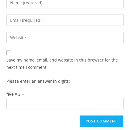
Enter
your
name
Enter
or
your
username
email
Enter
to
address
your
comment
to
website
comment
URL
Save my name, email, and website in this browser for the
(optional)
next time I comment.
Please enter an answer in digits:
five × 3 =