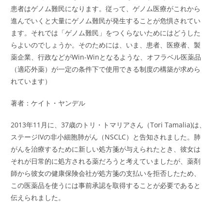
患者はゲノム難民になります。従って、ゲノム医療がこれから
進んでいくと大量にゲノム難民が発生することが危惧されてい
ます。それでは「ゲノム難民」をつくらないためにはどうした
らよいのでしょうか。そのためには、いま、患者、医療者、製
薬企業、行政などがWin-Winとなるような、オフラベル医薬品
（適応外薬）が一定の条件下で使用できる制度の構築が求めら
れています）
著者：ケイト・ヤンデル
2013年11月に、37歳のトリ・トマリアさん（Tori Tamalia)は、
ステージIVの非小細胞肺がん（NSCLC）と告知されました。肺
がんを治療するために新しい処方箋が与えられたとき、彼女は
それが日常的に処方される薬だろうと考えていましたが、薬剤
師から彼女の健康保険会社が処方箋の支払いを拒否したため、
この医薬品を使うには事前承認を取得することが必要であると
伝えられました。