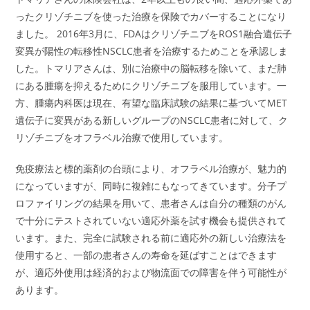
ったクリゾチニブを使った治療を保険でカバーすることになり
ました。 2016年3月に、FDAはクリゾチニブをROS1融合遺伝子
変異が陽性の転移性NSCLC患者を治療するためことを承認しま
した。トマリアさんは、別に治療中の脳転移を除いて、まだ肺
にある腫瘍を抑えるためにクリゾチニブを服用しています。一
方、腫瘍内科医は現在、有望な臨床試験の結果に基づいてMET
遺伝子に変異がある新しいグループのNSCLC患者に対して、ク
リゾチニブをオフラベル治療で使用しています。
免疫療法と標的薬剤の台頭により、オフラベル治療が、魅力的
になっていますが、同時に複雑にもなってきています。分子プ
ロファイリングの結果を用いて、患者さんは自分の種類のがん
で十分にテストされていない適応外薬を試す機会も提供されて
います。また、完全に試験される前に適応外の新しい治療法を
使用すると、一部の患者さんの寿命を延ばすことはできます
が、適応外使用は経済的および物流面での障害を伴う可能性が
あります。