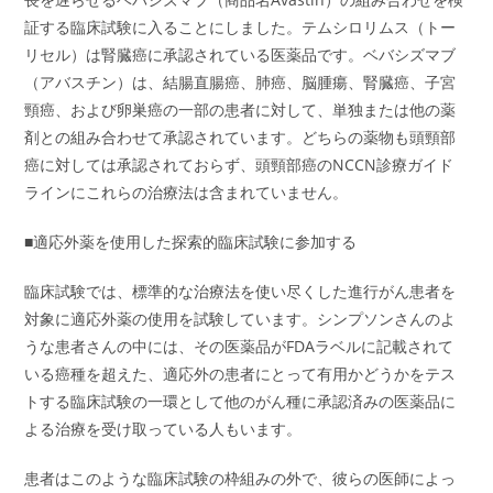
証する臨床試験に入ることにしました。テムシロリムス（トー
リセル）は腎臓癌に承認されている医薬品です。ベバシズマブ
（アバスチン）は、結腸直腸癌、肺癌、脳腫瘍、腎臓癌、子宮
頸癌、および卵巣癌の一部の患者に対して、単独または他の薬
剤との組み合わせて承認されています。どちらの薬物も頭頸部
癌に対しては承認されておらず、頭頸部癌のNCCN診療ガイド
ラインにこれらの治療法は含まれていません。
■適応外薬を使用した探索的臨床試験に参加する
臨床試験では、標準的な治療法を使い尽くした進行がん患者を
対象に適応外薬の使用を試験しています。シンプソンさんのよ
うな患者さんの中には、その医薬品がFDAラベルに記載されて
いる癌種を超えた、適応外の患者にとって有用かどうかをテス
トする臨床試験の一環として他のがん種に承認済みの医薬品に
よる治療を受け取っている人もいます。
患者はこのような臨床試験の枠組みの外で、彼らの医師によっ