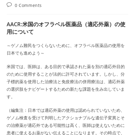
author:
published:
category:
Post
0 Comments
comments:
AACR:米国のオフラベル医薬品（適応外薬）の使
用について
～ゲノム難民をつくらないために、オフラベル医薬品の使用を
日本でも進めよう～
米国では、医師は、ある目的で承認された薬を別の適応外目的
のために使用することが法的に許可されています。しかし、分
子標的薬を使用した治療法と免疫療法の併用療法は、適応外薬
の選択肢をナビゲートするための新たな課題を生み出していま
す。
（編集注：日本では適応外薬の使用は認められていないため、
ゲノム検査を受けて判明したアクショナブルな遺伝子変異とそ
の治療薬が適応外である可能性は高く、医師は使えないために
患者に使えるお薬がない伝えることになります。その時点で、