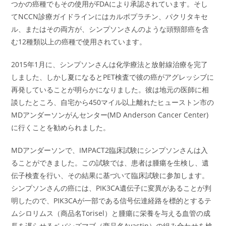
つかの癌種でもその使用がFDAにより承認されています。そし
てNCCN診療ガイドラインにはカルボプラチン、パクリタキセ
ル、またはその両方が、シンプソンさんのような頭頸部癌を含
む12種類以上の癌種で使用されています。
2015年1月に、シンプソンさんは化学療法と放射線治療を完了
しました、しかし夏になるとPET検査で彼の癌がアグレッシブに
再発していることが明らかになりました。彼は地元の医師に相
談したところ、自宅から450マイル以上離れたヒューストン市の
MDアンダーソンがんセンター(MD Anderson Cancer Center)
に行くことを勧められました。
MDアンダーソンで、IMPACT2臨床試験にシンプソンさんは入
ることができました。この試験では、患者は腫瘍を生検し、遺
伝子検査を行い、その結果に基づいて臨床試験に参加します。
シンプソンさんの癌には、PIK3CA遺伝子に変異があることが判
明したので、PIK3CAが一部である信号伝達経路を標的とするテ
ムシロリムス（商品名Torisel）と腫瘍に栄養を与える血管の成
長を遅らせるベバシズマブ（商品名Avastin）の組み合わせを検