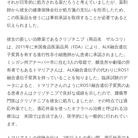
それが日常的に処方される薬だろうと考えていましたが、薬剤
師から彼女の健康保険会社が処方箋の支払いを拒否したため、
この医薬品を使うには事前承認を取得することが必要であると
伝えられました。
彼女の新しい治療薬であるクリゾチニブ（商品名 ザルコリ）
は、2011年に米国食品医薬品局（FDA）により、ALK融合遺伝
子変異を有する進行性非小細胞肺がん患者に承認されました。
ミシガン州アナーバー市に住む3人の母親で、醸造所や劇場の所
有者でもあるトマリアさんは、ALK融合遺伝子の代わりにROS1
融合遺伝子変異を持っていることを知りました。臨床試験のデ
ータによると、トマリアさんのようにROS1融合遺伝子変異のあ
る患者さんはクリゾチニブで良好な成績を示したので、腫瘍専
門医はクリゾチニブを彼女に処方しましたが、その時点では適
応外薬でした。適応外薬を使ったオフラベル治療と呼ばれる治
療法は 米国では合法であり、医学的にも一般的に行われてい
ます。
トマリアさんの保険会社は、2年以上もの長い間、適応外薬であ