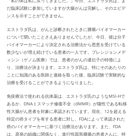
「私の体は私に戻ってきました。」今日、エストラダ氏は、ま
だ臨床試験に参加していますが大腸がんは完解し、そのエビデ
ンスを示すことができません。
エストラダ氏は、がんと診断されたときに腫瘍バイオマーカー
について聞いたことさえありませんでしたが、今日、彼は分子
バイオマーカーにより決定される治療法から恩恵を受けている
数少ないが増え続けている患者の一人です。プレシジョンメデ
ィシン（ゲノム医療）では、患者のがんの遺伝子の特徴によ
り、治療法が決まります。エストラダ氏は、特にそのあたりの
ことに知識のある医師と連絡を取った後、臨床試験で実験的な
治療を受けることができるようになりました。
免疫療法で使われる抗体薬は、エストラダ氏のようなMSI-Hで
あるか、DNAミスマッチ修復不全（dMMR）が陽性である転移
性大腸がん患者を対象に承認されています。現在、12を超える
特定の癌タイプを有する患者に対し、FDAによって承認された
癌のバイオマーカーに基づく治療法があります。また、FDA
は、原発の組織に関係なく、進行性固形腫瘍の患者さんに、特