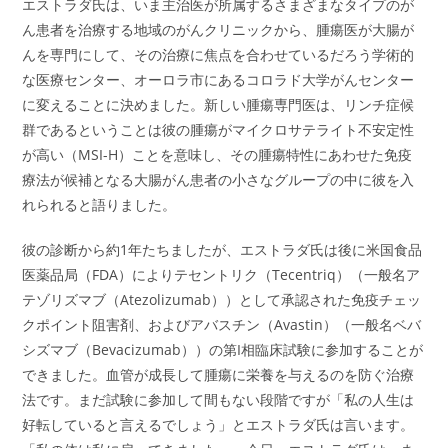
エストラダ氏は、いま主治医が所属するさまざまなタイプのが
ん患者を治療する地域のがんクリニックから、腫瘍医が大腸が
んを専門にして、その治療に焦点を合わせているだろう学術的
な医療センター、オーロラ市にあるコロラド大学がんセンター
に変えることに決めました。新しい腫瘍専門医は、リンチ症候
群であるということは彼の腫瘍がマイクロサテライト不安定性
が高い（MSI-H）ことを意味し、その腫瘍特性にあわせた免疫
療法が候補となる大腸がん患者の小さなグループの中に彼を入
れられると語りました。
彼の診断から約1年たちましたが、エストラダ氏は後に米国食品
医薬品局（FDA）によりテセントリク（Tecentriq）（一般名ア
テゾリズマブ（Atezolizumab））として承認された免疫チェッ
クポイント阻害剤、およびアバスチン（Avastin）（一般名ベバ
シズマブ（Bevacizumab））の第I相臨床試験に参加することが
できました。血管が成長して腫瘍に栄養を与えるのを防ぐ治療
法です。まだ試験に参加して間もない段階ですが「私の人生は
好転していると言えるでしょう」とエストラダ氏は言います。