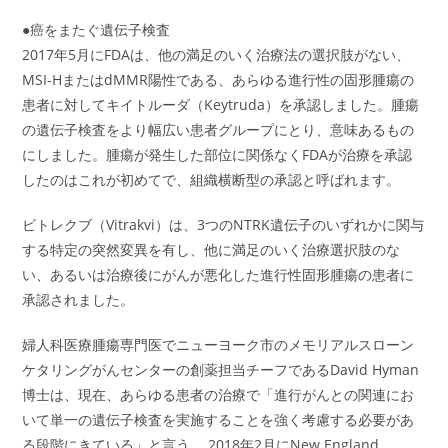
●癌をまたぐ遺伝子検査
2017年5月にFDAは、他の満足のいく治療法の選択肢がない、
MSI-HまたはdMMR陽性である、あらゆる進行性の固形腫瘍の
患者に対してキイトルーダ（Keytruda）を承認しました。腫瘍
の遺伝子検査をより幅広い患者グループにとり、意味あるもの
にしました。腫瘍が発生した部位に関係なくFDAが治療を承認
したのはこれが初めてで、組織横断型の承認と呼ばれます。
ビトレクブ（Vitrakvi）は、3つのNTRK遺伝子のいずれかに関与
する特定の突然変異を有し、他に満足のいく治療選択肢のな
い、あるいは治療後にがんが悪化した進行性固形腫瘍の患者に
承認されました。
婦人科医療腫瘍専門医でニューヨーク市のメモリアルスローン
ケタリングがんセンターの創薬担当チーフであるDavid Hyman
博士は、現在、あらゆる患者の治療で「進行がんとの関連にお
いて単一の遺伝子検査を実施することを強く考慮する必要があ
る段階にきている」と言う。 2018年2月にNew England