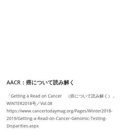
AACR：癌について読み解く
「Getting a Read on Cancer （癌について読み解く）」
WINTER2018号／Vol.08
https://www.cancertodaymag.org/Pages/Winter2018-
2019/Getting-a-Read-on-Cancer-Genomic-Testing-
Disparities.aspx