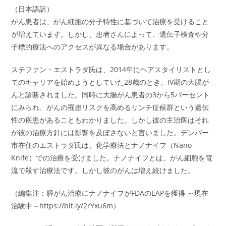
（日本語訳）
がん患者は、がん細胞の分子特性に基づいて治療を受けること
が増えています。しかし、患者さんによって、遺伝子検査や分
子標的療法へのアクセスが異なる場合があります。
ステファン・エストラダ氏は、2014年にヘアスタイリストとし
てのキャリアを始めようとしていた28歳のとき、IV期の大腸が
んと診断されました。同時に大腸がん患者の3から5パーセント
にみられ、がんの罹患リスクを高めるリンチ症候群という遺伝
性の疾患があることもわかりました。しかし彼の主治医はそれ
が彼の治療方針には影響を及ぼさないと言いました。デンバー
市在住のエストラダ氏は、化学療法とナノナイフ（Nano
Knife）での治療を受けました。ナノナイフとは、がん細胞を電
流で殺す治療法です。しかし彼のがんは増え続けました。
（編集注：膵がん治療にナノナイフがFDAのEAPを獲得 ～現在
治験中～https://bit.ly/2rYxu6m）