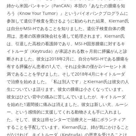
姉から米国パンキャン（PanCAN）本部の『あなたの腫瘍を知
ろう（Know Your Tumor）』というバイオバンクプログラムに
参加して遺伝子検査を受けるように勧められた結果、Kiernan氏
は自分がMSI-Hであることを知りました。遺伝子検査自体の費
用は、患者の医療保険会社を通して処理されます。Kiernan氏
は、引退した高校の看護師であり、MSI-H固形腫瘍に対するキ
イトルーダ（Keytruda）が承認される数ヶ月前に膵臓がんと診
断されました。彼女は2018年2月に、自分がMSI-Hである腫瘍を
有する膵臓がん患者の1人で、それは全体の僅か2パーセント未
満であることを学びました。そして2018年4月にキイトルーダ
で治療を始めました。「私は別人です」とKiernan氏は彼女の人
生についていま語ります。彼女の腫瘍は小さくなっています。
彼女はひどい背中の痛みに苦しんでいましたが、キイトルーダ
を始めた1週間後に痛みは消えました。彼女は新しい犬、ルーシ
ー、という感情的に支援してくれる動物さえも手に入れまし
た。そして、彼女は癌センターで治療犬と一緒にボランティア
することを手配しています。Kiernan氏は、姉が気にかけること
がなければ、キイトルーダ（Keytruda）の恩恵を受けることは