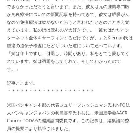
できなかっただろうと言います。また、彼女は元の腫瘍専門医
が免疫療法についての新聞記事を持ってきて、彼女は膵臓がん
なので免疫療法は効かないだろうと言われたときのことさえ覚
えています。私の姉は読むのが大好きです。「彼女はただイン
ターネット全体をサーフィンするだけですが、」とKiernan氏は
腫瘍の遺伝子検査にたどりついた道について述べています。
「姉は年上ですし、引退し、時間があり、私をとても愛してく
れています。姉は宿題をしてくれて、そしてわかったので
す。」
記事ここまで。
＊＊＊＊＊＊＊＊＊＊＊＊＊＊＊＊＊＊＊＊
米国パンキャン本部の代表ジュリーフレッシュマン氏もNPO法
人パンキャンジャパンの眞島喜幸氏も共に、米国癌学会AACR
Cancer TODAYの編集諮問委員です。この記事は、編集諮問委
員の提案により執筆されました。