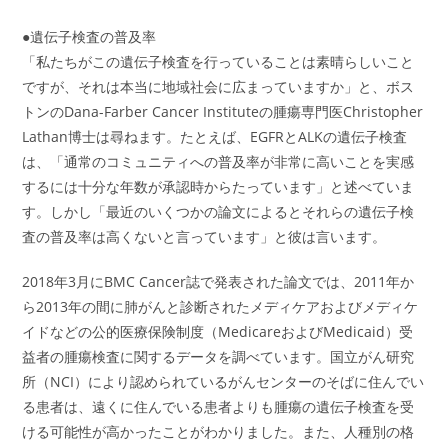
●遺伝子検査の普及率
「私たちがこの遺伝子検査を行っていることは素晴らしいこと
ですが、それは本当に地域社会に広まっていますか」と、ボス
トンのDana-Farber Cancer Instituteの腫瘍専門医Christopher
Lathan博士は尋ねます。たとえば、EGFRとALKの遺伝子検査
は、「通常のコミュニティへの普及率が非常に高いことを実感
するには十分な年数が承認時からたっています」と述べていま
す。しかし「最近のいくつかの論文によるとそれらの遺伝子検
査の普及率は高くないと言っています」と彼は言います。
2018年3月にBMC Cancer誌で発表された論文では、2011年か
ら2013年の間に肺がんと診断されたメディケアおよびメディケ
イドなどの公的医療保険制度（MedicareおよびMedicaid）受
益者の腫瘍検査に関するデータを調べています。国立がん研究
所（NCI）により認められているがんセンターのそばに住んでい
る患者は、遠くに住んでいる患者よりも腫瘍の遺伝子検査を受
ける可能性が高かったことがわかりました。また、人種別の格