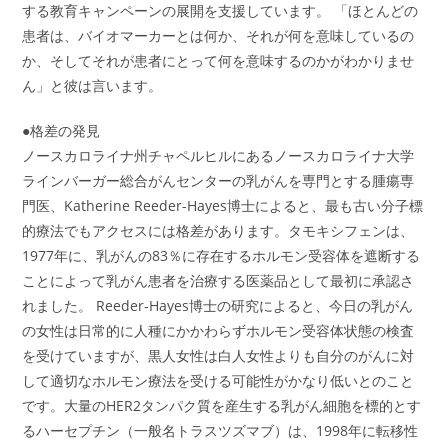
する教育キャンペーンの展開を支援しています。 「ほとんどの
患者は、バイオマーカーとは何か、それが何を意味しているの
か、そしてそれが患者にとって何を意味するのかがわかりませ
ん」と彼は言います。
●格差の発見
ノースカロライナ州チャペルヒルにあるノースカロライナ大学
ラインバーガー総合がんセンターの乳がんを専門とする腫瘍専
門医、Katherine Reeder-Hayes博士によると、最も古い分子標
的療法でもアクセスには格差があります。タモキシフェンは、
1977年に、乳がんの83％に存在するホルモン受容体を遮断する
ことによって乳がん患者を治療する医薬品として最初に承認さ
れました。 Reeder-Hayes博士の研究によると、今日の乳がん
の女性は日常的に人種にかかわらずホルモン受容体状態の検査
を受けていますが、黒人女性は白人女性よりも自分のがんに対
して適切なホルモン療法を受ける可能性がかなり低いとのこと
です。大量のHER2タンパク質を産生する乳がん細胞を標的とす
るハーセプチン（一般名トラスツズマブ）は、1998年に転移性