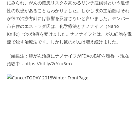
にみられ、がんの罹患リスクを高めるリンチ症候群という遺伝
性の疾患があることもわかりました。しかし彼の主治医はそれ
が彼の治療方針には影響を及ぼさないと言いました。デンバー
市在住のエストラダ氏は、化学療法とナノナイフ（Nano
Knife）での治療を受けました。ナノナイフとは、がん細胞を電
流で殺す治療法です。しかし彼のがんは増え続けました。
（編集注：膵がん治療にナノナイフがFDAのEAPを獲得 ～現在
治験中～https://bit.ly/2rYxu6m）