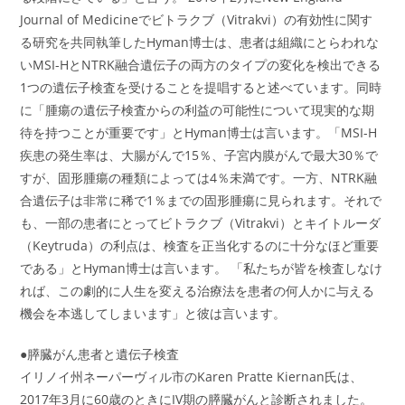
Journal of Medicineでビトラクブ（Vitrakvi）の有効性に関す
る研究を共同執筆したHyman博士は、患者は組織にとらわれな
いMSI-HとNTRK融合遺伝子の両方のタイプの変化を検出できる
1つの遺伝子検査を受けることを提唱すると述べています。同時
に「腫瘍の遺伝子検査からの利益の可能性について現実的な期
待を持つことが重要です」とHyman博士は言います。「MSI-H
疾患の発生率は、大腸がんで15％、子宮内膜がんで最大30％で
すが、固形腫瘍の種類によっては4％未満です。一方、NTRK融
合遺伝子は非常に稀で1％までの固形腫瘍に見られます。それで
も、一部の患者にとってビトラクブ（Vitrakvi）とキイトルーダ
（Keytruda）の利点は、検査を正当化するのに十分なほど重要
である」とHyman博士は言います。 「私たちが皆を検査しなけ
れば、この劇的に人生を変える治療法を患者の何人かに与える
機会を本逃してしまいます」と彼は言います。
●膵臓がん患者と遺伝子検査
イリノイ州ネーパーヴィル市のKaren Pratte Kiernan氏は、
2017年3月に60歳のときにIV期の膵臓がんと診断されました。