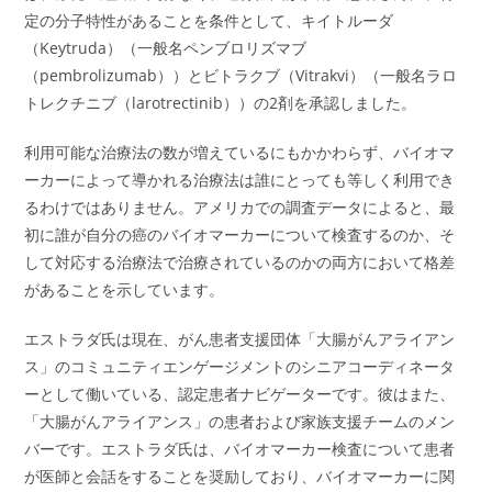
定の分子特性があることを条件として、キイトルーダ
（Keytruda）（一般名ペンブロリズマブ
（pembrolizumab））とビトラクブ（Vitrakvi）（一般名ラロ
トレクチニブ（larotrectinib））の2剤を承認しました。
利用可能な治療法の数が増えているにもかかわらず、バイオマ
ーカーによって導かれる治療法は誰にとっても等しく利用でき
るわけではありません。アメリカでの調査データによると、最
初に誰が自分の癌のバイオマーカーについて検査するのか、そ
して対応する治療法で治療されているのかの両方において格差
があることを示しています。
エストラダ氏は現在、がん患者支援団体「大腸がんアライアン
ス」のコミュニティエンゲージメントのシニアコーディネータ
ーとして働いている、認定患者ナビゲーターです。彼はまた、
「大腸がんアライアンス」の患者および家族支援チームのメン
バーです。エストラダ氏は、バイオマーカー検査について患者
が医師と会話をすることを奨励しており、バイオマーカーに関