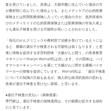
査を受けていました。患者は、大都市圏に住んでいた場合の方
が農村部に住んでいた場合よりも、またメディケアの公的医療
保険または民間医療保険に入っていた場合の方が、低所得者向
けのメディケイドの公的医療保険または医療保険の非加入者よ
りも遺伝子検査を受ける可能性が高いことがわかりました。
「地元のがんクリニックや農村部で治療を受けている人々にな
ると、腫瘍の遺伝子が検査される可能性は低くなります」と患
者に情報を提供する非営利団体「大腸がんと闘う」の患者教育
マネージャーSharyn Worrall氏は言います。その団体は、バイ
オマーカーキャンペーンを通じて大腸がんに関する腫瘍バイオ
マーカーの情報を提供しています。 Worrall氏は、「遺伝子検査
についての知識の欠如もあるが、個人的な経済的負担の恐れも
患者が遺伝子検査を受けない原因」と言います。
●遺伝子検査の支払い（保険償還）
専門家は、遺伝子検査の保険適用は、その範囲が拡大する傾向
だと見ています。