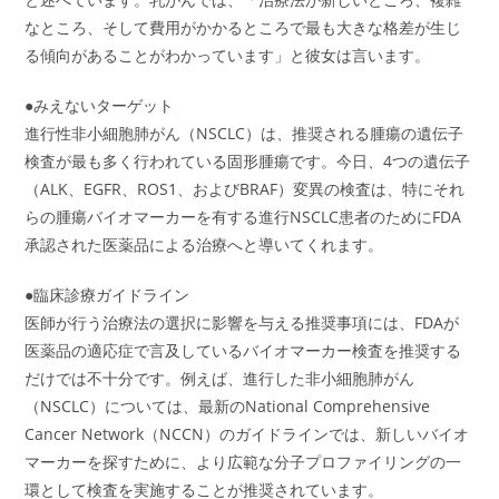
なところ、そして費用がかかるところで最も大きな格差が生じ
る傾向があることがわかっています」と彼女は言います。
●みえないターゲット
進行性非小細胞肺がん（NSCLC）は、推奨される腫瘍の遺伝子
検査が最も多く行われている固形腫瘍です。今日、4つの遺伝子
（ALK、EGFR、ROS1、およびBRAF）変異の検査は、特にそれ
らの腫瘍バイオマーカーを有する進行NSCLC患者のためにFDA
承認された医薬品による治療へと導いてくれます。
●臨床診療ガイドライン
医師が行う治療法の選択に影響を与える推奨事項には、FDAが
医薬品の適応症で言及しているバイオマーカー検査を推奨する
だけでは不十分です。例えば、進行した非小細胞肺がん
（NSCLC）については、最新のNational Comprehensive
Cancer Network（NCCN）のガイドラインでは、新しいバイオ
マーカーを探すために、より広範な分子プロファイリングの一
環として検査を実施することが推奨されています。