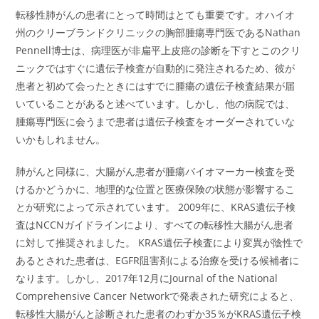
転移性肺がんの患者にとって時間はとても重要です。オハイオ
州のクリーブランドクリニックの胸部腫瘍専門医であるNathan
Pennell博士は、病理医が非扁平上皮癌の診断を下すとこのクリ
ニックではすぐに遺伝子検査が自動的に発注されるため、彼が
患者と初めて会ったときにはすでに腫瘍の遺伝子検査結果が届
いていることがあると述べています。しかし、他の病院では、
腫瘍専門医に会うまで患者は遺伝子検査をオーダーされていな
いかもしれません。
肺がんと同様に、大腸がん患者が腫瘍バイオマーカー検査を受
けるかどうかに、地理的な位置と医療保険の状態が影響するこ
とが研究によって示されています。 2009年に、KRAS遺伝子検
査はNCCNガイドラインにより、すべての転移性大腸がん患者
に対して推奨されました。 KRAS遺伝子検査により変異が陰性で
あるとされた患者は、EGFR阻害剤による治療を受ける候補者に
なります。しかし、2017年12月にJournal of the National
Comprehensive Cancer Networkで発表された研究によると、
転移性大腸がんと診断された患者のわずか35％がKRAS遺伝子検