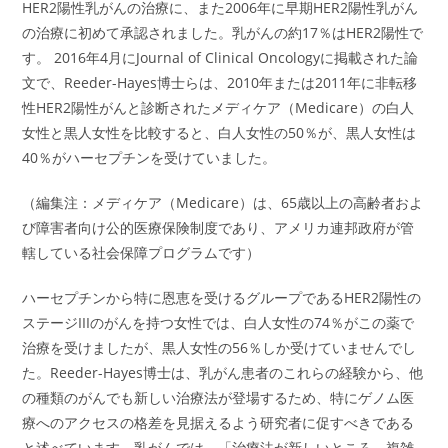
HER2陽性乳がんの治療に、また2006年に早期HER2陽性乳がん
の治療に初めて承認されました。乳がんの約17％はHER2陽性で
す。 2016年4月にJournal of Clinical Oncologyに掲載された論
文で、Reeder-Hayes博士らは、2010年または2011年に非転移
性HER2陽性がんと診断されたメディケア（Medicare）の白人
女性と黒人女性を比較すると、白人女性の50％が、黒人女性は
40％がハーセプチンを受けていました。
（編集注：メディケア（Medicare）は、65歳以上の高齢者およ
び障害者向け公的医療保険制度であり、アメリカ連邦政府が管
轄している社会保障プログラムです）
ハーセプチンから特に恩恵を受けるグループであるHER2陽性の
ステージIIIのがんを持つ女性では、白人女性の74％がこの薬で
治療を受けましたが、黒人女性の56％しか受けていませんでし
た。Reeder-Hayes博士は、乳がん患者のこれらの経験から、他
の種類のがんでも新しい治療法が登場するため、特にゲノム医
療へのアクセスの格差を見据えるよう研究者に促すべきである
と述べています。乳がんでは、「治療法が新しいところ、複雑