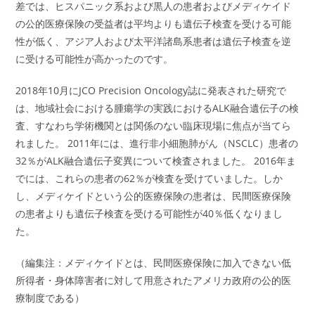
差では、ヒスパニック系および黒人の患者およびメディケイド
の公的医療保険の受益者は平均よりも遺伝子検査を受ける可能
性が低く、アジア人および太平洋諸島系患者は遺伝子検査を逆
に受ける可能性が高かったのです。
2018年10月にJCO Precision Oncology誌に発表された研究で
は、地域社会における腫瘍学の実践におけるALK融合遺伝子の検
査、すなわち学術機関とは関係のない臨床現場に焦点が当てら
れました。 2011年には、進行非小細胞肺がん（NSCLC）患者の
32％がALK融合遺伝子変異について検査されました。 2016年ま
でには、これらの患者の62％が検査を受けていました。しか
し、メディケイドという公的医療保険の患者は、民間医療保険
の患者よりも遺伝子検査を受ける可能性が40％低くなりまし
た。
（編集注：メディケイドとは、民間医療保険に加入できない低
所得者・身体障害者に対して用意されたアメリカ政府の公的医
療制度である）