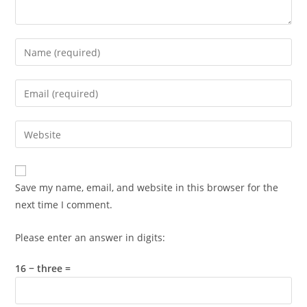
Enter
your
name
Enter
or
your
username
email
Enter
to
address
your
comment
to
website
comment
URL
Save my name, email, and website in this browser for the
(optional)
next time I comment.
Please enter an answer in digits:
16 − three =