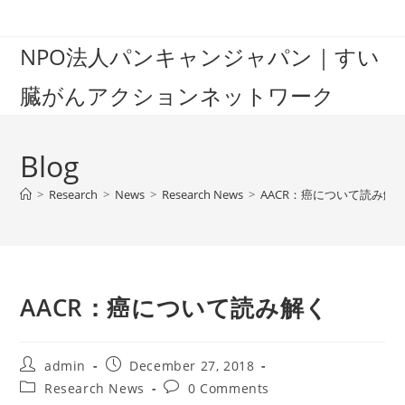
Skip
to
NPO法人パンキャンジャパン｜すい
content
臓がんアクションネットワーク
Blog
>
Research
>
News
>
Research News
>
AACR：癌について読み解
AACR：癌について読み解く
Post
Post
admin
December 27, 2018
author:
published:
Post
Post
Research News
0 Comments
category:
comments: