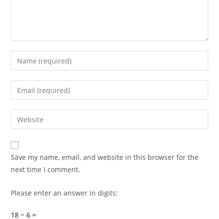
Enter
your
name
Enter
or
your
username
email
Enter
to
address
your
comment
to
website
comment
URL
Save my name, email, and website in this browser for the
(optional)
next time I comment.
Please enter an answer in digits:
18 − 6 =