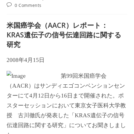
author:
published:
category:
Post
0 Comments
comments:
米国癌学会（AACR）レポート：
KRAS遺伝子の信号伝達回路に関する
研究
2008年4月15日
第99回米国癌学会
（AACR）はサンディエゴコンベンションセン
ターにて4月12日から16日まで開催された。ポ
スターセッションにおいて東京女子医科大学教
授 古川徹氏が発表した「KRAS遺伝子の信号
伝達回路に関する研究」についてお聞きしまし