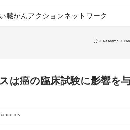
すい臓がんアクションネットワーク
>
Research
>
Ne
ルスは癌の臨床試験に影響を
Comments
nts: