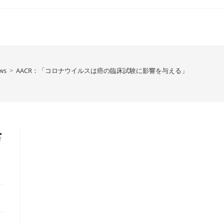
ws
>
AACR：「コロナウイルスは癌の臨床試験に影響を与える」
与