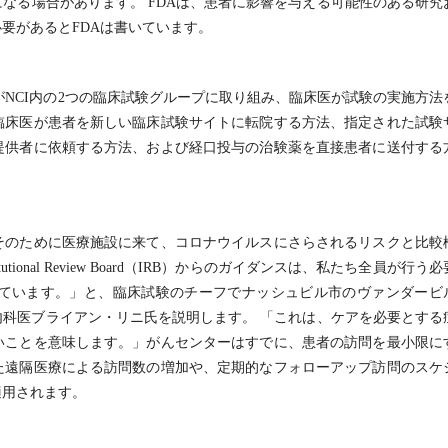
なる場合があります。 FDAは、患者に影響を与える可能性のある研究
要があるとFDAは書いています。
ターがNCI内の2つの臨床試験グループに取り組み、臨床医が試験の実施方法
臨床医が患者を新しい臨床試験サイトに転院する方法、指定された試験
提供者に依頼する方法、および経口投与の治験薬を直接患者に送付する
そのために医療施設に来て、コロナウイルスにさらされるリスクと比較
ional Review Board（IRB）からのガイダンスは、私たち全員が行う必
ています。」と、臨床試験のチーフでナッシュビル市のヴァンダービ
科医ブライアン・リニ氏を説明します。 「これは、ケアを必要とする
いことを意味します。」がんセンターはすでに、患者の訪問を最小限に
た遠隔医療による訪問数の増加や、定期的なフォローアップ訪問のスケ
適用されます。