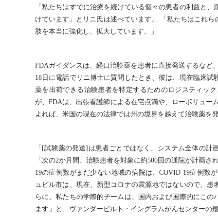
「私たちはすでに治療を続けている個々の患者の利益と、
けています」とリニ氏は述べています。 「私たちはこれら
肢を本当に強化し、拡大しています。」
FDAガイダンスは、経口治験薬を患者に直接発送するなど、臨床
18日に電話でリニ博士に質問したとき、彼は、現在臨床試
薬を出荷できる治験患者を特定するためのロジスティック
が、FDAは、出張看護師による在宅点滴や、ローボリュー
よれば、米国の現在の法律では州の境界を越えて治験薬を
「[試験薬の発送]は患者ごとではなく、システム全体の計
「次の2か月間、治験患者を対象に約500回の通院が計画さ
19の症例数がまだ少ない地域の病院は、COVID-19症
ュビル市は、現在、新型コロナの震源地ではないので、患
らに、私たちの学際的チームは、国内および国際的にこの
ます」と、ヴァンダービルト・イングラムがんセンターの