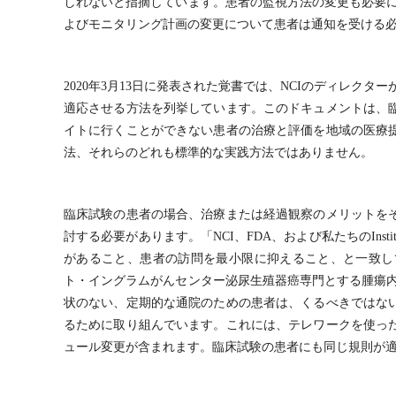
しれないと指摘しています。患者の監視方法の変更も必要に
よびモニタリング計画の変更について患者は通知を受ける必
2020年3月13日に発表された覚書では、NCIのディレク
適応させる方法を列挙しています。このドキュメントは、
イトに行くことができない患者の治療と評価を地域の医療
法、それらのどれも標準的な実践方法ではありません。
臨床試験の患者の場合、治療または経過観察のメリットを
討する必要があります。「NCI、FDA、および私たちのInstitut
があること、患者の訪問を最小限に抑えること、と一致し
ト・イングラムがんセンター泌尿生殖器癌専門とする腫瘍内
状のない、定期的な通院のための患者は、くるべきではな
るために取り組んでいます。これには、テレワークを使っ
ュール変更が含まれます。臨床試験の患者にも同じ規則が