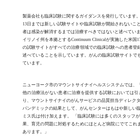
製薬会社も臨床試験に関するガイダンスを発行しています。
13日までは新しい試験サイトや臨床試験が開始されないことを
者は感染が解消するまでは治療すべきではないと述べてい
イリノイ州を本拠とするContinuum Clinicalが実施
の試験サイトがすべての治療領域での臨床試験への患者登
述べていることを示しています。がんの臨床試験サイトでも
ています。
ニューヨーク市のマウントサイナイヘルスシステムでは、
他の治療法がない患者に治療を提供する試験においては引
り、マウントサイナイのがんサービスの品質担当ディレクタ
パンデミックの結果として、がんセンターはもはや新しい臨
ミス氏は付け加えます。 「臨床試験には多くのスタッフ
果、育児の問題に対処するためにほとんど病院にでてこれ
あります。」