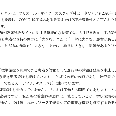
たとえば、ブリストル・マイヤーズスクイブ社は、少なくとも2020年4
発表し、COVID-19症状のある患者またはPCR検査陽性と判定された
ます。
した米国170の臨床試験サイトに対する継続的な調査では、3月17日現在、平均39
録と患者の保持の両方に「大きな」または「非常に大きな」影響がある
、約37％の施設が「大きな」または「非常に大きな」影響があると述
「標準治療を利用できる患者を対象とした進行中の試験は登録を中止し
き続き患者登録を続けています 」と緩和医療の医師であり、研究者で
ーであるカーディナルBスミス氏は述べています。
床試験を開始していません。 「これは労働力の問題でもあります」と
が必要ですが、私たちの看護師や医師は、感染しているか、学校閉鎖の
ません。今は限られたリソースで患者ケアの重要な機能を維持する必要