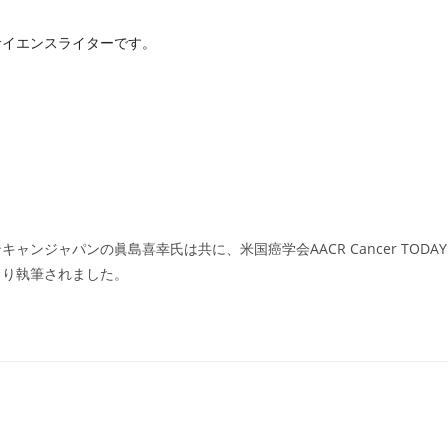
サイエンスライターです。
ジャパンの眞島喜幸氏は共に、米国癌学会AACR Cancer TODAY
より執筆されました。