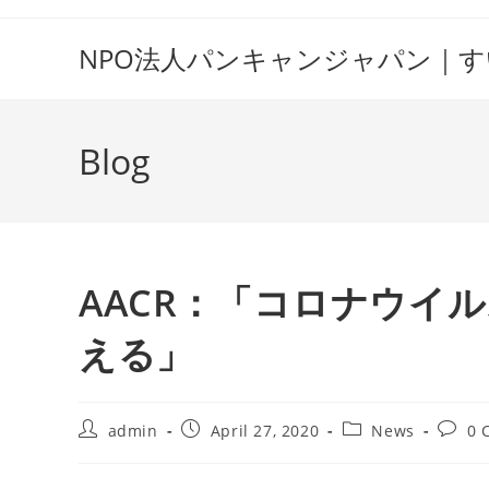
Skip
to
NPO法人パンキャンジャパン｜
content
Blog
AACR：「コロナウイ
える」
Post
Post
Post
Post
admin
April 27, 2020
News
0 
author:
published:
category:
comme