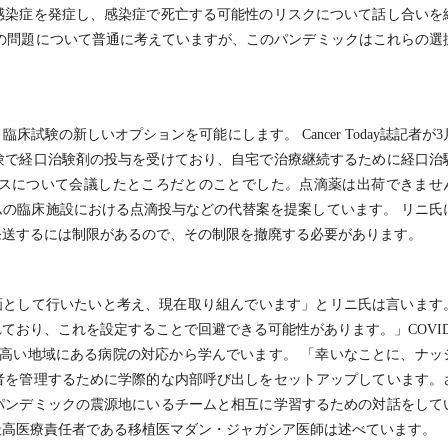
感染症を発症し、感染症で死亡する可能性のリスクについて話し合いを
の問題について普通に考えていますが、このパンデミックはこれらの選
試験の新しいオプションを可能にします。 Cancer Today誌記者が3
験で経口治験剤の投与を受けており、自宅で治療継続するために経口治
スについて会議したところだとのことでした。点滴薬は出荷できませ
ムの臨床施設における点滴投与などの代替案を提案しています。 リニ氏
発送するには制限があるので、その制限を撤廃する必要があります。
画として行いたいと考え、現在取り組んでいます」とリニ氏は言います
れており、これを設定することで回避できる可能性があります。」COVID
例数が高い地域にある病院の対応から学んでいます。 「幸いなことに、ナッ
者を管理するために学際的な内部呼び出しをセットアップしています。
パンデミックの震源地にいるチームと相互に学習するための対話をして
最高医療責任者である移植医マダン・ジャガシア医師は述べています。