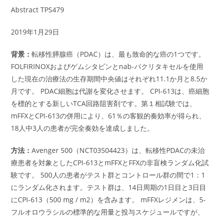
Abstract TPS479
2019年1月29日
背景：
転移性膵腺癌（PDAC）は、最も致命的な癌の1つです。
FOLFIRINOXおよびゲムシタビンとnab-パクリタキセルを使用
した現在の治療法の生存期間中央値はそれぞれ11.1か月と8.5か
月です。 PDAC細胞は代謝を変化させます。 CPI-613は、癌細胞
を標的とする新しいTCA回路阻害剤です。第１相試験では、
mFFXとCPI-613の併用により、61％の客観的奏効率が得られ、
18人中3人の患者が完全奏効を達成しました。
方法：
Avenger 500（NCT03504423）は、転移性PDACの未治
療患者を対象としたCPI-613とmFFXとFFXの非盲検ランダム化試
験です。 500人の患者がテスト群とコントロール群の間で1：1
にランダム化されます。テスト群は、14日周期の1日目と3日目
にCPI-613（500 mg / m2）を含みます。 mFFXレジメンは、5-
フルオロウラシルの標準的な用量と投与スケジュールですが、