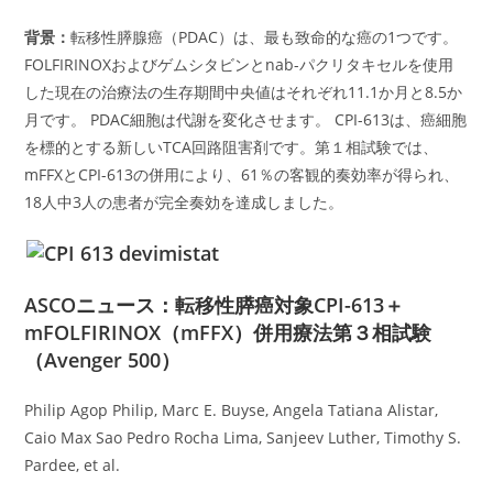
背景：
転移性膵腺癌（PDAC）は、最も致命的な癌の1つです。
FOLFIRINOXおよびゲムシタビンとnab-パクリタキセルを使用
した現在の治療法の生存期間中央値はそれぞれ11.1か月と8.5か
月です。 PDAC細胞は代謝を変化させます。 CPI-613は、癌細胞
を標的とする新しいTCA回路阻害剤です。第１相試験では、
mFFXとCPI-613の併用により、61％の客観的奏効率が得られ、
18人中3人の患者が完全奏効を達成しました。
ASCOニュース：転移性膵癌対象CPI-613＋
mFOLFIRINOX（mFFX）併用療法第３相試験
（Avenger 500）
Philip Agop Philip, Marc E. Buyse, Angela Tatiana Alistar,
Caio Max Sao Pedro Rocha Lima, Sanjeev Luther, Timothy S.
Pardee, et al.