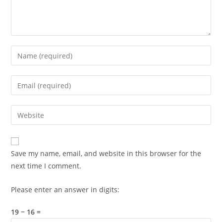
Enter
your
name
Enter
or
your
username
email
Enter
to
address
your
comment
to
website
comment
URL
Save my name, email, and website in this browser for the
(optional)
next time I comment.
Please enter an answer in digits:
19 − 16 =