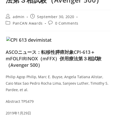
法第３相試験（Avenger 500）
Post
Post
admin
September 30, 2020
author:
published:
Post
Post
PanCAN Awards
0 Comments
category:
comments:
ASCOニュース：転移性膵癌対象CPI-613＋
mFOLFIRINOX（mFFX）併用療法第３相試験
（Avenger 500）
Philip Agop Philip, Marc E. Buyse, Angela Tatiana Alistar,
Caio Max Sao Pedro Rocha Lima, Sanjeev Luther, Timothy S.
Pardee, et al.
Abstract TPS479
2019年1月29日