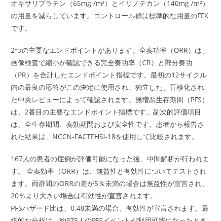
オキサリプラチン（65mg /m²）とイリノテカン（140mg /m²）
の用量を減らしています。コントロール群は標準的な用量のFFX
です。
2つの主要なエンドポイントがあります。全奏功率（ORR）は、
画像検査で縮小が確認できる完全奏功率（CR）と部分奏功
（PR）を合計したエンドポイント指標です。最初の12サイクル
内の最良の応答がこの決定に使用され、独立した、盲検化され
た中央レビューによって確認されます。無増悪生存期間（PFS）
は、2番目の主要なエンドポイント指標です。副次的評価項目
は、全生存期間、奏効期間および安全性です。患者から報告さ
れた結果は、NCCN-FACTFHSI-18を使用して比較されます。
167人の患者の症例が評価可能になった後、中間解析が行われま
す。 全奏効率（ORR）は、無益性と有効性についてテストされ
ます。両群間のORRの差が5％未満の場合は無益性が宣言され、
20％より大きい場合は有効性が宣言されます。
PFSハザード比は、0.48未満の場合、有効性が宣言されます。最
終的な分析は、約375人のPFSイベントが利用可能になったとき