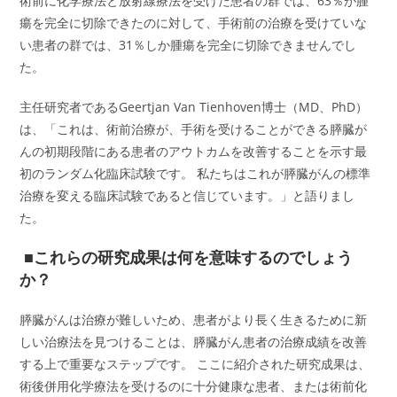
術前に化学療法と放射線療法を受けた患者の群では、63％が腫
瘍を完全に切除できたのに対して、手術前の治療を受けていな
い患者の群では、31％しか腫瘍を完全に切除できませんでし
た。
主任研究者であるGeertjan Van Tienhoven博士（MD、PhD）
は、「これは、術前治療が、手術を受けることができる膵臓が
んの初期段階にある患者のアウトカムを改善することを示す最
初のランダム化臨床試験です。 私たちはこれが膵臓がんの標準
治療を変える臨床試験であると信じています。」と語りまし
た。
■これらの研究成果は何を意味するのでしょう
か？
膵臓がんは治療が難しいため、患者がより長く生きるために新
しい治療法を見つけることは、膵臓がん患者の治療成績を改善
する上で重要なステップです。 ここに紹介された研究成果は、
術後併用化学療法を受けるのに十分健康な患者、または術前化