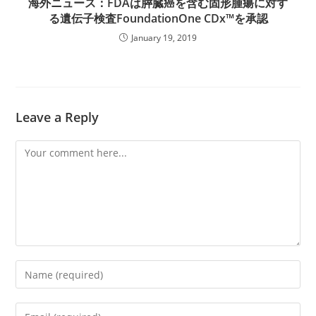
海外ニュース：FDAは膵臓癌を含む固形腫瘍に対す
る遺伝子検査FoundationOne CDx™を承認
January 19, 2019
Leave a Reply
Comment
Enter
your
name
Enter