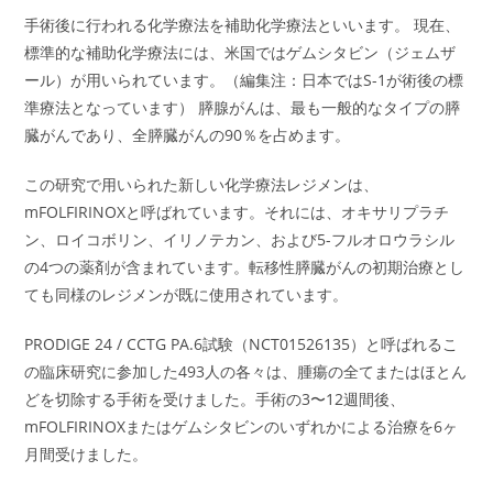
手術後に行われる化学療法を補助化学療法といいます。 現在、
標準的な補助化学療法には、米国ではゲムシタビン（ジェムザ
ール）が用いられています。（編集注：日本ではS-1が術後の標
準療法となっています） 膵腺がんは、最も一般的なタイプの膵
臓がんであり、全膵臓がんの90％を占めます。
この研究で用いられた新しい化学療法レジメンは、
mFOLFIRINOXと呼ばれています。それには、オキサリプラチ
ン、ロイコボリン、イリノテカン、および5-フルオロウラシル
の4つの薬剤が含まれています。転移性膵臓がんの初期治療とし
ても同様のレジメンが既に使用されています。
PRODIGE 24 / CCTG PA.6試験（NCT01526135）と呼ばれるこ
の臨床研究に参加した493人の各々は、腫瘍の全てまたはほとん
どを切除する手術を受けました。手術の3〜12週間後、
mFOLFIRINOXまたはゲムシタビンのいずれかによる治療を6ヶ
月間受けました。