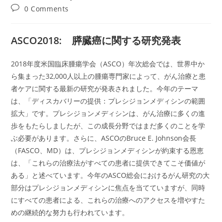
author:
published:
category:
Post
0 Comments
comments:
ASCO2018: 膵臓癌に関する研究発表
2018年度米国臨床腫瘍学会（ASCO）年次総会では、世界中か
ら集まった32,000人以上の腫瘍専門家によって、がん治療と患
者ケアに関する最新の研究が発表されました。今年のテーマ
は、「ディスカバリーの提供：プレシジョンメディシンの範囲
拡大」です。プレシジョンメディシンは、がん治療に多くの進
歩をもたらしましたが、この成長分野ではまだ多くのことを学
ぶ必要があります。さらに、ASCOのBruce E. Johnson会長
（FASCO、MD）は、プレシジョンメディシンが約束する恩恵
は、「これらの治療法がすべての患者に提供できてこそ価値が
ある」と述べています。今年のASCO総会におけるがん研究の大
部分はプレシジョンメディシンに焦点を当てていますが、同時
にすべての患者による、これらの治療へのアクセスを増やすた
めの継続的な努力も行われています。