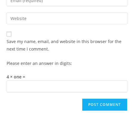
or
your
username
email
Enter
to
address
your
comment
to
website
comment
URL
Save my name, email, and website in this browser for the
(optional)
next time I comment.
Please enter an answer in digits:
4 × one =