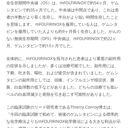
全生存期間中央値（OS）は、mFOLFIRINOXで約54ヶ月、ゲム
シタビンで約35ヶ月でした。中央値は中間点であり、これは患
者の半数がより長く生存し、半分がより短い時間生存したこと
を意味します。 mFOLFIRINOXを服用している人は、ゲムシタ
ビンを服用していた人よりも約9ヶ月長く生存しました。がんの
ない無病生存期間（DFS）中央値は、mFOLFIRINOXで約22ヶ
月、ゲムシタビンで約13ヶ月でした。
全体的に、mFOLFIRINOXを投与された患者はより重度の副作用
の症状を示しましたが、多くは治療可能でした。副作用には、
下痢、吐き気、嘔吐、および疲労が含まれていました。ゲムシ
タビンの副作用としては、頭痛、インフルエンザ様症状、腫
脹、白血球数の低下などがありました。どちらの治療でも低レ
ベルの白血球減少と発熱を引き起こす可能性がありました。
この臨床試験のリード研究者であるThierry Conroy博士は、
「今回の臨床試験で初めて、術後のゲムシタビンによる標準的
な化学療法よりもmFOLFIRINOX化学療法による大きな利点が示