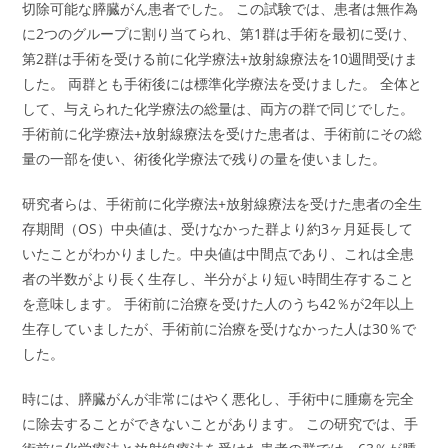
切除可能な膵臓がん患者でした。 この試験では、患者は無作為
に2つのグループに割り当てられ、第1群は手術を最初に受け、
第2群は手術を受ける前に化学療法+放射線療法を10週間受けま
した。 両群とも手術後には標準化学療法を受けました。 全体と
して、与えられた化学療法の総量は、両方の群で同じでした。
手術前に化学療法+放射線療法を受けた患者は、手術前にその総
量の一部を使い、術後化学療法で残りの量を使いました。
研究者らは、手術前に化学療法+放射線療法を受けた患者の全生
存期間（OS）中央値は、受けなかった群より約3ヶ月延長して
いたことがわかりました。中央値は中間点であり、これは全患
者の半数がより長く生存し、半分がより短い時間生存すること
を意味します。 手術前に治療を受けた人のうち42％が2年以上
生存していましたが、手術前に治療を受けなかった人は30％で
した。
時には、膵臓がんが非常にはやく悪化し、手術中に腫瘍を完全
に除去することができないことがあります。 この研究では、手