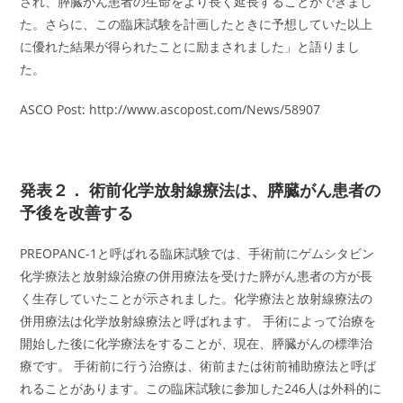
され、膵臓がん患者の生命をより長く延長することができまし
た。さらに、この臨床試験を計画したときに予想していた以上
に優れた結果が得られたことに励まされました」と語りまし
た。
ASCO Post: http://www.ascopost.com/News/58907
発表２． 術前化学放射線療法は、膵臓がん患者の
予後を改善する
PREOPANC-1と呼ばれる臨床試験では、手術前にゲムシタビン
化学療法と放射線治療の併用療法を受けた膵がん患者の方が長
く生存していたことが示されました。化学療法と放射線療法の
併用療法は化学放射線療法と呼ばれます。 手術によって治療を
開始した後に化学療法をすることが、現在、膵臓がんの標準治
療です。 手術前に行う治療は、術前または術前補助療法と呼ば
れることがあります。この臨床試験に参加した246人は外科的に