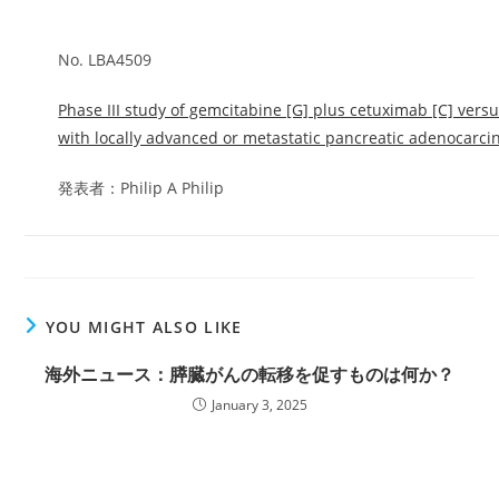
No. LBA4509
Phase III study of gemcitabine [G] plus cetuximab [C] versu
with locally advanced or metastatic pancreatic adenocarc
発表者：Philip A Philip
YOU MIGHT ALSO LIKE
海外ニュース：膵臓がんの転移を促すものは何か？
January 3, 2025