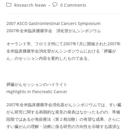
author:
published:
Post
Post
Research News
0 Comments
category:
comments:
2007 ASCO Gastrointestinal Cancers Symposium
2007年全米臨床腫瘍学会 消化管がんシンポジウム
オーランド市、フロリダ州にて2007年1月に開催された2007年
全米臨床腫瘍学会消化管がんシンポジウムにおける「膵臓が
ん」のセッション内容を要約したものである。
膵臓がんセッションのハイライト
Highlights in Pancreatic Cancer
2007年全米臨床腫瘍学会消化器がんシンポジウムでは、すい臓
がん研究に関する画期的な発見の発表はなかったものの、準備
段階ではあるが免疫療法（第２相治験）の有望な成果、さらに
すい臓がんの理解・治療に係る研究の方向性を示唆する講演な