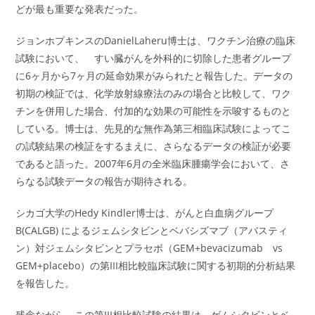
どが最も重要な発表だった。
ジョンホプキンスのDanielLaheru博士は、ワクチン治療の臨床
試験において、 すい臓がんを外科的に切除した患者グループ
に6ヶ月から7ヶ月の延命効果がみられたと報告した。データの
初期の検証では、化学放射線療法のみの場合と比較して、ワク
チンを併用した場合、付加的な効果の可能性を示唆するものと
している。博士は、先見的な無作為第三相臨床試験によってこ
の試験結果の検証をするまえに、さらなるデータの検証が必要
であると語った。2007年6月の全米臨床腫瘍学会において、さ
らなる試験データの報告が期待される。
シカゴ大学のHedy Kindler博士は、がんと白血病グループ
B(CALGB) によるジェムシタビンとベバシズマブ（アバスティ
ン）対ジェムシタビンとプラセボ（GEM+bevacizumab vs
GEM+placebo）の第III相比較臨床試験に関する初期的分析結果
を報告した。
残念ながら、この第III相比較試験の結果は、ゲムシタビンとベ