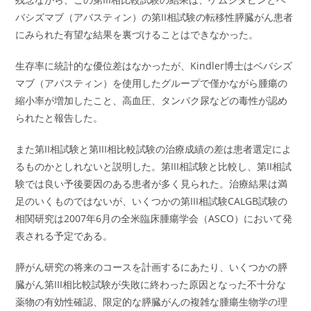
バシズマブ（アバスティン）の第II相試験の転移性膵臓がん患者
にみられた有望な結果を裏づけることはできなかった。
生存率に統計的な優位差はなかったが、Kindler博士はベバシズ
マブ（アバスティン）を使用したグループで僅かながら腫瘍の
縮小率が増加したこと、高血圧、タンパク尿などの毒性が認め
られたと報告した。
また第II相試験と第III相比較試験の治療成績の差は患者選定によ
るものかとしれないと説明した。第III相試験と比較し、第II相試
験では良い予後要因のある患者が多く見られた。治療結果は満
足のいくものではないが、いくつかの第III相試験CALGB試験の
相関研究は2007年6月の全米臨床腫瘍学会（ASCO）において発
表される予定である。
膵がん研究の将来のコースを計画するにあたり、いくつかの膵
臓がん第III相比較試験が失敗に終わった原因となった不十分な
薬物の有効性確認、限定的な膵臓がんの複雑な腫瘍生物学の理