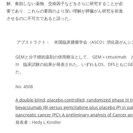
解、奏効しない薬物、交絡因子などをさらに研究することが必
要であり、これらの要因のより深い理解が膵臓がん研究を前進
させるのに不可欠であると語った。
アブストラクト： 米国臨床腫瘍学会（ASCO）消化器がんシ
GEMと分子標的薬剤の併用療法として、 GEM＋cetuximab と G
III 臨床試験の結果が発表された。いずれもOS、DFSともに
た。
No. 4508
A double-blind, placebo-controlled, randomized phase III tr
bevacizumab (B) versus gemcitabine plus placebo (P) in pat
pancreatic cancer (PC): A preliminary analysis of Cancer 
発表者：Hedy L Kindler