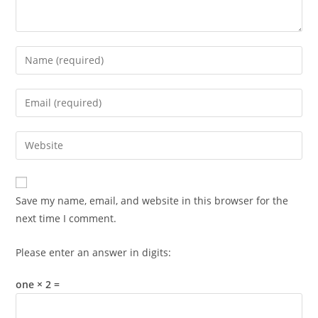
Enter
your
name
Enter
or
your
username
email
Enter
to
address
your
comment
to
website
comment
URL
Save my name, email, and website in this browser for the
(optional)
next time I comment.
Please enter an answer in digits:
one × 2 =