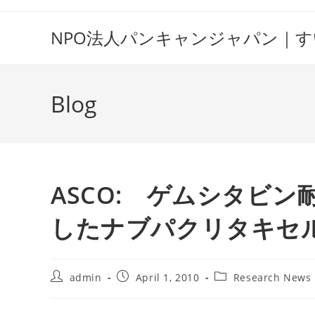
Skip
to
NPO法人パンキャンジャパン｜
content
Blog
ASCO: ゲムシタビ
したナブパクリタキセル
Post
Post
Post
admin
April 1, 2010
Research News
author:
published:
category: