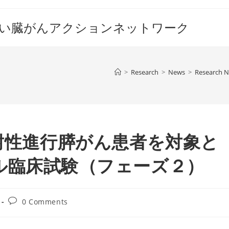
すい臓がんアクションネットワーク
>
Research
>
News
>
Research 
ン耐性進行膵がん患者を対象と
臨床試験 （フェーズ２）
Post
0 Comments
comments: