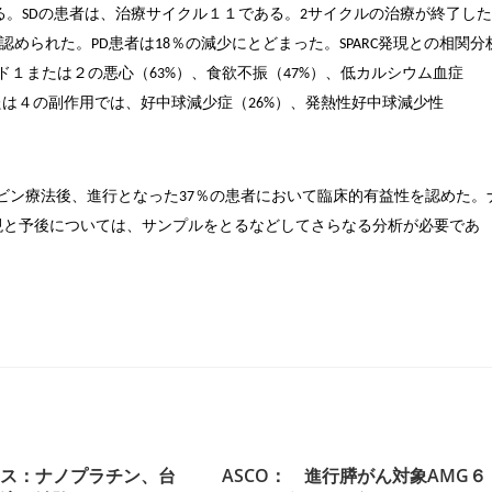
る。
の患者は、治療サイクル１１である。
サイクルの治療が終了し
SD
2
認められた。
患者は
％の減少にとどまった。
発現との相関分
PD
18
SPARC
ド１または２の悪心（
）、食欲不振（
）、低カルシウム血症
63%
47%
たは４の副作用では、好中球減少症（
）、発熱性好中球減少性
26%
％の患者において臨床的有益性を認めた。
ビン療法後、進行となった
37
現と予後については、サンプルをとるなどしてさらなる分析が必要であ
ース：ナノプラチン、台
ASCO： 進行膵がん対象AMG６