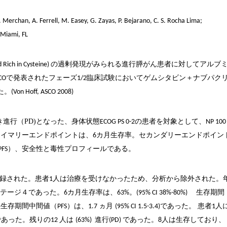
.
Merchan
, A. Ferrell, M.
Easey
, G.
Zayas
, P.
Bejarano
, C. S. Rocha Lima;
 Miami, FL
の過剰発現がみられる進行膵がん患者に対してアルブ
 Rich in Cysteine)
で発表されたフェーズ
臨床試験においてゲムシタビン＋ナブパク
CO
1/2
た。
(Von Hoff, ASCO 2008)
進行（PD)となった、身体状態
の患者を対象として、
ECOG PS 0-2
NP 100
ライマリーエンドポイントは、
カ月生存率。セカンダリーエンドポイン
6
）、安全性と毒性プロフィールである。
PFS
録された。患者
人は治療を受けなかったため、分析から除外された。
1
ステージ４であった。
カ月生存率は、
。
生存期間
6
63%
(95% CI 38%-80%)
悪生存期間中間値（
）は、
ヵ月
であった。 患者
人
PFS
1.7
(95% CI 1.5-3.4)
1
であった。残りの
人は
進行
であった。
人は生存しており、
12
(63%)
(PD)
8