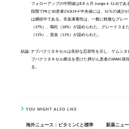
フォローアップの中間値は
ヵ月
であ
8.8
(range 4- 12.6)
段階で
と
患者の
中央値には、
％の減少が
PR
SD
CA19-9
52
は継続中である。非血液毒性は、一般に軽微なグレー
（
）、嘔吐（
）が認められた。グレード３ま
37%
26%
（
）、貧血（
）が認められた。
11%
11%
結論
:
ナブパクリタキセルは良好な忍容性を示し、ゲムシタ
ブパクリタキセル療法を受けた膵がん患者の
発
SPARC
る。
YOU MIGHT ALSO LIKE
海外ニュース：ビタミンCと標準
新薬ニュ