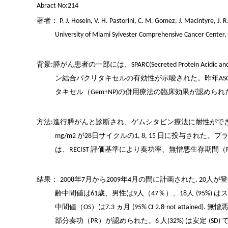
Abract
No:214
著者：
P. J.
Hosein
, V. H.
Pastorini
, C. M. Gomez, J. Macintyre, J. R
University of Miami Sylvester Comprehensive Cancer Center,
背景
膵がん患者の一部には、
:
SPARC(Secreted Protein Acidic and
ン結合パクリタキセルの有効性が示唆された。昨年
AS
タキセル（
の併用療法の臨床効果が認められ
Gem+NP
)
方法
進行膵がんと診断され、ゲムシタビン療法に耐性ができ
:
が
日サイクルの
日に投与された。プ
mg/m2
28
1, 8, 15
は、
評価基準により奏功率、無憎悪生存期間（
RECIST
結果：
年
月から
年
月の間に計画された
人が登
2008
7
2009
4
. 20
齢中間値は
歳、男性は
人（
％）、
人
は
61
9
47
18
(95%)
中間値
（
）
は
ヵ月
無憎
OS
7.3
(95% CI 2.8-not attained).
部分奏功（
）が認められた。
人
は安定
PR
6
(32%)
(SD)