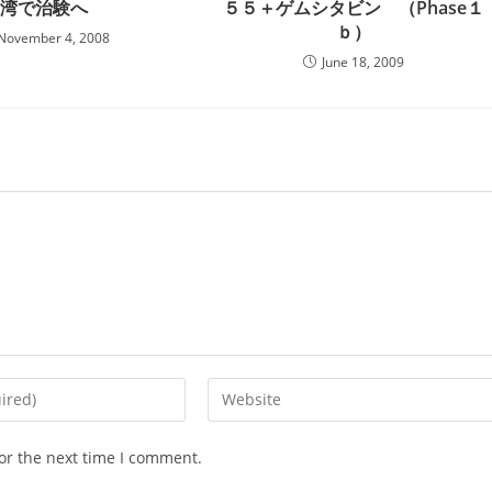
湾で治験へ
５５＋ゲムシタビン （Phase１
ｂ）
November 4, 2008
June 18, 2009
Enter
your
website
or the next time I comment.
URL