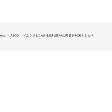
News
>
ASCO: ゲムシタビン耐性進行膵がん患者を対象としたナブパクリタ