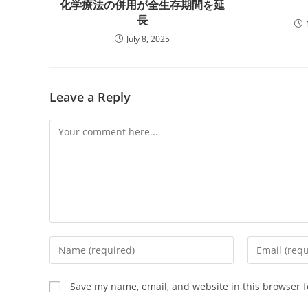
化学療法の併用が全生存期間を延
長
July 8, 2025
Leave a Reply
Comment
Enter
Enter
your
your
name
email
Save my name, email, and website in this browser f
or
address