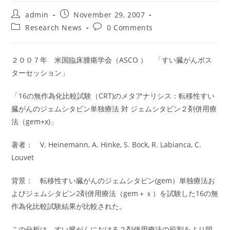
Post
Post
admin
November 29, 2007
author:
published:
Post
Post
Research News
0 Comments
category:
comments:
２００７年 米国臨床腫瘍学会（ASCO ） 「すい臓がんポス
ターセッション」
「16の無作為化比較試験（CRT)のメタアナリシス：転移性すい
臓がんのジェムシタビン単独療法 対 ジェムシタビン２剤併用療
法（gem+x)」
著者： V. Heinemann, A. Hinke, S. Bock, R. Labianca, C.
Louvet
背景： 転移性すい臓がんのジェムシタビン(gem）単独療法お
よびジェムシタビン2剤併用療法（gem＋ｘ）を試験した16の無
作為化比較試験結果が比較された。
この分析は、すい臓がんにおける２剤併用療法の役割をより明