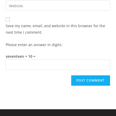
email
Enter
to
address
your
comment
to
website
comment
URL
Save my name, email, and website in this browser for the
(optional)
next time I comment.
Please enter an answer in digits:
seventeen + 10 =