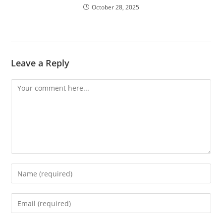
October 28, 2025
Leave a Reply
Comment
Enter
your
name
Enter
or
your
username