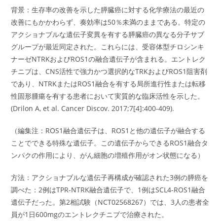
背景：生存率の改善を示した膵臓癌に対する化学療法の最近の
改善にもかかわらず、奏効率は50％未満のままである。特定の
アクショナブルな遺伝子変異を有する膵臓癌の異なる分子サブ
グループが最近同定された。これらには、受容体型チロシンキ
ナーゼNTRKおよびROS1の融合遺伝子が含まれる。エントレク
チニブは、CNS活性で強力かつ選択的なTRKおよびROS1阻害剤
であり、NTRKまたはROS1融合を有する局所進行性または転移
性固形腫瘍を有する患者において実質的な臨床活性を示した。
(Drilon A, et al. Cancer Discov. 2017;7[4]:400-409).
（編集注：ROS1融合遺伝子は、ROS1と他の遺伝子が融合する
ことでできる特殊な遺伝子。この遺伝子からできるROS1融合タ
ンパクの作用により、がん細胞の増殖作用がオン状態になる）
方法：アクショナブルな遺伝子再構成が確認された3例の膵癌を
調べた：2例はTPR-NTRK融合遺伝子で、1例はSCL4-ROS1融合
遺伝子だった。第2相試験（NCT02568267）では、3人の患者全
員が1日600mgのエントレクチニブで治療された。