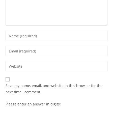
Enter
your
name
Enter
or
your
username
email
Enter
to
address
your
comment
to
website
comment
URL
Save my name, email, and website in this browser for the
(optional)
next time I comment.
Please enter an answer in digits: