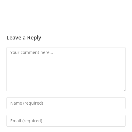
Leave a Reply
Comment
Enter
your
name
Enter
or
your
username