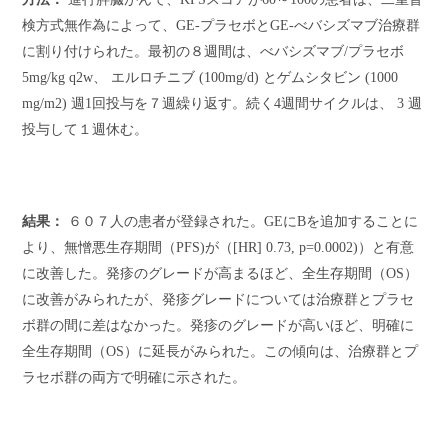
検方式無作為によって、
GE-
プラセボと
GE-
べバシズマブ治療群
に割り付けられた。最初の８週間は、べバシズマブ
/
プラセボ
5mg/kg q2w
、 エルロチニブ
(100mg/d)
とゲムシタビン
(1000
mg/m2)
週
1
回投与を７週繰り返す。続く
4
週間サイクルは、
3
週
投与して１週休む。
結果：
６０７人の患者が登録された。
GE
に
B
を追加することに
より、無憎悪生存期間（
PFS)
が（
[HR] 0.73, p=0.0002)
）と有意
に改善した。発疹のグレードが高まるほど、全生存期間（
OS
）
に改善がみられたが、発疹グレードについては治療群とプラセ
ボ群の間に差はなかった。発疹のグレードが高いほど、明確に
全生存期間（
OS
）に延長がみられた。この傾向は、治療群とプ
ラセボ群の両方で明確に示された。