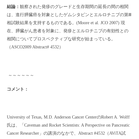
結論：
観察された発疹のグレードと生存期間の延長の間の相関
は、進行膵臓癌を対象としたゲムシタビンとエルロチニブの第
Ⅲ
相試験結果を支持するものである。
(Moore et al. JCO 2007)
現
在、膵臓がん患者を対象に、発疹とエルロチニブの有効性との
相関についてプロスペクティブな研究が始まっている。
（
ASCO2009 Abstract#
4532）
～～～～～～
コメント：
University of Texas, M.D. Anderson Cancer Center
の
Robert A. Wolff
氏は、「
Caveman and Rocket Scientists: A Perspective on Pancreatic
Cancer Researcher
」の講演のなかで、
Abstract #4532
（
AViTA
試