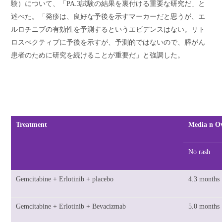
験）について、「
PA.3
試験の結果を裏付ける重要な研究だ」と
述べた。「
発疹
は、良好な予後を示すマーカーだと思うが、エ
ルロチニブの有効性を予測するというエビデンスはない。リト
ロスぺクティブに予後を示すが、予測的ではないので、膵がん
患者のために研究を続けることが重要だ」と強調した。
Treatment
Media n Ov
No rash
Gemcitabine + Erlotinib + placebo
4.3 months
Gemcitabine + Erlotinib + Bevacizmab
5.0 months