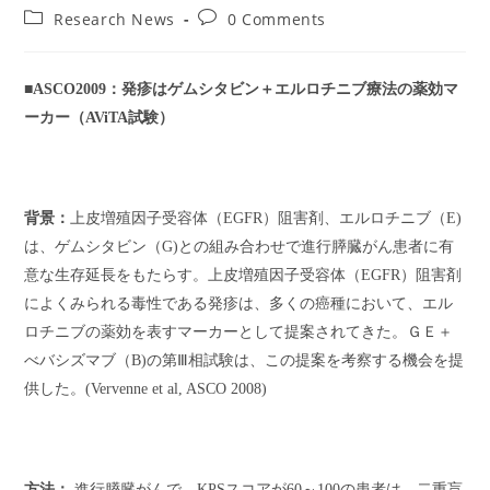
author:
published:
Post
Post
Research News
0 Comments
category:
comments:
■ASCO2009
：発疹はゲムシタビン＋エルロチニブ療法の薬効マ
ーカー（
AViTA
試験）
背景：
上皮増殖因子受容体（
EGFR
）阻害剤、エルロチニブ（
E)
は、ゲムシタビン（
G)
との組み合わせで進行膵臓がん患者に有
意な生存延長をもたらす。上皮増殖因子受容体（
EGFR
）阻害剤
によくみられる毒性である発疹は、多くの癌種において、エル
ロチニブの薬効を表すマーカーとして提案されてきた。ＧＥ＋
べバシズマブ（
B)
の第
Ⅲ
相試験は、この提案を考察する機会を提
供した。
(Vervenne et al, ASCO 2008)
方法：
進行膵臓がんで、
KPS
スコアが
60
～
100
の患者は、二重盲