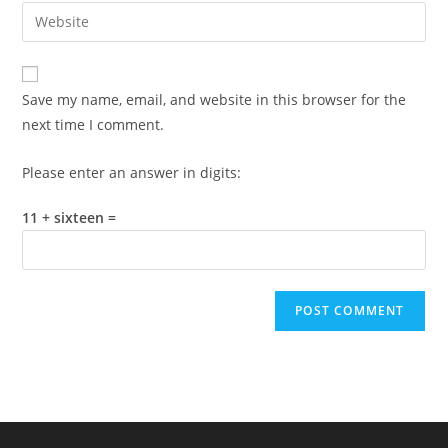
email
Enter
to
address
your
comment
to
website
comment
URL
Save my name, email, and website in this browser for the
(optional)
next time I comment.
Please enter an answer in digits:
11 + sixteen =