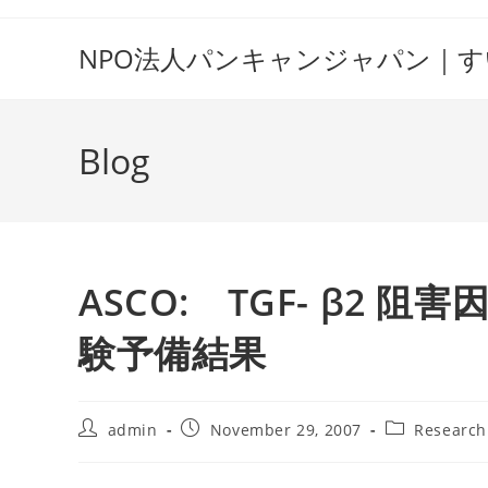
Skip
to
NPO法人パンキャンジャパン｜
content
Blog
ASCO: TGF- β2 阻害
験予備結果
Post
Post
Post
admin
November 29, 2007
Researc
author:
published:
category: