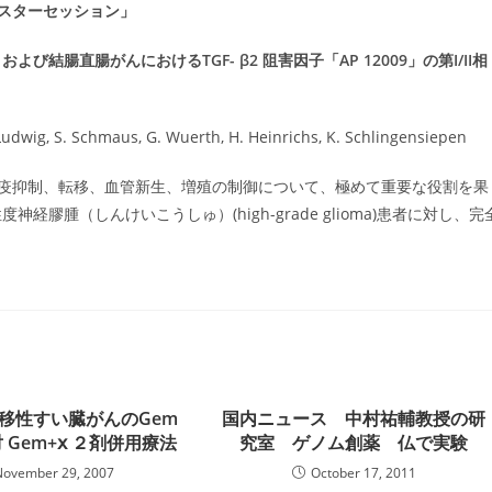
ポスターセッション」
結腸直腸がんにおけるTGF- β2 阻害因子「AP 12009」の第I/II相
S. Ludwig, S. Schmaus, G. Wuerth, H. Heinrichs, K. Schlingensiepen
る免疫抑制、転移、血管新生、増殖の制御について、極めて重要な役割を果
度神経膠腫（しんけいこうしゅ）(high-grade glioma)患者に対し、完
転移性すい臓がんのGem
国内ニュース 中村祐輔教授の研
 Gem+ⅹ ２剤併用療法
究室 ゲノム創薬 仏で実験
November 29, 2007
October 17, 2011