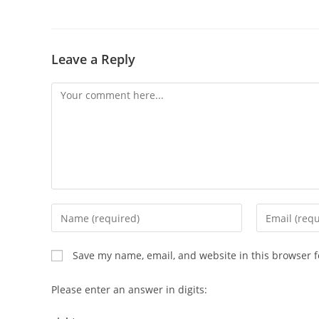
Leave a Reply
Comment
Enter
Enter
your
your
name
email
Save my name, email, and website in this browser f
or
address
username
to
Please enter an answer in digits:
to
comment
comment