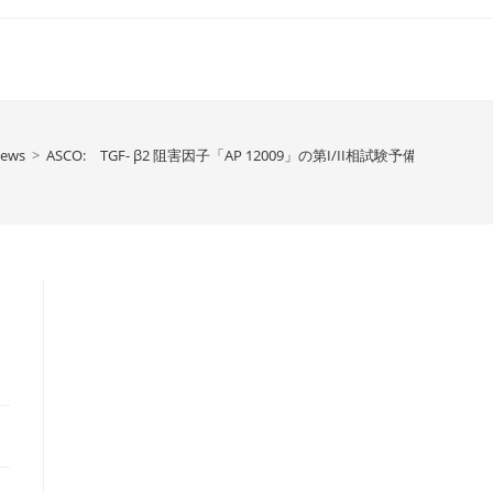
News
>
ASCO: TGF- β2 阻害因子「AP 12009」の第I/II相試験予備結果