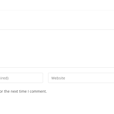
Enter
your
website
or the next time I comment.
URL
(optional)