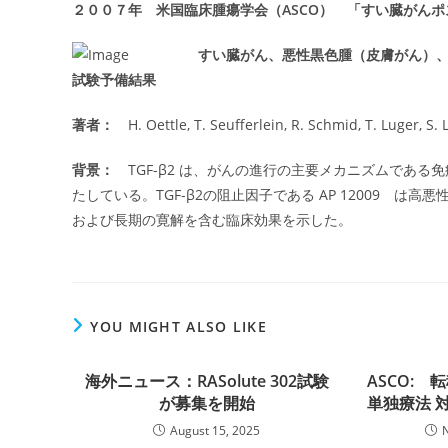
２００７年 米国臨床腫瘍学会（ASCO） 「すい臓がん
すい臓がん、悪性黒色腫（皮膚がん）、および
試験予備結果
著者：
H. Oettle, T. Seufferlein, R. Schmid, T. Luger, 
背景：
TGF-β2 は、がんの進行の主要メカニズムであ
たしている。TGF-β2の阻止因子である AP 12009 は高悪性
および長期の寛解を含む臨床効果を示した。
YOU MIGHT ALSO LIKE
海外ニュース：RASolute 302試験
ASCO: 
が募集を開始
単独療法 対
August 15, 2025