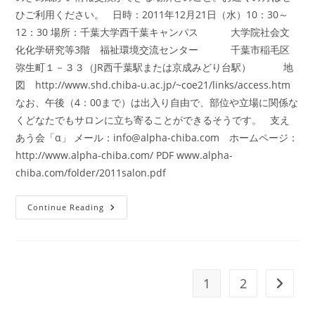
ひご利用ください。 日時：2011年12月21日（水）10：30～
12：30 場所：千葉大学西千葉キャンパス 大学院社会文
化化学研究等3階 福祉環境交流センター 千葉市稲毛区
弥生町１－３３（JR西千葉駅または京成みどり台駅） 地
図 http://www.shd.chiba-u.ac.jp/~coe21/links/access.htm
なお、午後（4：00まで）は出入り自由で、部位や立場に関係な
くどなたでもサロンに立ち寄ることができるそうです。 支え
あう会「α」 メール：
info@alpha-chiba.com
ホームページ：
http://www.alpha-chiba.com/ PDF www.alpha-
chiba.com/folder/2011salon.pdf
20111221
Continue Reading
支
え
あ
う
会
「α」
サ
1
2
Go to t
ロ
ン
（膵