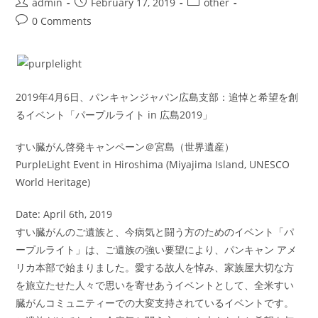
Post
Post
Post
admin
February 17, 2019
other
author:
published:
category:
Post
0 Comments
comments:
2019年4月6日、パンキャンジャパン広島支部：追悼と希望を創
るイベント「パープルライト in 広島2019」
すい臓がん啓発キャンペーン＠宮島（世界遺産）
PurpleLight Event in Hiroshima (Miyajima Island, UNESCO
World Heritage)
Date: April 6th, 2019
すい臓がんのご遺族と、今病気と闘う方のためのイベント「パ
ープルライト」は、ご遺族の強い要望により、パンキャン アメ
リカ本部で始まりました。愛する故人を悼み、家族屋大切な方
を旅立たせた人々で思いを寄せあうイベントとして、全米すい
臓がんコミュニティーでの大変支持されているイベントです。