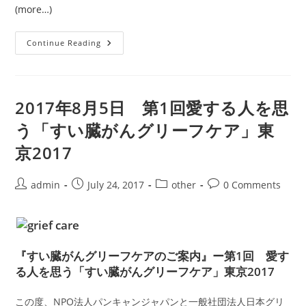
(more…)
2018
Continue Reading
年
7
月
1
日
第
2017年8月5日 第1回愛する人を思
3
回
う「すい臓がんグリーフケア」東
パ
ー
京2017
プ
ル
リ
ボ
Post
Post
Post
Post
admin
July 24, 2017
other
0 Comments
ン
チ
author:
published:
category:
comments:
ャ
リ
テ
ィ
ゴ
ル
『すい臓がんグリーフケアのご案内』ー第1回 愛す
フ
る人を思う「すい臓がんグリーフケア」東京2017
この度、NPO法人パンキャンジャパンと一般社団法人日本グリ