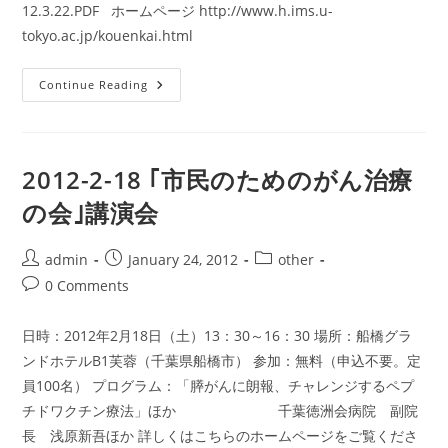
12.3.22.PDF ホームページ http://www.h.ims.u-
tokyo.ac.jp/kouenkai.html
2012-
Continue Reading
3-
22
東
大
医
科
2012-2-18 ｢市民のためのがん治療
研
附
の会｣講演会
属
病
院
「が
Post
Post
Post
admin
January 24, 2012
other
ん
author:
published:
category:
ペ
Post
0 Comments
プ
comments:
チ
ド
日時：2012年2月18日（土）13：30～16：30 場所：船橋グラ
ワ
ク
ンドホテルB1芙蓉（千葉県船橋市） 参加：無料（申込不要。定
チ
ン
員100名） プログラム：「膵がんに朗報、チャレンジするペプ
療
法」
チドワクチン療法」ほか 千葉徳洲会病院 副院
懇
談
長 浅原新吾ほか 詳しくはこちらのホームページをご覧くださ