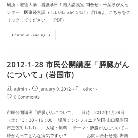
場所：淑徳大学 看護学部１階大講義室 問合せ：千葉県がんセ
ンター 医事経営課（TEL 043-264-5431） 詳細は、こちらをク
リックしてください。（PDF）
2012-
Continue Reading
1-
28
在
宅
医
療
2012-1-28 市民公開講座「膵臓がん
の
公
について」(岩国市)
開
シ
ン
ポ
Post
Post
Post
admin
January 9, 2012
other
ジ
author:
published:
category:
ウ
Post
0 Comments
ム
comments:
市民公開講座「膵臓がんについて」 日時：2012年1月28日
（土）13：30～16：00 場所：シンフォニア岩国(山口県岩国
市三笠町1-1-1) 入場：無料 テーマ：膵臓がんについて～
膵がんってどんな病気ですか？ お問い合わせ先: 岩国