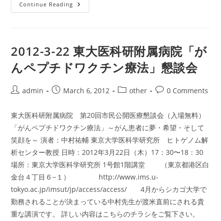
NET
Continue Reading
患
者
会
2012-3-22 東大医科研附属病院「が
んペプチドワクチン療法」懇談会
Post
Post
Post
Post
admin
March 6, 2012
other
0 Comments
author:
published:
category:
comments:
東大医科研附属病院 第20回市民公開医療懇談会（入場無料）
「がんペプチドワクチン療法」～がん患者に夢・希望・そして
笑顔を～ 演者：中村祐輔 東京大学医科学研究所 ヒトゲノム解
析センター教授 日時：2012年3月22日（木）17：30〜18：30
場所：東京大学医科学研究所 1号館1階講堂 （東京都港区白
金台４丁目６−１） http://www.ims.u-
tokyo.ac.jp/imsut/jp/access/access/ 4月からシカゴ大学で
勤務されることが決まっている中村先生が渡米直前にされる貴
重な講演です。 詳しい内容はこちらのチラシをご覧下さい。