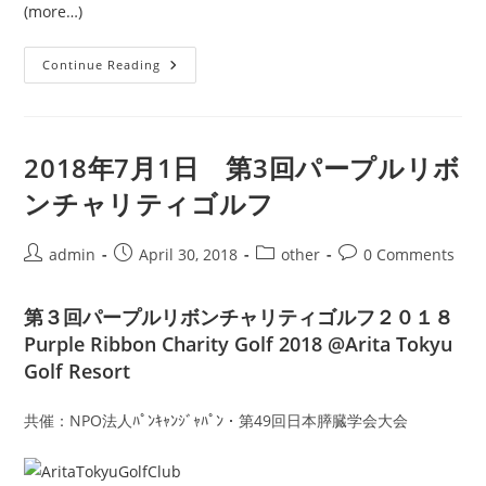
(more…)
2019
Continue Reading
年
4
月
6
日
（土）
2018年7月1日 第3回パープルリボ
追
悼
ンチャリティゴルフ
と
希
望
を
Post
Post
Post
Post
admin
April 30, 2018
other
0 Comments
創
author:
published:
category:
comments:
る
「パ
ー
第３回パープルリボンチャリティゴルフ２０１８
プ
ル
Purple Ribbon Charity Golf 2018 @Arita Tokyu
ラ
Golf Resort
イ
ト
In
広
共催：NPO法人ﾊﾟﾝｷｬﾝｼﾞｬﾊﾟﾝ・第49回日本膵臓学会大会
島
2019」