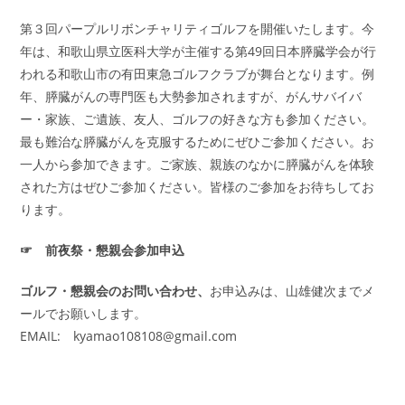
第３回パープルリボンチャリティゴルフを開催いたします。今
年は、和歌山県立医科大学が主催する第49回日本膵臓学会が行
われる和歌山市の有田東急ゴルフクラブが舞台となります。例
年、膵臓がんの専門医も大勢参加されますが、がんサバイバ
ー・家族、ご遺族、友人、ゴルフの好きな方も参加ください。
最も難治な膵臓がんを克服するためにぜひご参加ください。お
一人から参加できます。ご家族、親族のなかに膵臓がんを体験
された方はぜひご参加ください。皆様のご参加をお待ちしてお
ります。
☞ 前夜祭・懇親会参加申込
ゴルフ・懇親会のお問い合わせ、
お申込みは、山雄健次までメ
ールでお願いします。
EMAIL:
kyamao108108@gmail.com