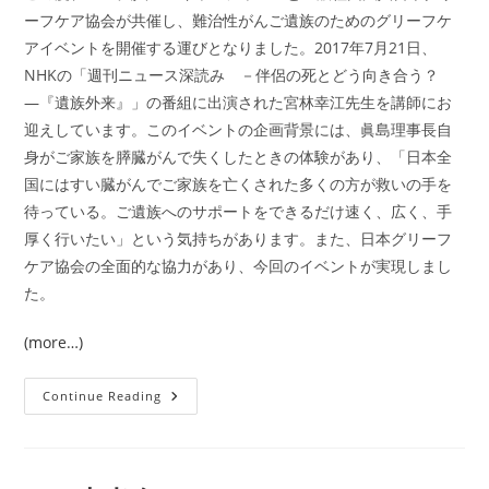
ーフケア協会が共催し、難治性がんご遺族のためのグリーフケ
アイベントを開催する運びとなりました。2017年7月21日、
NHKの「週刊ニュース深読み －伴侶の死とどう向き合う？
―『遺族外来』」の番組に出演された宮林幸江先生を講師にお
迎えしています。このイベントの企画背景には、眞島理事長自
身がご家族を膵臓がんで失くしたときの体験があり、「日本全
国にはすい臓がんでご家族を亡くされた多くの方が救いの手を
待っている。ご遺族へのサポートをできるだけ速く、広く、手
厚く行いたい」という気持ちがあります。また、日本グリーフ
ケア協会の全面的な協力があり、今回のイベントが実現しまし
た。
(more…)
2017
Continue Reading
年
8
月
5
日
第