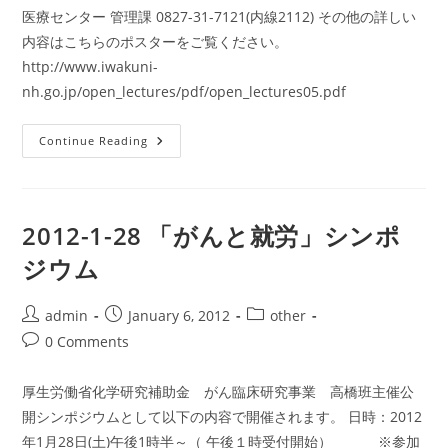
医療センター 管理課 0827-31-7121(内線2112) その他の詳しい
内容はこちらのポスターをご覧ください。
http://www.iwakuni-
nh.go.jp/open_lectures/pdf/open_lectures05.pdf
2012-
Continue Reading
1-
28
市
民
公
開
2012-1-28 「がんと就労」シンポ
講
座
ジウム
「膵
臓
が
ん
Post
Post
Post
admin
January 6, 2012
other
に
author:
published:
category:
つ
Post
0 Comments
い
comments:
て」
(岩
厚生労働省化学研究補助金 がん臨床研究事業 高橋班主催公
国
市)
開シンポジウムとして以下の内容で開催されます。 日時：2012
年1月28日(土)午後1時半～（ 午後１時受付開始） ※参加