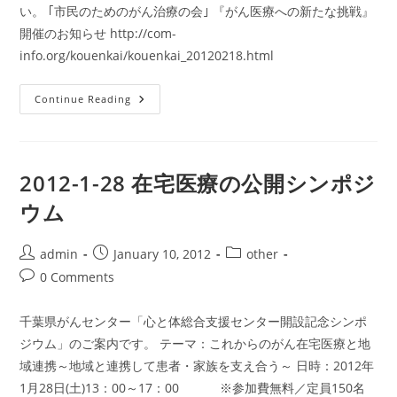
会
い。 ｢市民のためのがん治療の会｣ 『がん医療への新たな挑戦』
開催のお知らせ http://com-
info.org/kouenkai/kouenkai_20120218.html
2012-
Continue Reading
2-
18
｢市
民
の
た
2012-1-28 在宅医療の公開シンポジ
め
の
ウム
が
ん
治
療
Post
Post
Post
admin
January 10, 2012
other
の
author:
published:
category:
会｣
Post
0 Comments
講
comments:
演
会
千葉県がんセンター「心と体総合支援センター開設記念シンポ
ジウム」のご案内です。 テーマ：これからのがん在宅医療と地
域連携～地域と連携して患者・家族を支え合う～ 日時：2012年
1月28日(土)13：00～17：00 ※参加費無料／定員150名