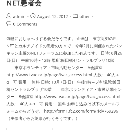
NET患者会
1
回
愛
す
Post
Post
Post
admin
August 12, 2012
other
る
author:
published:
category:
Post
0 Comments
人
を
comments:
思
う
気軽におしゃべりする会だそうです。 企画は、東京近郊のP-
「す
い
NETとカルチノイドの患者の方々で、今年2月に開催されたパン
臓
が
キャン主催のNETフォーラムに参加した有志です。 日時: 8月26
ん
日(日) 午前10時～12時 場所:飯田橋セントラルプラザ10階
グ
リ
東京ボランティア・市民活動センター A会議室
ー
フ
http://www.tvac.or.jp/page/tvac_access.html 人数: 40人＋
ケ
ア」
α 可 費用: 無料 日時: 10月7日(日) 午後1時～5時 場所:飯田
東
京
橋セントラルプラザ10階 東京ボランティア・市民活動セン
2017
ター B会議室 http://www.tvac.or.jp/page/tvac_access.html
人数: 40人＋α 可 費用: 無料 お申し込みは以下のメールフ
ォームからどうぞ。 http://form1.fc2.com/form/?id=769296
（主催者からお返事が行くそうです。）