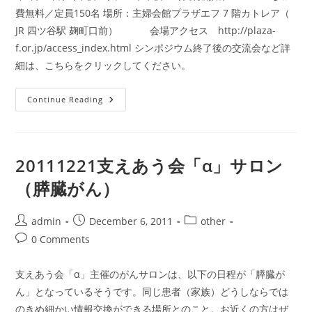
費無料／定員150名 場所：主婦会館プラザエフ 7 階カトレア（
JR 四ツ谷駅 麹町口前） 会場アクセス http://plaza-
f.or.jp/access_index.html シンポジウム終了後の交流会など詳
細は、こちらをクリックしてください。
2012-
Continue Reading
1-
28
「が
ん
と
就
20111221支えあう会「α」サロン
労」
シ
（膵臓がん）
ン
ポ
ジ
ウ
Post
Post
Post
admin
December 6, 2011
other
ム
author:
published:
category:
Post
0 Comments
comments:
支えあう会「α」主催のがんサロンは、以下の日程が「膵臓が
ん」となっているそうです。同じ患者（家族）どうしならでは
のきめ細かい情報交換ができる場所とのこと。お近くの方はぜ