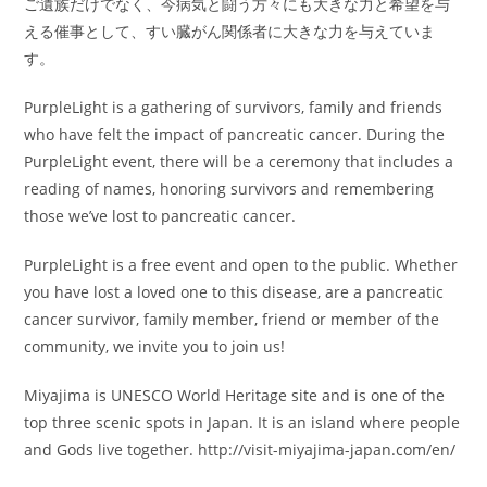
ご遺族だけでなく、今病気と闘う方々にも大きな力と希望を与
える催事として、すい臓がん関係者に大きな力を与えていま
す。
PurpleLight is a gathering of survivors, family and friends
who have felt the impact of pancreatic cancer. During the
PurpleLight event, there will be a ceremony that includes a
reading of names, honoring survivors and remembering
those we’ve lost to pancreatic cancer.
PurpleLight is a free event and open to the public. Whether
you have lost a loved one to this disease, are a pancreatic
cancer survivor, family member, friend or member of the
community, we invite you to join us!
Miyajima is UNESCO World Heritage site and is one of the
top three scenic spots in Japan. It is an island where people
and Gods live together. http://visit-miyajima-japan.com/en/