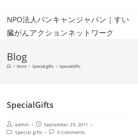
Skip
to
NPO法人パンキャンジャパン｜すい
content
臓がんアクションネットワーク
Blog
>
Store
>
Special gifts
>
SpecialGifts
SpecialGifts
Post
Post
admin
September 29, 2011
author:
published:
Post
Post
Special gifts
0 Comments
category:
comments: