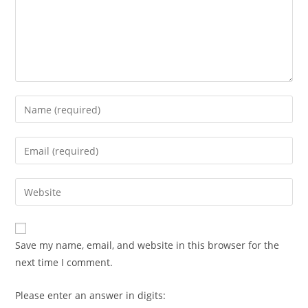
Enter
your
name
Enter
or
your
username
email
Enter
to
address
your
comment
to
website
comment
URL
Save my name, email, and website in this browser for the
(optional)
next time I comment.
Please enter an answer in digits: