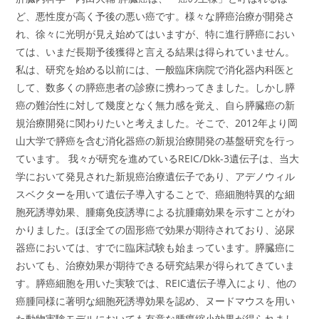
ど、悪性度が高く予後の悪い癌です。様々な膵癌治療が開発さ
れ、徐々に光明が見え始めてはいますが、特に進行膵癌におい
ては、いまだ長期予後獲得と言える結果は得られていません。
私は、研究を始める以前には、一般臨床病院で消化器内科医と
して、数多くの膵癌患者の診療に携わってきました。しかし膵
癌の難治性に対して幾度となく無力感を覚え、自ら膵臓癌の新
規治療開発に関わりたいと考えました。そこで、2012年より岡
山大学で膵癌を含む消化器癌の新規治療開発の基盤研究を行っ
ています。 我々が研究を進めているREIC/Dkk-3遺伝子は、当大
学において発見された新規癌治療遺伝子であり、アデノウィル
スベクターを用いて遺伝子導入することで、癌細胞特異的な細
胞死誘導効果、腫瘍免疫誘導による抗腫瘍効果を示すことがわ
かりました。ほぼ全ての固形癌で効果が期待されており、泌尿
器癌においては、すでに臨床試験も始まっています。膵臓癌に
おいても、治療効果が期待できる研究結果が得られてきていま
す。膵癌細胞を用いた実験では、REIC遺伝子導入により、他の
癌腫同様に著明な細胞死誘導効果を認め、ヌードマウスを用い
た動物実験モデルにおいても有意な腫瘍縮小効果が得られまし