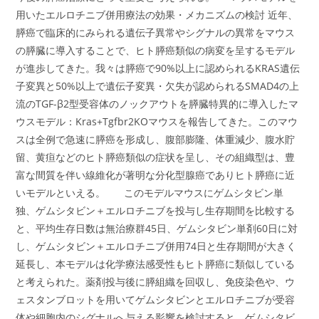
用いたエルロチニブ併用療法の効果・メカニズムの検討 近年、
膵癌で臨床的にみられる遺伝子異常やシグナルの異常をマウス
の膵臓に導入することで、ヒト膵癌類似の病変を呈するモデル
が進歩してきた。我々は膵癌で90%以上に認められるKRAS遺伝
子変異と50%以上で遺伝子変異・欠失が認められるSMAD4の上
流のTGF-β2型受容体のノックアウトを膵臓特異的に導入したマ
ウスモデル：Kras+Tgfbr2KOマウスを報告してきた。このマウ
スは全例で急速に膵癌を形成し、腹部膨隆、体重減少、腹水貯
留、黄疸などのヒト膵癌類似の症状を呈し、その組織型は、豊
富な間質を伴い線維化が著明な分化型腺癌でありヒト膵癌に近
いモデルといえる。 このモデルマウスにゲムシタビン単
独、ゲムシタビン＋エルロチニブを投与し生存期間を比較する
と、平均生存日数は無治療群45日、ゲムシタビン単剤60日に対
し、ゲムシタビン＋エルロチニブ併用74日と生存期間が大きく
延長し、本モデルは化学療法感受性もヒト膵癌に類似している
と考えられた。薬剤投与後に膵組織を回収し、免疫染色や、ウ
ェスタンブロットを用いてゲムシタビンとエルロチニブが受容
体や細胞内のシグナルへ与える影響を検討すると、ゲムシタビ