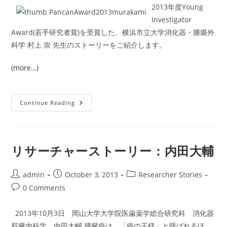
2013年度Young
Investigator
Award(若手研究者賞)を受賞した、横浜市立大学消化器・腫瘍外
科学 村上 崇 先生のストーリーをご紹介します。
(more…)
リ
Continue Reading
サ
ー
チ
ャ
ー
ス
リサーチャーストーリー：内田大輔
ト
ー
リ
ー：
Post
Post
Post
admin
October 3, 2013
Researcher Stories
村
author:
published:
category:
Post
0 Comments
上
崇
comments:
2013年10月3日 岡山大学大学院医歯薬学総合研究科 消化器
肝臓内科学 内田大輔 膵臓癌は、「癌の王様」と呼ばれるほ