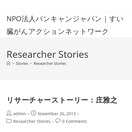
Skip
to
NPO法人パンキャンジャパン｜すい
content
臓がんアクションネットワーク
Researcher Stories
>
Stories
>
Researcher Stories
リサーチャーストーリー：庄雅之
Post
Post
admin
November 26, 2013
author:
published:
Post
Post
Researcher Stories
0 Comments
category:
comments: