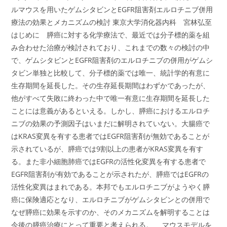
ルマウスを用いたゲムシタビンとEGFR阻害剤エルロチニブ併用
療法の効果とメカニズムの検討 東京大学消化器内科 宮林弘至
はじめに 膵癌に対する化学療法で、最近では分子標的薬を組
み合わせた治療が検討されており、これまでの数々の検討の中
で、ゲムシタビンとEGFR阻害剤のエルロチニブの併用がゲムシ
タビン単独と比較して、分子標的薬では唯一、統計学的有意に
生存期間を延長した。その生存延長期間はわずかであったが、
他がすべて失敗に終わった中で唯一有意に生存期間を延長した
ことには意義があるといえる。しかし、膵癌におけるエルロチ
ニブの効果の予測因子はいまだに解明されていない。大腸癌で
はKRAS変異を有する患者ではEGFR阻害剤が無効であることが
示されているが、膵癌では9割以上の患者がKRAS変異を有す
る。また非小細胞肺癌ではEGFRの活性化変異を有する患者で
EGFR阻害剤が有効であることが示されたが、膵癌ではEGFRの
活性化変異はまれである。本邦でもエルロチニブがようやく膵
癌に保険適応となり、エルロチニブがゲムシタビンとの併用で
なぜ膵癌に効果を示すのか、そのメカニズムを解明することは
今後の膵癌治療にとって重要と考えられる。 マウスモデルを