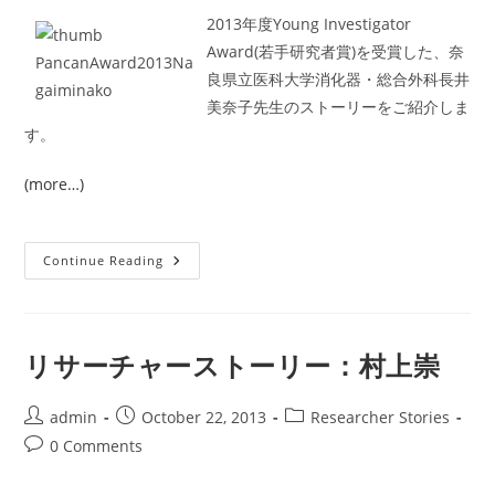
2013年度Young Investigator
Award(若手研究者賞)を受賞した、奈
良県立医科大学消化器・総合外科長井
美奈子先生のストーリーをご紹介しま
す。
(more…)
リ
Continue Reading
サ
ー
チ
ャ
ー
ス
リサーチャーストーリー：村上崇
ト
ー
リ
ー：
Post
Post
Post
admin
October 22, 2013
Researcher Stories
長
author:
published:
category:
Post
0 Comments
井
美
comments:
奈
子