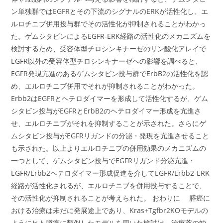
ン単独群ではEGFRとその下流のシグナルのERKが活性化し、エ
ルロチニブ併用投与群でその活性化が抑制されることがわかっ
た。ゲムシタビンによるEGFR-ERK経路の活性化のメカニズムを
検討するため、受容体型チロシンキナーゼのリン酸化アレイで
EGFR以外の受容体型チロシンキナーゼへの影響を調べると、
EGFR発現亢進のあるゲムシタビン投与群でErbB2の活性化を認
め、エルロチニブ併用でそれが抑制されることがわかった。
Erbb2はEGFRとヘテロダイマーを形成して活性化するが、ゲム
シタビン投与がEGFRとErbB2のヘテロダイマー形成を亢進さ
せ、エルロチニブがそれを抑制することが示された。さらにゲ
ムシタビン投与がEGFRリガンドの分泌・発現を亢進させること
も示された。以上よりエルロチニブの併用効果のメカニズムの
一つとして、ゲムシタビン投与でEGFRリガンド分泌亢進・
EGFR/Erbb2ヘテロダイマー形成促進を介してEGFR/Erbb2-ERK
経路が活性化されるが、エルロチニブを併用投与することで、
その活性化が抑制されることが考えられた。 おわりに 膵癌に
おける治療は未だに発展途上であり、Kras+Tgfbr2KOモデルの
ようにヒト膵癌に類似したモデルを用いた検討は、治療薬の効