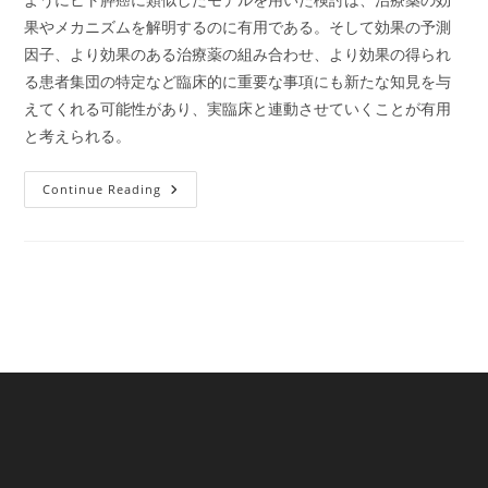
果やメカニズムを解明するのに有用である。そして効果の予測
因子、より効果のある治療薬の組み合わせ、より効果の得られ
る患者集団の特定など臨床的に重要な事項にも新たな知見を与
えてくれる可能性があり、実臨床と連動させていくことが有用
と考えられる。
リ
Continue Reading
サ
ー
チ
ャ
ー
ス
ト
ー
リ
ー：
宮
林
弘
至