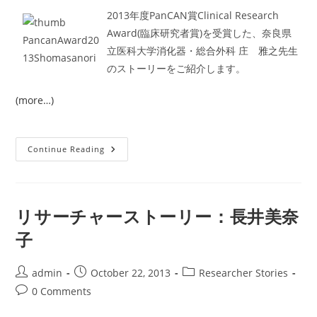
2013年度PanCAN賞Clinical Research
Award(臨床研究者賞)を受賞した、奈良県
立医科大学消化器・総合外科 庄 雅之先生
のストーリーをご紹介します。
(more…)
リ
Continue Reading
サ
ー
チ
ャ
ー
ス
リサーチャーストーリー：長井美奈
ト
ー
子
リ
ー：
庄
雅
Post
Post
Post
admin
October 22, 2013
Researcher Stories
之
author:
published:
category:
Post
0 Comments
comments: