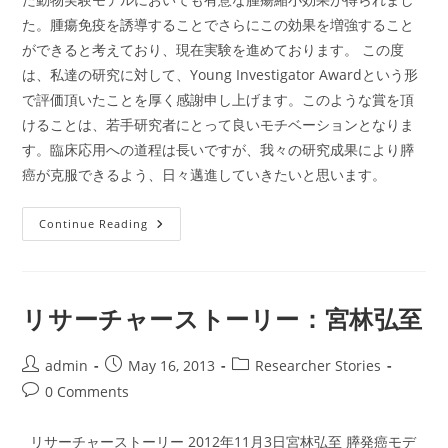
た。腫瘍免疫を誘導することでさらにこの効果を増強すること
ができると考えており、現在実験を進めております。 この度
は、私達の研究に対して、Young Investigator Awardという形
で評価頂いたことを厚く感謝申し上げます。このような賞を頂
けることは、若手研究者にとって良いモチベーションとなりま
す。臨床応用への道程は長いですが、我々の研究成果により膵
癌が克服できるよう、日々邁進していきたいと思います。
リ
Continue Reading
サ
ー
チ
ャ
ー
ス
リサーチャーストーリー：宮林弘至
ト
ー
リ
ー：
Post
Post
Post
admin
May 16, 2013
Researcher Stories
内
author:
published:
category:
Post
0 Comments
田
大
comments:
輔
リサーチャーストーリー 2012年11月3日宮林弘至 膵発癌モデ